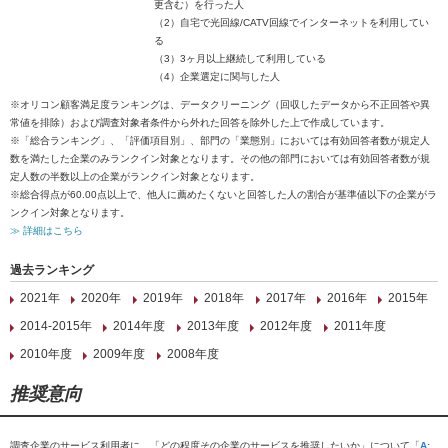
更含む）を行った人
（2）自宅で光回線/CATV回線でインターネットを利用してい
る
（3）3ヶ月以上継続して利用している
（4）企業選定に関与した人
※オリコン顧客満足度ランキングは、データクリーニング（回収したデータから不正回答や異
常値を排除）および調査対象者条件から外れた回答を除外した上で作成しています。
※「総合ランキング」、「評価項目別」、部門の「業態別」においては有効回答者数が規定人
数を満たした企業のみランクイン対象となります。その他の部門においては有効回答者数が規
定人数の半数以上の企業がランクイン対象となります。
※総合得点が60.00点以上で、他人に薦めたくないと回答した人の割合が基準値以下の企業がラ
ンクイン対象となります。
≫ 詳細はこちら
過去ランキング
2021年
2020年
2019年
2018年
2017年
2016年
2015年
2014-2015年
2014年度
2013年度
2012年度
2011年度
2010年度
2009年度
2008年度
推奨意向
調査企業のサービス利用者に、「どの程度その企業のサービスを推奨したいか」について「
A: