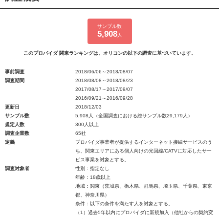
サンプル数
5,908
人
このプロバイダ 関東ランキングは、オリコンの以下の調査に基づいています。
事前調査
2018/06/06～2018/08/07
調査期間
2018/08/08～2018/08/23
2017/08/17～2017/09/07
2016/09/21～2016/09/28
更新日
2018/12/03
サンプル数
5,908人（全国調査における総サンプル数29,179人）
規定人数
300人以上
調査企業数
65社
定義
プロバイダ事業者が提供するインターネット接続サービスのう
ち、関東エリアにある個人向けの光回線/CATVに対応したサー
ビス事業を対象とする。
調査対象者
性別：指定なし
年齢：18歳以上
地域：関東（茨城県、栃木県、群馬県、埼玉県、千葉県、東京
都、神奈川県）
条件：以下の条件を満たす人を対象とする。
（1）過去5年以内にプロバイダに新規加入（他社からの契約変