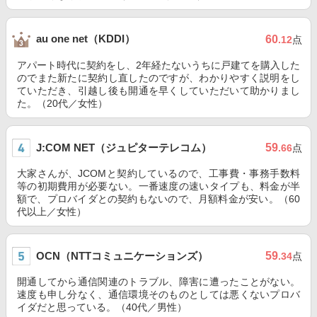
au one net（KDDI）
60
.12
点
アパート時代に契約をし、2年経たないうちに戸建てを購入した
のでまた新たに契約し直したのですが、わかりやすく説明をし
ていただき、引越し後も開通を早くしていただいて助かりまし
た。（20代／女性）
J:COM NET（ジュピターテレコム）
59
.66
点
大家さんが、JCOMと契約しているので、工事費・事務手数料
等の初期費用が必要ない。一番速度の速いタイプも、料金が半
額で、プロバイダとの契約もないので、月額料金が安い。（60
代以上／女性）
OCN（NTTコミュニケーションズ）
59
.34
点
開通してから通信関連のトラブル、障害に遭ったことがない。
速度も申し分なく、通信環境そのものとしては悪くないプロバ
イダだと思っている。（40代／男性）