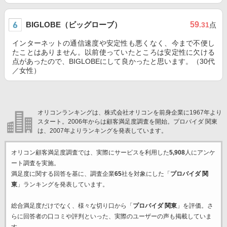
BIGLOBE（ビッグローブ）
59
.31
点
インターネットの通信速度や安定性も悪くなく、今まで不便し
たことはありません。以前使っていたところは安定性に欠ける
点があったので、BIGLOBEにして良かったと思います。（30代
／女性）
オリコンランキングは、株式会社オリコンを前身企業に1967年より
スタート。2006年からは顧客満足度調査を開始。プロバイダ 関東
は、2007年よりランキングを発表しています。
オリコン顧客満足度調査では、実際にサービスを利用した
5,908
人にアンケ
ート調査を実施。
満足度に関する回答を基に、調査企業
65
社を対象にした「
プロバイダ 関
東
」ランキングを発表しています。
総合満足度だけでなく、様々な切り口から「
プロバイダ 関東
」を評価。さ
らに回答者の口コミや評判といった、実際のユーザーの声も掲載していま