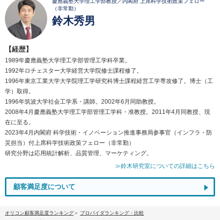
慶應義塾大学理工学部教授／内閣府 上席科学技術政策フェロー
（非常勤）
鈴木秀男
【経歴】
1989年慶應義塾大学理工学部管理工学科卒業。
1992年ロチェスター大学経営大学院修士課程修了。
1996年東京工業大学大学院理工学研究科博士課程経営工学専攻修了。博士（工
学）取得。
1996年筑波大学社会工学系・講師。2002年6月同助教授。
2008年4月慶應義塾大学理工学部管理工学科・准教授。2011年4月同教授、現
在に至る。
2023年4月内閣府 科学技術・イノベーション推進事務局参事官（インフラ・防
災担当）付上席科学技術政策フェロー（非常勤）
研究分野は応用統計解析、品質管理、マーケティング。
≫鈴木研究室についての詳細はこちら
顧客満足度について
オリコン顧客満足度ランキング
プロバイダランキング・比較