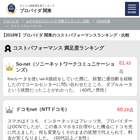
オリコン顧客満足度ランキング
プロバイダ 関東
プロバイダ
おすすめのプロバイダ 関東ランキング・比較
2018年版
コストパフォーマンス
【2018年】プロバイダ 関東のコストパフォーマンスランキング・比較
コストパフォーマンス 満足度ランキング
61
.43
So-net（ソニーネットワークコミュニケーショ
ンズ）
点
fonルータを使いwi-fi接続をしていた際に、頻繁に通信断を経験
したのでコールセンターに問い合わせたところ、ダブルルータ
という状態だったことがわかった。（40代／男性）
ドコモnet（NTTドコモ）
60
.28
点
スマホはドコモ、インターネットはフレッツ光、プロバイダー
はOCNでしたが、この春スマホを1台増やした機会にドコモ光
に代えました。何も変更なくそのままの状態で代えられて、料
金が安くなりました。（60代以上／女性）