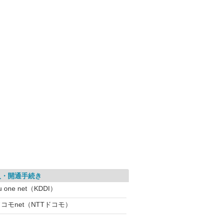
入・開通手続き
u one net（KDDI）
コモnet（NTTドコモ）