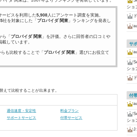
バイダ 関東は、2007年よりランキングを発表しています。
ショ
サービスを利用した
5,908
人にアンケート調査を実施。
ド
65
社を対象にした「
プロバイダ 関東
」ランキングを発表し
a
から「
プロバイダ 関東
」を評価。さらに回答者の口コミや
掲載しています。
サ
a
からも比較することで「
プロバイダ 関東
」選びにお役立て
ショ
ド
び替えて比較することが出来ます。
付
a
通信速度・安定性
料金プラン
サポートサービス
付帯サービス
ショ
J