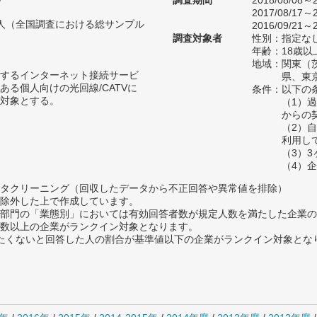
7
調査期間
2018/08/08～2
2017/08/17～2
08人（全国調査における総サンプル
2016/09/21～2
調査対象者
性別：指定な
年齢：18歳以
地域：関東（
するインターネット接続サービ
県、東
ある個人向けの光回線/CATVに
条件：以下の
対象とする。
（1）
からの
（2）
利用し
（3）
（4）
タクリーニング（回収したデータから不正回答や異常値を排除）
除外した上で作成しています。
部門の「業態別」においては有効回答者数が規定人数を満たした企業の
数以上の企業がランクイン対象となります。
薦めたくないと回答した人の割合が基準値以下の企業がランクイン対象とな