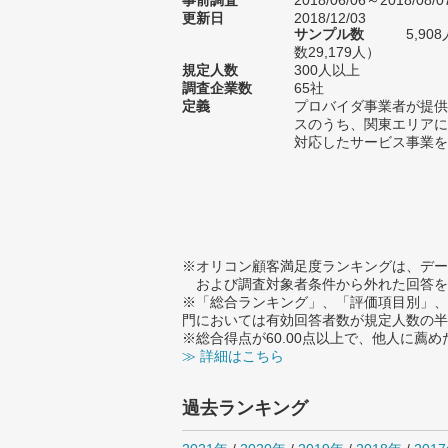
事前調査
2018/06/06～2018/08/0
更新日
2018/12/03
サンプル数
5,9
数29,179人）
規定人数
300人以上
調査企業数
65社
定義
プロバイダ事業者が提供
スのうち、関東エリアに
対応したサービス事業を
※オリコン顧客満足度ランキングは、デー
および調査対象者条件から外れた回答を
※「総合ランキング」、「評価項目別」、
門においては有効回答者数が規定人数の半
※総合得点が60.00点以上で、他人に
≫ 詳細はこちら
過去ランキング