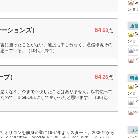
ショ
通
64
ケーションズ）
.63
点
ショ
障害に遭ったことがない。速度も申し分なく、通信環境その
a
思っている。（40代／男性）
ド
64
ローブ）
.26
点
料
も悪くなく、今まで不便したことはありません。以前使って
ショ
ので、BIGLOBEにして良かったと思います。（30代／
ド
a
コ
オリコンを前身企業に1967年よりスタート。2006年から