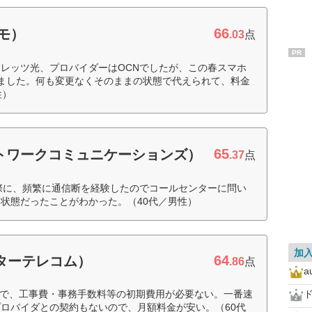
66
コモ）
.03
点
PR
レッツ光、プロバイダーはOCNでしたが、この春スマホ
ました。何も変更なくそのままの状態で代えられて、料金
性）
65
ネットワークコミュニケーションズ）
.37
点
ていた際に、頻繁に通信断を経験したのでコールセンターに問い
状態だったことがわかった。（40代／男性）
加
64
ピターテレコム）
.86
点
a
ので、工事費・事務手数料等の初期費用が必要ない。一番速
ド
ロバイダとの契約もないので、月額料金が安い。（60代