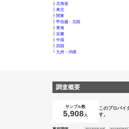
北海道
東北
関東
甲信越・北陸
東海
近畿
中国
四国
九州・沖縄
調査概要
サンプル数
このプロバイ
5,908
す。
人