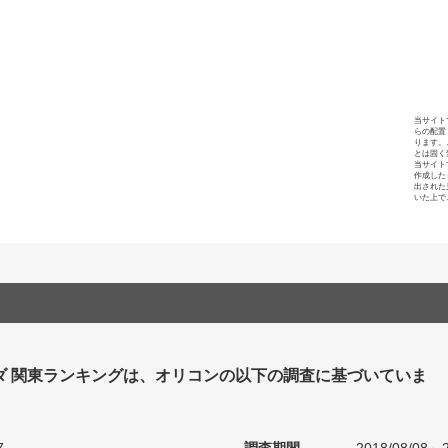
当サイト
らの配置
ります。
とは固く
当サイト
作成した
出された
いた上で
ダ 関東ランキングは、オリコンの以下の調査に基づいていま