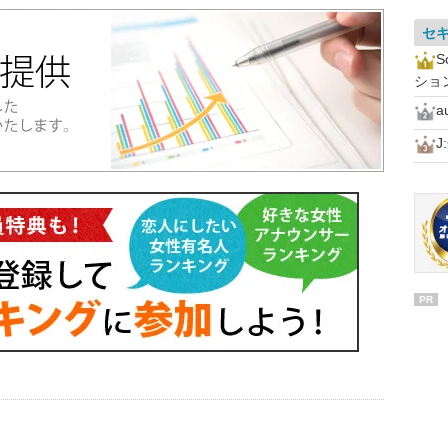
セ
ショ
a
J
PR