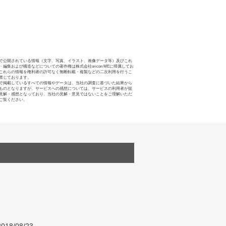
で公開されている情報（文字、写真、イラスト、画像データ等）及びこれ
・編集および構造などについての著作権は株式会社oricon MEに帰属してお
これらの情報を権利者の許可なく無断転載・複製などの二次利用を行うこ
禁じております。
で掲載しているすべての情報やデータは、当社の調査に基づいた結果から
ものとなりますが、サービスへの感想については、サービスの利用者が提
見解・感想となっており、当社の見解・意見ではないことをご理解いただ
ご覧ください。