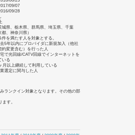
018/08/23
017/09/07
016/09/28
し
上
茨城県、栃木県、群馬県、埼玉県、千葉
京都、神奈川県）
条件を満たす人を対象とする。
過去5年以内にプロバイダに新規加入（他社
契約変更含む）を行った人
自宅で光回線/CATV回線でインターネットを
ている
3ヶ月以上継続して利用している
企業選定に関与した人
みランクイン対象となります。その他の部
ります。