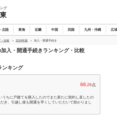
ング
関東
・北陸
東海
近畿
中国
四国
九州・沖縄
広
グ・比較
2018年版
加入・開通手続き
東の加入・開通手続きランキング・比較
ランキング
66
.26
点
いうちに戸建てを購入したのでまた新たに契約し直したの
ただき、引越し後も開通を早くしていただいて助かりまし