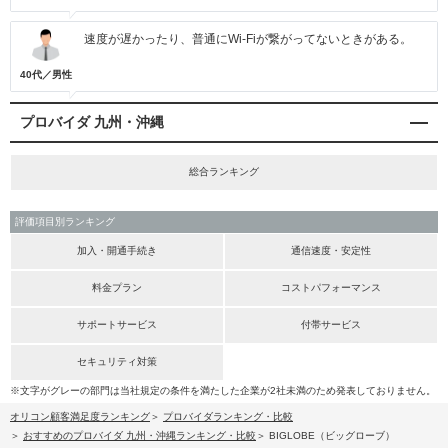
速度が遅かったり、普通にWi-Fiが繋がってないときがある。
40代／男性
プロバイダ 九州・沖縄
総合ランキング
評価項目別ランキング
加入・開通手続き
通信速度・安定性
料金プラン
コストパフォーマンス
サポートサービス
付帯サービス
セキュリティ対策
※文字がグレーの部門は当社規定の条件を満たした企業が2社未満のため発表しておりません。
オリコン顧客満足度ランキング
プロバイダランキング・比較
おすすめのプロバイダ 九州・沖縄ランキング・比較
BIGLOBE（ビッグローブ）