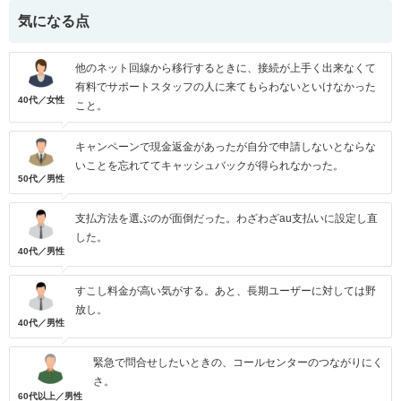
気になる点
他のネット回線から移行するときに、接続が上手く出来なくて
有料でサポートスタッフの人に来てもらわないといけなかった
40代／女性
こと。
キャンペーンで現金返金があったが自分で申請しないとならな
いことを忘れててキャッシュバックが得られなかった。
50代／男性
支払方法を選ぶのが面倒だった。わざわざau支払いに設定し直
した。
40代／男性
すこし料金が高い気がする。あと、長期ユーザーに対しては野
放し。
40代／男性
緊急で問合せしたいときの、コールセンターのつながりにく
さ。
60代以上／男性