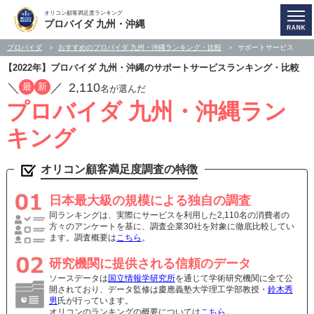
オリコン顧客満足度ランキング
プロバイダ 九州・沖縄
プロバイダ
おすすめのプロバイダ 九州・沖縄ランキング・比較
サポートサービス
【2022年】プロバイダ 九州・沖縄のサポートサービスランキング・比較
／
／
2,110
最
新
名が選んだ
プロバイダ 九州・沖縄ラン
キング
オリコン顧客満足度調査の特徴
日本最大級の規模による独自の調査
同ランキングは、実際にサービスを利用した2,110名の消費者の
方々のアンケートを基に、調査企業30社を対象に徹底比較してい
ます。調査概要は
こちら
。
研究機関に提供される信頼のデータ
ソースデータは
国立情報学研究所
を通じて学術研究機関に全て公
開されており、データ監修は慶應義塾大学理工学部教授・
鈴木秀
男
氏が行っています。
オリコンのランキングの概要については
こちら
。