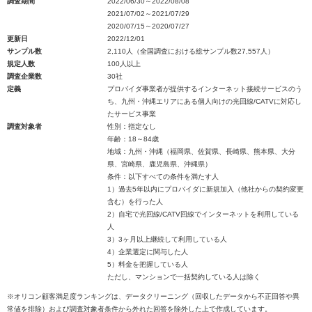
調査期間
2022/06/30～2022/08/08
2021/07/02～2021/07/29
2020/07/15～2020/07/27
更新日
2022/12/01
サンプル数
2,110人（全国調査における総サンプル数27,557人）
規定人数
100人以上
調査企業数
30社
定義
プロバイダ事業者が提供するインターネット接続サービスのう
ち、九州・沖縄エリアにある個人向けの光回線/CATVに対応し
たサービス事業
調査対象者
性別：指定なし
年齢：18～84歳
地域：九州・沖縄（福岡県、佐賀県、長崎県、熊本県、大分
県、宮崎県、鹿児島県、沖縄県）
条件：以下すべての条件を満たす人
1）過去5年以内にプロバイダに新規加入（他社からの契約変更
含む）を行った人
2）自宅で光回線/CATV回線でインターネットを利用している
人
3）3ヶ月以上継続して利用している人
4）企業選定に関与した人
5）料金を把握している人
ただし、マンションで一括契約している人は除く
※オリコン顧客満足度ランキングは、データクリーニング（回収したデータから不正回答や異
常値を排除）および調査対象者条件から外れた回答を除外した上で作成しています。