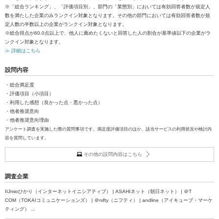
※「総合ランキング」、「評価項目別」、部門の「業態別」においては有効回答者数が規定人
数を満たした企業のみランクイン対象となります。その他の部門においては有効回答者数が規
定人数の半数以上の企業がランクイン対象となります。
※総合得点が60.0点以上で、他人に薦めたくないと回答した人の割合が基準値以下の企業がラ
ンクイン対象となります。
≫ 詳細はこちら
設問内容
・総合満足度
・評価項目（小項目）
・利用した感想（良かった点・悪かった点）
・他者推奨意向
・他者推奨意向理由
アンケート調査を実施した際の質問事項です。満足度評価項目のほか、該当サービスの利用状況や検討内
容を質問しています。
その他の設問内容はこちら
調査企業
IIJmioひかり（インターネットイニシアティブ） | ASAHIネット（朝日ネット） | ＠T
COM（TOKAIコミュニケーションズ） | ＠nifty（ニフティ） | andline（アイキューブ・マーケ
ティング） ...