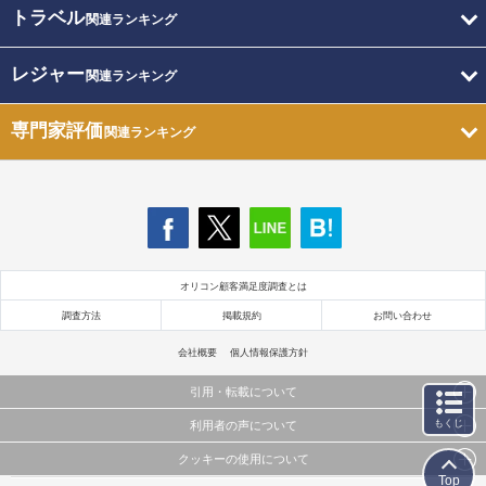
トラベル
関連ランキング
レジャー
関連ランキング
専門家評価
関連ランキング
オリコン顧客満足度調査とは
調査方法
掲載規約
お問い合わせ
会社概要
個人情報保護方針
引用・転載について
もくじ
利用者の声について
当サイトで公開されている情報（文字、写真、イラスト、画像データ等）及びこれらの配置・
編集および構造などについての著作権は株式会社oricon MEに帰属しております。
クッキーの使用について
当サイトに掲載している内容はすべてサービスの利用者が提出された見解・感想です。
これらの情報を権利者の許可なく無断転載・複製などの二次利用を行うことは固く禁じており
Top
弊社が内容について正確性を含め一切保証するものではありません。