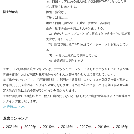
ち、四国エリアにある個人向けの光回線/CATVに対応したサー
ビス事業を対象とする。
調査対象者
性別：指定なし
年齢：18歳以上
地域：四国（徳島県、香川県、愛媛県、高知県）
条件：以下の条件を満たす人を対象とする。
（1）過去5年以内にプロバイダに新規加入（他社からの契約変
更含む）を行った人
（2）自宅で光回線/CATV回線でインターネットを利用してい
る
（3）3ヶ月以上継続して利用している
（4）企業選定に関与した人
※オリコン顧客満足度ランキングは、データクリーニング（回収したデータから不正回答や異
常値を排除）および調査対象者条件から外れた回答を除外した上で作成しています。
※「総合ランキング」、「評価項目別」、部門の「業態別」においては有効回答者数が規定人
数を満たした企業のみランクイン対象となります。その他の部門においては有効回答者数が規
定人数の半数以上の企業がランクイン対象となります。
※総合得点が60.00点以上で、他人に薦めたくないと回答した人の割合が基準値以下の企業がラ
ンクイン対象となります。
≫ 詳細はこちら
過去ランキング
2021年
2020年
2019年
2018年
2017年
2016年
2015年