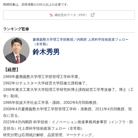
商標対象は、回答者数が100人以上の企業です。
継続意向データ（PDF）
ランキング監修
慶應義塾大学理工学部教授／内閣府 上席科学技術政策フェロー
（非常勤）
鈴木秀男
【経歴】
1989年慶應義塾大学理工学部管理工学科卒業。
1992年ロチェスター大学経営大学院修士課程修了。
1996年東京工業大学大学院理工学研究科博士課程経営工学専攻修了。博士（工
学）取得。
1996年筑波大学社会工学系・講師。2002年6月同助教授。
2008年4月慶應義塾大学理工学部管理工学科・准教授。2011年4月同教授、現
在に至る。
2023年4月内閣府 科学技術・イノベーション推進事務局参事官（インフラ・防
災担当）付上席科学技術政策フェロー（非常勤）
研究分野は応用統計解析、品質管理、マーケティング。