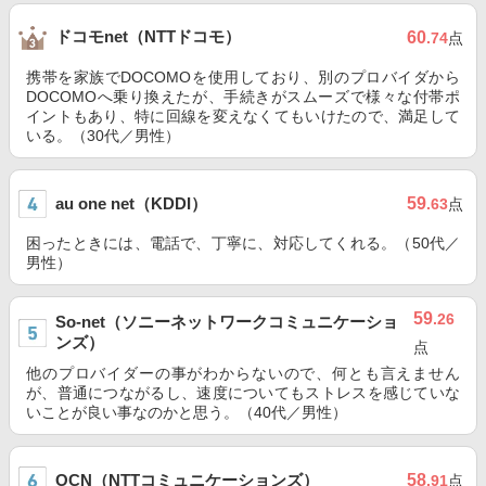
ドコモnet（NTTドコモ）
60
.74
点
携帯を家族でDOCOMOを使用しており、別のプロバイダから
DOCOMOへ乗り換えたが、手続きがスムーズで様々な付帯ポ
イントもあり、特に回線を変えなくてもいけたので、満足して
いる。（30代／男性）
au one net（KDDI）
59
.63
点
困ったときには、電話で、丁寧に、対応してくれる。（50代／
男性）
59
.26
So-net（ソニーネットワークコミュニケーショ
ンズ）
点
他のプロバイダーの事がわからないので、何とも言えません
が、普通につながるし、速度についてもストレスを感じていな
いことが良い事なのかと思う。（40代／男性）
OCN（NTTコミュニケーションズ）
58
.91
点