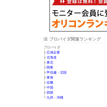
プロバイダ関連ランキング
プロバイダ
広域企業
北海道
東北
関東
甲信越・北陸
東海
近畿
中国
四国
九州・沖縄