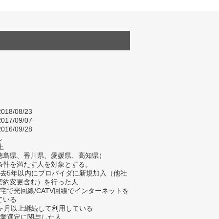
018/08/23
017/09/07
016/09/28
し
上
徳島県、香川県、愛媛県、高知県）
条件を満たす人を対象とする。
過去5年以内にプロバイダに新規加入（他社
契約変更含む）を行った人
自宅で光回線/CATV回線でインターネットを
ている
3ヶ月以上継続して利用している
企業選定に関与した人