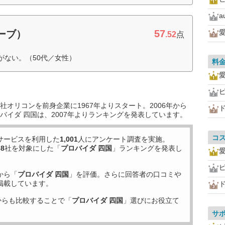
a
57
愛
ローブ）
.52
点
がない。（50代／女性）
料
愛
ピ
オリコンを前身企業に1967年よりスタート。2006年から
ド
バイダ 四国は、2007年よりランキングを発表しています。
コ
サービスを利用した
1,001
人にアンケート調査を実施。
38
社を対象にした「
プロバイダ 四国
」ランキングを発表し
愛
ピ
から「
プロバイダ 四国
」を評価。さらに回答者の口コミや
掲載しています。
ド
からも比較することで「
プロバイダ 四国
」選びにお役立て
サ