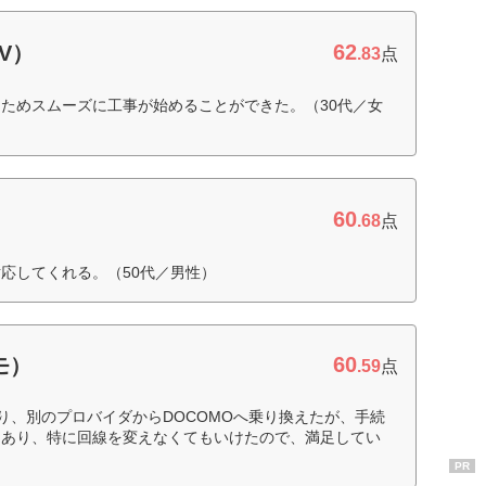
62
V）
.83
点
ためスムーズに工事が始めることができた。（30代／女
60
.68
点
応してくれる。（50代／男性）
60
モ）
.59
点
り、別のプロバイダからDOCOMOへ乗り換えたが、手続
もあり、特に回線を変えなくてもいけたので、満足してい
PR