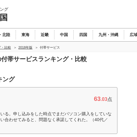
ング
四国
・北陸
東海
近畿
中国
四国
九州・沖縄
広
グ・比較
2018年版
付帯サービス
国の付帯サービスランキング・比較
キング
63
.03
点
ている。申し込みをした時点でまだパソコン購入をしていな
い合わせてみると、問題なく承諾してくれた。（40代／