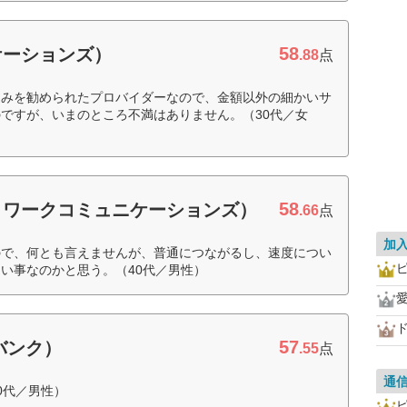
58
ケーションズ）
.88
点
込みを勧められたプロバイダーなので、金額以外の細かいサ
ですが、いまのところ不満はありません。（30代／女
58
ットワークコミュニケーションズ）
.66
点
加
ので、何とも言えませんが、普通につながるし、速度につい
ピ
い事なのかと思う。（40代／男性）
愛
ド
57
トバンク）
.55
点
通
0代／男性）
ピ