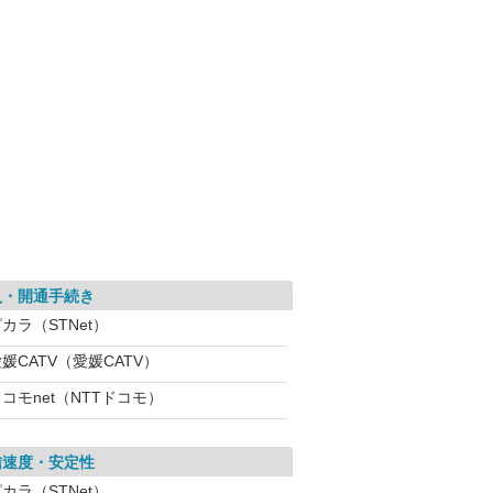
入・開通手続き
カラ（STNet）
媛CATV（愛媛CATV）
コモnet（NTTドコモ）
信速度・安定性
カラ（STNet）