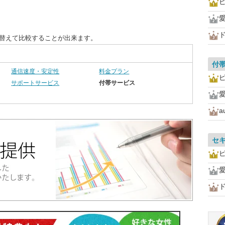
ピ
愛
ド
び替えて比較することが出来ます。
付
通信速度・安定性
料金プラン
ピ
サポートサービス
付帯サービス
愛
a
セ
ピ
愛
ド