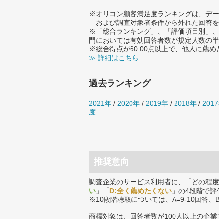
※オリコン顧客満足度ランキングは、デー
および調査対象者条件から外れた回答を
※「総合ランキング」、「評価項目別」、
門においては有効回答者数が規定人数の半
※総合得点が60.00点以上で、他人に
≫ 詳細はこちら
過去ランキング
2021年
/
2020年
/
2019年
/
2018年
/
201
度
推奨意向
調査企業のサービス利用者に、「どの程度
い
」「
D:全く薦めたくない
」の4段階で評
※10段階聴取については、A=9-10回答、
商標対象は、回答者数が100人以上の企業