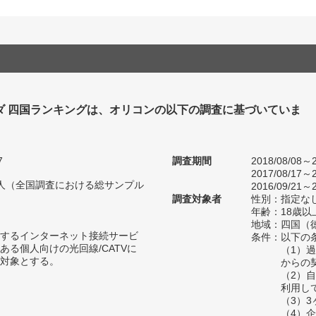
ダ 四国ランキングは、オリコンの以下の調査に基づいていま
7
調査期間
2018/08/08～2
2017/08/17～2
01人（全国調査における総サンプル
2016/09/21～2
調査対象者
性別：指定な
年齢：18歳以
地域：四国（
するインターネット接続サービ
条件：以下の
ある個人向けの光回線/CATVに
（1）
対象とする。
からの
（2）
利用し
（3）
（4）