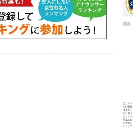
PR
当サイト
らの配置
ります。
とは固く
当サイト
作成した
出された
いた上で