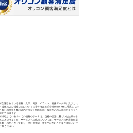
で公開されている情報（文字、写真、イラスト、画像データ等）及びこれ
・編集および構造などについての著作権は株式会社oricon MEに帰属してお
これらの情報を権利者の許可なく無断転載・複製などの二次利用を行うこ
禁じております。
で掲載しているすべての情報やデータは、当社の調査に基づいた結果から
ものとなりますが、サービスへの感想については、サービスの利用者が提
見解・感想となっており、当社の見解・意見ではないことをご理解いただ
ご覧ください。