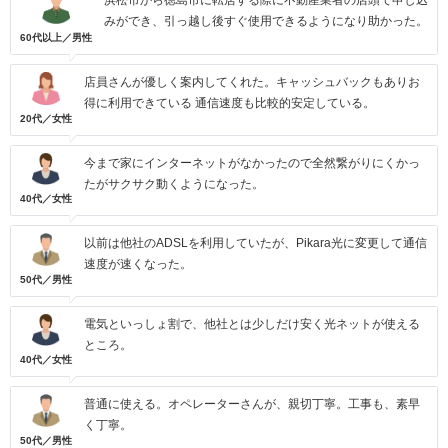
浜松市から徳島市に転居する際に不動産業者の店頭で申し込
みができ、引っ越し後すぐ使用できるようになり助かった。
60代以上／男性
店員さんが優しく案内してくれた。キャッシュバックもありお
得に利用できている 通信速度も比較的安定している。
20代／女性
今まで家にインターネットがなかったので全然繋がりにくかっ
たがサクサク動くようになった。
40代／女性
以前は他社のADSLを利用していたが、Pikara光に変更して通信
速度が速くなった。
50代／男性
電気といっしょ割で、他社とは少しだけ安く光ネットが使える
ところ。
40代／女性
普通に使える。オペレーターさんが、親切丁寧。工事も、素早
く丁寧。
50代／男性