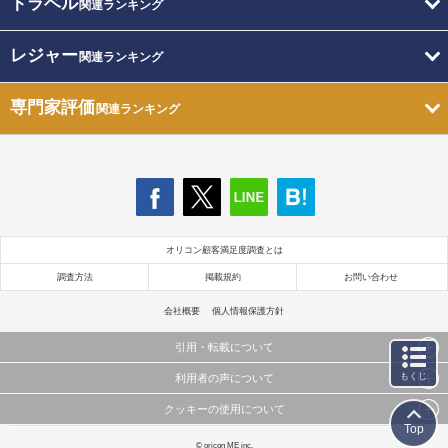
トラベル
関連ランキング
レジャー
関連ランキング
専門家評価
関連ランキング
オリコン顧客満足度調査とは
調査方法
掲載規約
お問い合わせ
会社概要
個人情報保護方針
引用・転載について
もくじ
利用者の声について
当サイトで公開されている情報（文字、写真、イラスト、画像データ等）及びこれらの配置・
編集および構造などについての著作権は株式会社oricon MEに帰属しております。
クッキーの使用について
当サイトに掲載している内容はすべてサービスの利用者が提出された見解・感想です。
これらの情報を権利者の許可なく無断転載・複製などの二次利用を行うことは固く禁じており
Top
弊社が内容について正確性を含め一切保証するものではありません。
ます。
このサイトでは Cookie を使用して、ユーザーに合わせたコンテンツや広告の表示、ソーシャル
© oricon ME inc.