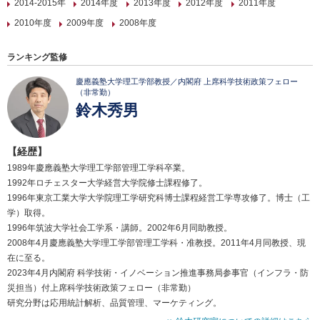
2014-2015年
2014年度
2013年度
2012年度
2011年度
2010年度
2009年度
2008年度
ランキング監修
慶應義塾大学理工学部教授／内閣府 上席科学技術政策フェロー
（非常勤）
鈴木秀男
【経歴】
1989年慶應義塾大学理工学部管理工学科卒業。
1992年ロチェスター大学経営大学院修士課程修了。
1996年東京工業大学大学院理工学研究科博士課程経営工学専攻修了。博士（工
学）取得。
1996年筑波大学社会工学系・講師。2002年6月同助教授。
2008年4月慶應義塾大学理工学部管理工学科・准教授。2011年4月同教授、現
在に至る。
2023年4月内閣府 科学技術・イノベーション推進事務局参事官（インフラ・防
災担当）付上席科学技術政策フェロー（非常勤）
研究分野は応用統計解析、品質管理、マーケティング。