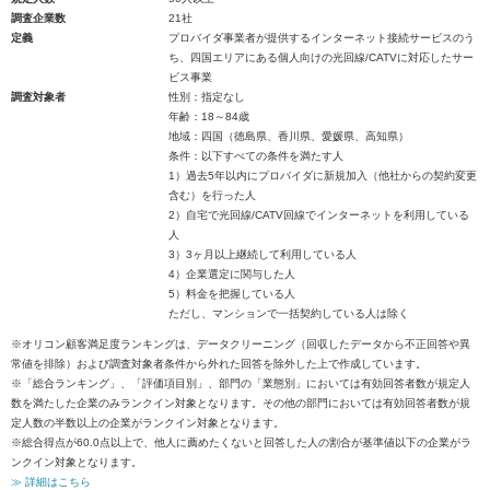
調査企業数
21社
定義
プロバイダ事業者が提供するインターネット接続サービスのう
ち、四国エリアにある個人向けの光回線/CATVに対応したサー
ビス事業
調査対象者
性別：指定なし
年齢：18～84歳
地域：四国（徳島県、香川県、愛媛県、高知県）
条件：以下すべての条件を満たす人
1）過去5年以内にプロバイダに新規加入（他社からの契約変更
含む）を行った人
2）自宅で光回線/CATV回線でインターネットを利用している
人
3）3ヶ月以上継続して利用している人
4）企業選定に関与した人
5）料金を把握している人
ただし、マンションで一括契約している人は除く
※オリコン顧客満足度ランキングは、データクリーニング（回収したデータから不正回答や異
常値を排除）および調査対象者条件から外れた回答を除外した上で作成しています。
※「総合ランキング」、「評価項目別」、部門の「業態別」においては有効回答者数が規定人
数を満たした企業のみランクイン対象となります。その他の部門においては有効回答者数が規
定人数の半数以上の企業がランクイン対象となります。
※総合得点が60.0点以上で、他人に薦めたくないと回答した人の割合が基準値以下の企業がラ
ンクイン対象となります。
≫ 詳細はこちら