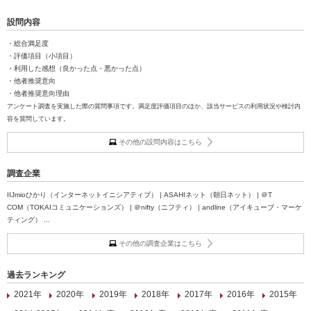
設問内容
・総合満足度
・評価項目（小項目）
・利用した感想（良かった点・悪かった点）
・他者推奨意向
・他者推奨意向理由
アンケート調査を実施した際の質問事項です。満足度評価項目のほか、該当サービスの利用状況や検討内
容を質問しています。
その他の設問内容はこちら
調査企業
IIJmioひかり（インターネットイニシアティブ） | ASAHIネット（朝日ネット） | ＠T
COM（TOKAIコミュニケーションズ） | ＠nifty（ニフティ） | andline（アイキューブ・マーケ
ティング） ...
その他の調査企業はこちら
過去ランキング
2021年
2020年
2019年
2018年
2017年
2016年
2015年