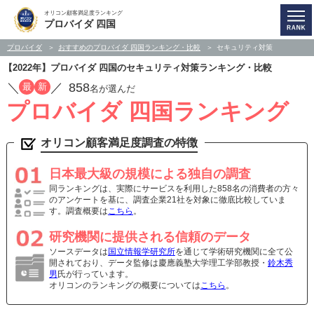
オリコン顧客満足度ランキング
プロバイダ 四国
プロバイダ
おすすめのプロバイダ 四国ランキング・比較
セキュリティ対策
【2022年】プロバイダ 四国のセキュリティ対策ランキング・比較
／
／
858
最
新
名が選んだ
プロバイダ 四国ランキング
オリコン顧客満足度調査の特徴
日本最大級の規模による独自の調査
同ランキングは、実際にサービスを利用した858名の消費者の方々
のアンケートを基に、調査企業21社を対象に徹底比較していま
す。調査概要は
こちら
。
研究機関に提供される信頼のデータ
ソースデータは
国立情報学研究所
を通じて学術研究機関に全て公
開されており、データ監修は慶應義塾大学理工学部教授・
鈴木秀
男
氏が行っています。
オリコンのランキングの概要については
こちら
。