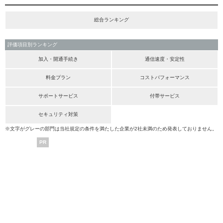
総合ランキング
評価項目別ランキング
加入・開通手続き
通信速度・安定性
料金プラン
コストパフォーマンス
サポートサービス
付帯サービス
セキュリティ対策
※文字がグレーの部門は当社規定の条件を満たした企業が2社未満のため発表しておりません。
PR