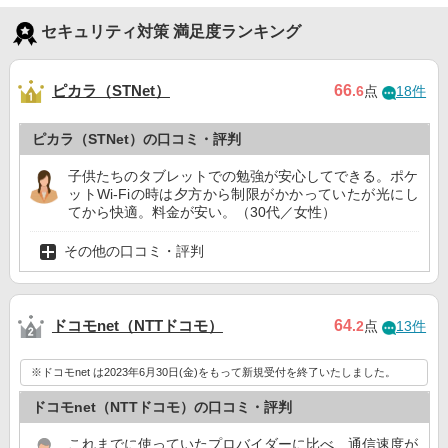
セキュリティ対策 満足度ランキング
ピカラ（STNet）
66
.6
点
18件
ピカラ（STNet）の口コミ・評判
子供たちのタブレットでの勉強が安心してできる。ポケ
ットWi-Fiの時は夕方から制限がかかっていたが光にし
てから快適。料金が安い。（30代／女性）
その他の口コミ・評判
ドコモnet（NTTドコモ）
64
.2
点
13件
※ドコモnet は2023年6月30日(金)をもって新規受付を終了いたしました。
ドコモnet（NTTドコモ）の口コミ・評判
これまでに使っていたプロバイダーに比べ、通信速度が