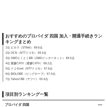
おすすめのプロバイダ 四国 加入・開通手続きラン
キングまとめ
1位 ピカラ（STNet） 69.6点
2位 OCN（NTTドコモ） 69.3点
3位 GMOとくとくBB（GMOインターネット） 68.5点
4位 愛媛CATV（愛媛CATV） 68.2点
5位 ドコモnet（NTTドコモ） 67.6点
6位 BIGLOBE（ビッグローブ） 67.0点
7位 Yahoo! BB（ヤフー） 65.4点
項目別ランキング一覧
プロバイダ 四国