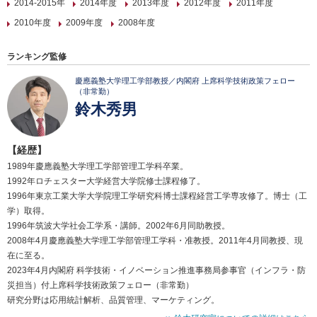
2014-2015年
2014年度
2013年度
2012年度
2011年度
2010年度
2009年度
2008年度
ランキング監修
慶應義塾大学理工学部教授／内閣府 上席科学技術政策フェロー
（非常勤）
鈴木秀男
【経歴】
1989年慶應義塾大学理工学部管理工学科卒業。
1992年ロチェスター大学経営大学院修士課程修了。
1996年東京工業大学大学院理工学研究科博士課程経営工学専攻修了。博士（工
学）取得。
1996年筑波大学社会工学系・講師。2002年6月同助教授。
2008年4月慶應義塾大学理工学部管理工学科・准教授。2011年4月同教授、現
在に至る。
2023年4月内閣府 科学技術・イノベーション推進事務局参事官（インフラ・防
災担当）付上席科学技術政策フェロー（非常勤）
研究分野は応用統計解析、品質管理、マーケティング。