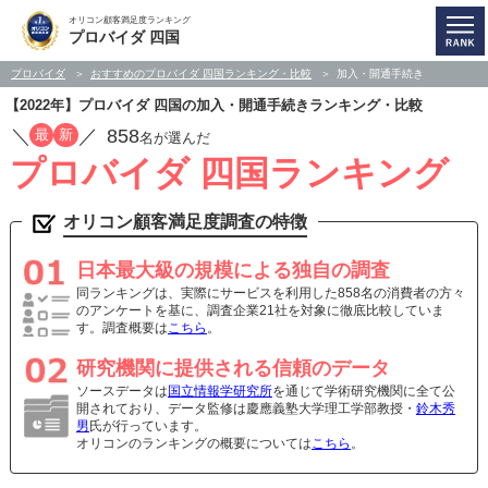
オリコン顧客満足度ランキング
プロバイダ 四国
プロバイダ
おすすめのプロバイダ 四国ランキング・比較
加入・開通手続き
【2022年】プロバイダ 四国の加入・開通手続きランキング・比較
／
／
858
最
新
名が選んだ
プロバイダ 四国ランキング
オリコン顧客満足度調査の特徴
日本最大級の規模による独自の調査
同ランキングは、実際にサービスを利用した858名の消費者の方々
のアンケートを基に、調査企業21社を対象に徹底比較していま
す。調査概要は
こちら
。
研究機関に提供される信頼のデータ
ソースデータは
国立情報学研究所
を通じて学術研究機関に全て公
開されており、データ監修は慶應義塾大学理工学部教授・
鈴木秀
男
氏が行っています。
オリコンのランキングの概要については
こちら
。