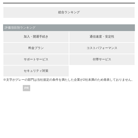
総合ランキング
評価項目別ランキング
加入・開通手続き
通信速度・安定性
料金プラン
コストパフォーマンス
サポートサービス
付帯サービス
セキュリティ対策
※文字がグレーの部門は当社規定の条件を満たした企業が2社未満のため発表しておりません。
PR