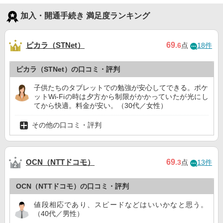
加入・開通手続き 満足度ランキング
ピカラ（STNet）
69
.6
点
18件
ピカラ（STNet）の口コミ・評判
子供たちのタブレットでの勉強が安心してできる。ポケ
ットWi-Fiの時は夕方から制限がかかっていたが光にし
てから快適。料金が安い。（30代／女性）
その他の口コミ・評判
OCN（NTTドコモ）
69
.3
点
13件
OCN（NTTドコモ）の口コミ・評判
値段相応であり、スピードなどはいいかなと思う。
（40代／男性）