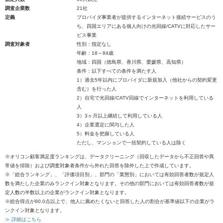
調査企業数
21社
定義
プロバイダ事業者が提供するインターネット接続サービスのう
ち、四国エリアにある個人向けの光回線/CATVに対応したサー
ビス事業
調査対象者
性別：指定なし
年齢：18～84歳
地域：四国（徳島県、香川県、愛媛県、高知県）
条件：以下すべての条件を満たす人
1）過去5年以内にプロバイダに新規加入（他社からの契約変更
含む）を行った人
2）自宅で光回線/CATV回線でインターネットを利用している
人
3）3ヶ月以上継続して利用している人
4）企業選定に関与した人
5）料金を把握している人
ただし、マンションで一括契約している人は除く
※オリコン顧客満足度ランキングは、データクリーニング（回収したデータから不正回答や異
常値を排除）および調査対象者条件から外れた回答を除外した上で作成しています。
※「総合ランキング」、「評価項目別」、部門の「業態別」においては有効回答者数が規定人
数を満たした企業のみランクイン対象となります。その他の部門においては有効回答者数が規
定人数の半数以上の企業がランクイン対象となります。
※総合得点が60.0点以上で、他人に薦めたくないと回答した人の割合が基準値以下の企業がラ
ンクイン対象となります。
≫ 詳細はこちら