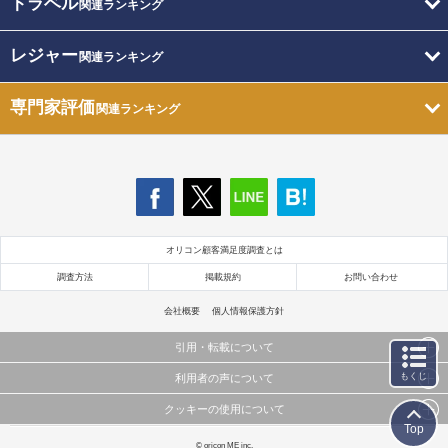
トラベル
関連ランキング
レジャー
関連ランキング
専門家評価
関連ランキング
オリコン顧客満足度調査とは
調査方法
掲載規約
お問い合わせ
会社概要
個人情報保護方針
引用・転載について
もくじ
利用者の声について
当サイトで公開されている情報（文字、写真、イラスト、画像データ等）及びこれらの配置・
編集および構造などについての著作権は株式会社oricon MEに帰属しております。
クッキーの使用について
当サイトに掲載している内容はすべてサービスの利用者が提出された見解・感想です。
これらの情報を権利者の許可なく無断転載・複製などの二次利用を行うことは固く禁じており
Top
弊社が内容について正確性を含め一切保証するものではありません。
ます。
このサイトでは Cookie を使用して、ユーザーに合わせたコンテンツや広告の表示、ソーシャル
© oricon ME inc.