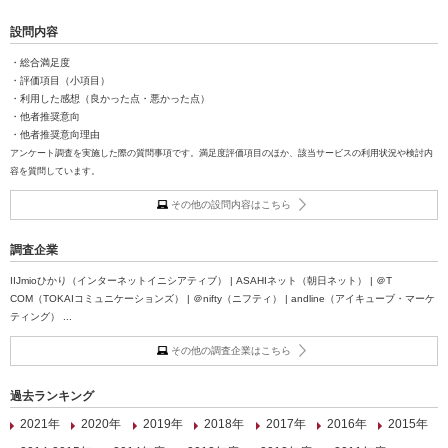
設問内容
・総合満足度
・評価項目（小項目）
・利用した感想（良かった点・悪かった点）
・他者推奨意向
・他者推奨意向理由
アンケート調査を実施した際の質問事項です。満足度評価項目のほか、該当サービスの利用状況や検討内
容を質問しています。
その他の設問内容はこちら
調査企業
IIJmioひかり（インターネットイニシアティブ） | ASAHIネット（朝日ネット） | ＠T
COM（TOKAIコミュニケーションズ） | ＠nifty（ニフティ） | andline（アイキューブ・マーケ
ティング） ...
その他の調査企業はこちら
過去ランキング
2021年
2020年
2019年
2018年
2017年
2016年
2015年