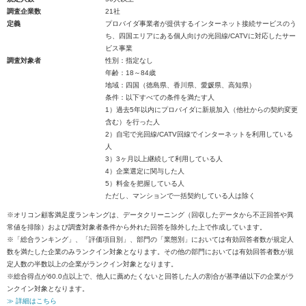
調査企業数
21社
定義
プロバイダ事業者が提供するインターネット接続サービスのう
ち、四国エリアにある個人向けの光回線/CATVに対応したサー
ビス事業
調査対象者
性別：指定なし
年齢：18～84歳
地域：四国（徳島県、香川県、愛媛県、高知県）
条件：以下すべての条件を満たす人
1）過去5年以内にプロバイダに新規加入（他社からの契約変更
含む）を行った人
2）自宅で光回線/CATV回線でインターネットを利用している
人
3）3ヶ月以上継続して利用している人
4）企業選定に関与した人
5）料金を把握している人
ただし、マンションで一括契約している人は除く
※オリコン顧客満足度ランキングは、データクリーニング（回収したデータから不正回答や異
常値を排除）および調査対象者条件から外れた回答を除外した上で作成しています。
※「総合ランキング」、「評価項目別」、部門の「業態別」においては有効回答者数が規定人
数を満たした企業のみランクイン対象となります。その他の部門においては有効回答者数が規
定人数の半数以上の企業がランクイン対象となります。
※総合得点が60.0点以上で、他人に薦めたくないと回答した人の割合が基準値以下の企業がラ
ンクイン対象となります。
≫ 詳細はこちら