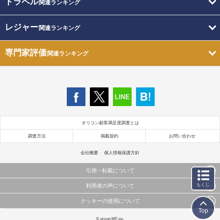
トラベル
関連ランキング
レジャー
関連ランキング
専門家評価
関連ランキング
オリコン顧客満足度調査とは
調査方法
掲載規約
お問い合わせ
会社概要
個人情報保護方針
引用・転載について
もくじ
利用者の声について
当サイトで公開されている情報（文字、写真、イラスト、画像データ等）及びこれらの配置・
編集および構造などについての著作権は株式会社oricon MEに帰属しております。
クッキーの使用について
当サイトに掲載している内容はすべてサービスの利用者が提出された見解・感想です。
これらの情報を権利者の許可なく無断転載・複製などの二次利用を行うことは固く禁じており
Top
弊社が内容について正確性を含め一切保証するものではありません。
ます。
このサイトでは Cookie を使用して、ユーザーに合わせたコンテンツや広告の表示、ソーシャル
© oricon ME inc.