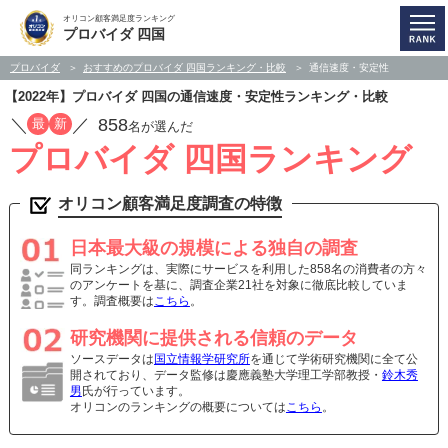
オリコン顧客満足度ランキング
プロバイダ 四国
プロバイダ
おすすめのプロバイダ 四国ランキング・比較
通信速度・安定性
【2022年】プロバイダ 四国の通信速度・安定性ランキング・比較
／
／
858
最
新
名が選んだ
プロバイダ 四国ランキング
オリコン顧客満足度調査の特徴
日本最大級の規模による独自の調査
同ランキングは、実際にサービスを利用した858名の消費者の方々
のアンケートを基に、調査企業21社を対象に徹底比較していま
す。調査概要は
こちら
。
研究機関に提供される信頼のデータ
ソースデータは
国立情報学研究所
を通じて学術研究機関に全て公
開されており、データ監修は慶應義塾大学理工学部教授・
鈴木秀
男
氏が行っています。
オリコンのランキングの概要については
こちら
。