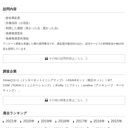
設問内容
・総合満足度
・評価項目（小項目）
・利用した感想（良かった点・悪かった点）
・他者推奨意向
・他者推奨意向理由
アンケート調査を実施した際の質問事項です。満足度評価項目のほか、該当サービスの利用状況や検討内
容を質問しています。
その他の設問内容はこちら
調査企業
IIJmioひかり（インターネットイニシアティブ） | ASAHIネット（朝日ネット） | ＠T
COM（TOKAIコミュニケーションズ） | ＠nifty（ニフティ） | andline（アイキューブ・マーケ
ティング） ...
その他の調査企業はこちら
過去ランキング
2021年
2020年
2019年
2018年
2017年
2016年
2015年