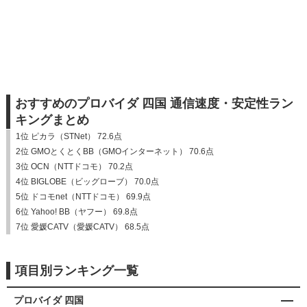
おすすめのプロバイダ 四国 通信速度・安定性ラン
キングまとめ
1位 ピカラ（STNet） 72.6点
2位 GMOとくとくBB（GMOインターネット） 70.6点
3位 OCN（NTTドコモ） 70.2点
4位 BIGLOBE（ビッグローブ） 70.0点
5位 ドコモnet（NTTドコモ） 69.9点
6位 Yahoo! BB（ヤフー） 69.8点
7位 愛媛CATV（愛媛CATV） 68.5点
項目別ランキング一覧
プロバイダ 四国