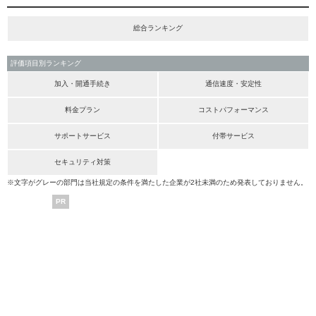
総合ランキング
評価項目別ランキング
加入・開通手続き
通信速度・安定性
料金プラン
コストパフォーマンス
サポートサービス
付帯サービス
セキュリティ対策
※文字がグレーの部門は当社規定の条件を満たした企業が2社未満のため発表しておりません。
PR