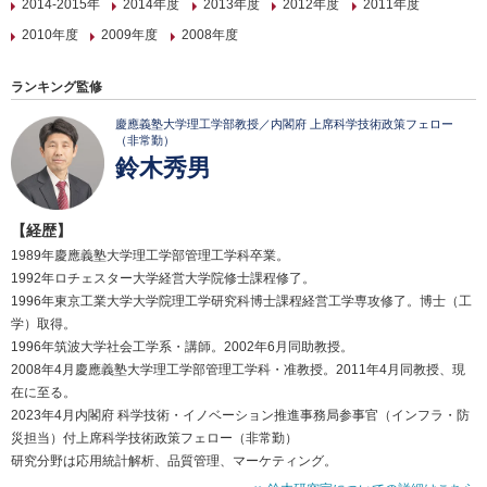
2014-2015年
2014年度
2013年度
2012年度
2011年度
2010年度
2009年度
2008年度
ランキング監修
慶應義塾大学理工学部教授／内閣府 上席科学技術政策フェロー
（非常勤）
鈴木秀男
【経歴】
1989年慶應義塾大学理工学部管理工学科卒業。
1992年ロチェスター大学経営大学院修士課程修了。
1996年東京工業大学大学院理工学研究科博士課程経営工学専攻修了。博士（工
学）取得。
1996年筑波大学社会工学系・講師。2002年6月同助教授。
2008年4月慶應義塾大学理工学部管理工学科・准教授。2011年4月同教授、現
在に至る。
2023年4月内閣府 科学技術・イノベーション推進事務局参事官（インフラ・防
災担当）付上席科学技術政策フェロー（非常勤）
研究分野は応用統計解析、品質管理、マーケティング。