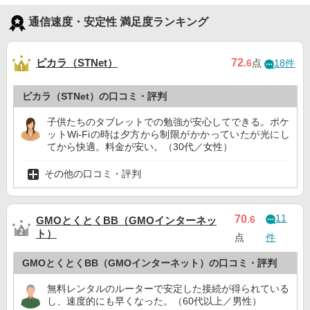
通信速度・安定性 満足度ランキング
ピカラ（STNet）
72
.6
点
18件
ピカラ（STNet）の口コミ・評判
子供たちのタブレットでの勉強が安心してできる。ポケ
ットWi-Fiの時は夕方から制限がかかっていたが光にし
てから快適。料金が安い。（30代／女性）
その他の口コミ・評判
11
70
.6
GMOとくとくBB（GMOインターネッ
ト）
点
件
GMOとくとくBB（GMOインターネット）の口コミ・評判
無料レンタルのルーターで安定した接続が得られている
し、速度的にも早くなった。（60代以上／男性）