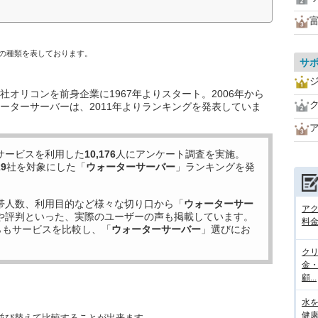
）
の種類を表しております。
サ
オリコンを前身企業に1967年よりスタート。2006年から
ーターサーバーは、2011年よりランキングを発表していま
サービスを利用した
10,176
人にアンケート調査を実施。
29
社を対象にした「
ウォーターサーバー
」ランキングを発
帯人数、利用目的など様々な切り口から「
ウォーターサー
ア
や評判といった、実際のユーザーの声も掲載しています。
料金
らもサービスを比較し、「
ウォーターサーバー
」選びにお
ク
金
顧...
水
健康
並び替えて比較することが出来ます。