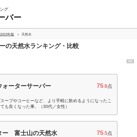
ング
ーバー
2023年版
天然水
バーの天然水ランキング・比較
PR
75
ウォーターサーバー
.6
点
プスープやコーヒーなど、より手軽に飲めるようになったこ
ても良くなった事。（30代／女性）
75
ター 富士山の天然水
.5
点