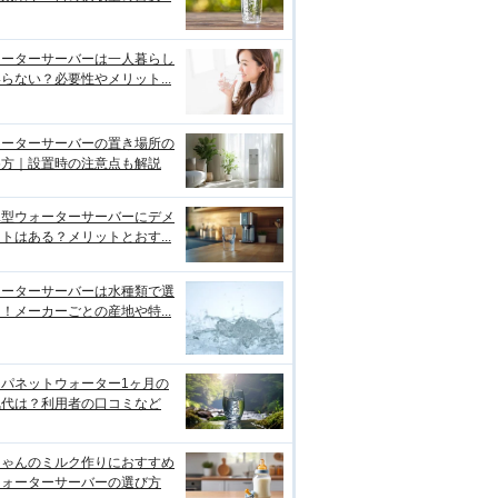
ォーターサーバーは一人暮らし
らない？必要性やメリット...
ォーターサーバーの置き場所の
め方｜設置時の注意点も解説
水型ウォーターサーバーにデメ
トはある？メリットとおす...
ォーターサーバーは水種類で選
！メーカーごとの産地や特...
ャパネットウォーター1ヶ月の
気代は？利用者の口コミなど
ちゃんのミルク作りにおすすめ
ウォーターサーバーの選び方