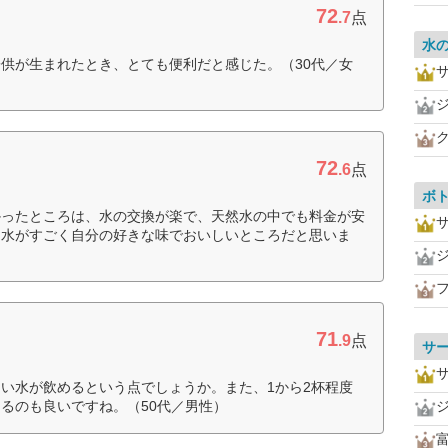
72
.7
点
水
供が生まれたとき、とても便利だと感じた。（30代／女
72
.6
点
ボ
かったところは、水の交換が楽で、天然水の中でも料金が安
と水がすごく自分の好きな味でおいしいところだと思いま
71
.9
点
サ
い水が飲めるという点でしょうか。また、1から2杯程度
るのも良いですね。（50代／男性）