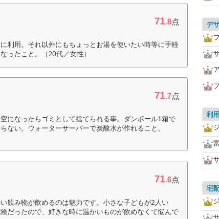
71
.8
点
デ
めに利用。それ以外にもちょっとお湯を使いたい時等に手軽
なったこと。（20代／女性）
71
.7
点
利
空になったらゴミとして捨てられる事。ダンボール1箱で
取らない。ウォーターサーバーで炭酸水が作れること。
71
ー
.6
点
宅
い飲み物が飲めるのは魅力です。小さな子どもが2人い
危険だったので、好きな時に温かいものが飲めなくて悩んで