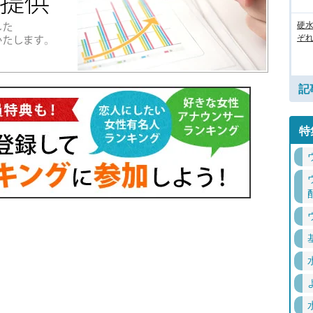
硬
ぞ
記
特