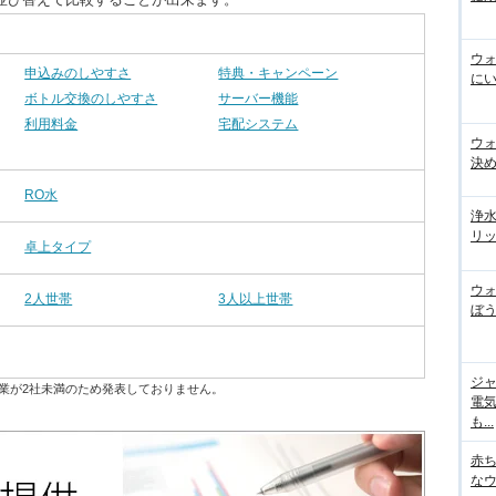
ウ
申込みのしやすさ
特典・キャンペーン
にい
ボトル交換のしやすさ
サーバー機能
利用料金
宅配システム
ウ
決
RO水
浄
リッ
卓上タイプ
ウ
2人世帯
3人以上世帯
ぼう
ジ
業が2社未満のため発表しておりません。
電
も...
赤
な