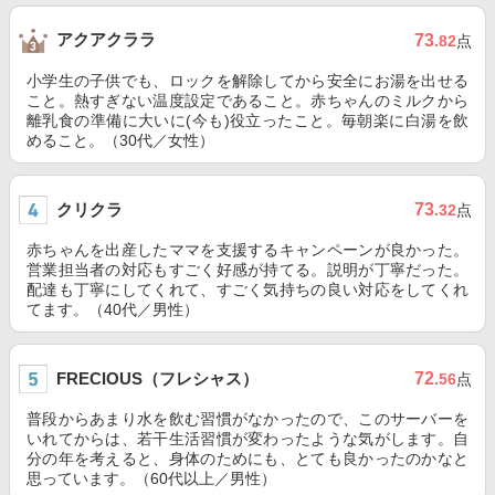
アクアクララ
73
.82
点
小学生の子供でも、ロックを解除してから安全にお湯を出せる
こと。熱すぎない温度設定であること。赤ちゃんのミルクから
離乳食の準備に大いに(今も)役立ったこと。毎朝楽に白湯を飲
めること。（30代／女性）
クリクラ
73
.32
点
赤ちゃんを出産したママを支援するキャンペーンが良かった。
営業担当者の対応もすごく好感が持てる。説明が丁寧だった。
配達も丁寧にしてくれて、すごく気持ちの良い対応をしてくれ
てます。（40代／男性）
FRECIOUS（フレシャス）
72
.56
点
普段からあまり水を飲む習慣がなかったので、このサーバーを
いれてからは、若干生活習慣が変わったような気がします。自
分の年を考えると、身体のためにも、とても良かったのかなと
思っています。（60代以上／男性）