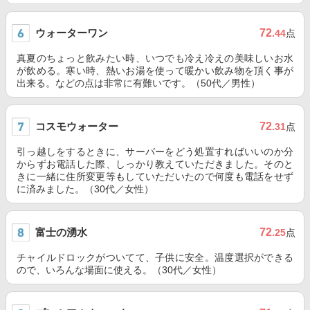
ウォーターワン
72
.44
点
真夏のちょっと飲みたい時、いつでも冷え冷えの美味しいお水
が飲める。寒い時、熱いお湯を使って暖かい飲み物を頂く事が
出来る。などの点は非常に有難いです。（50代／男性）
コスモウォーター
72
.31
点
引っ越しをするときに、サーバーをどう処置すればいいのか分
からずお電話した際、しっかり教えていただきました。そのと
きに一緒に住所変更等もしていただいたので何度も電話をせず
に済みました。（30代／女性）
富士の湧水
72
.25
点
チャイルドロックがついてて、子供に安全。温度選択ができる
ので、いろんな場面に使える。（30代／女性）