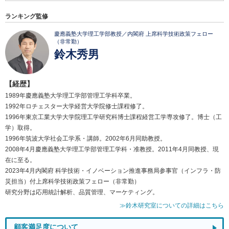
ランキング監修
慶應義塾大学理工学部教授／内閣府 上席科学技術政策フェロー
（非常勤）
鈴木秀男
【経歴】
1989年慶應義塾大学理工学部管理工学科卒業。
1992年ロチェスター大学経営大学院修士課程修了。
1996年東京工業大学大学院理工学研究科博士課程経営工学専攻修了。博士（工
学）取得。
1996年筑波大学社会工学系・講師。2002年6月同助教授。
2008年4月慶應義塾大学理工学部管理工学科・准教授。2011年4月同教授、現
在に至る。
2023年4月内閣府 科学技術・イノベーション推進事務局参事官（インフラ・防
災担当）付上席科学技術政策フェロー（非常勤）
研究分野は応用統計解析、品質管理、マーケティング。
≫鈴木研究室についての詳細はこちら
顧客満足度について