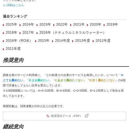
≫ 詳細はこちら
過去ランキング
2025年
2024年
2023年
2022年
2021年
2020年
2019年
2018年
2017年
2016年（ナチュラルミネラルウォーター）
2016年（RO水）
2015年
2014年度
2013年度
2012年度
2011年度
推奨意向
調査企業のサービス利用者に、「どの程度その企業のサービスを推奨したいか」について「
A:
とても薦めたい
」「
B:まあ薦めたい
」「
C:あまり薦めたくない
」「
D:全く薦めたくない
」の4段
階で評価をしてもらい比率を算出しています。
※10段階聴取については、A=9-10回答、B=6-8回答、C=3-5回答、D=1-2回答として割合を算
出しております。
商標対象は、回答者数が100人以上の企業です。
推奨意向データ（PDF）
継続意向