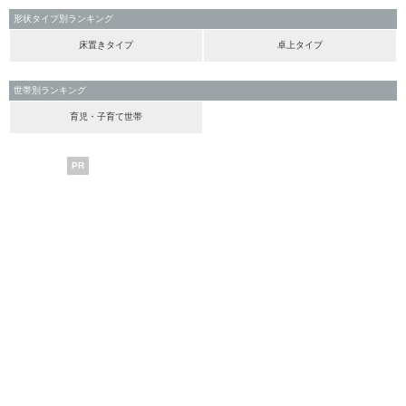
形状タイプ別ランキング
床置きタイプ
卓上タイプ
世帯別ランキング
育児・子育て世帯
PR