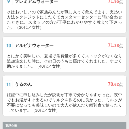
プレミアムウォーター
71
.95
点
水はおいしいので家族みんなが気に入って飲んでます。支払い
方法をクレジットにしたくてカスタマーセンターに問い合わせ
たときに、スタッフの方が丁寧にわかりやすく教えて下さっ
た。（30代／女性）
アルピナウォーター
71
.38
点
とにかく美味しい。夏場で消費量が多くてストックがなくなり
追加注文した時に、その日のうちに届けてくれました。すごく
助かりました。（40代／女性）
うるのん
70
.62
点
妊娠中に申し込みしたが説明が丁寧で分かりやすかった。夜中
でもお湯がすぐ出るのでミルクを作るのに良かった。ミルクが
不要になっても美味しいので大人が飲んだり離乳食で使ったり
しています。（30代／女性）
高評企業