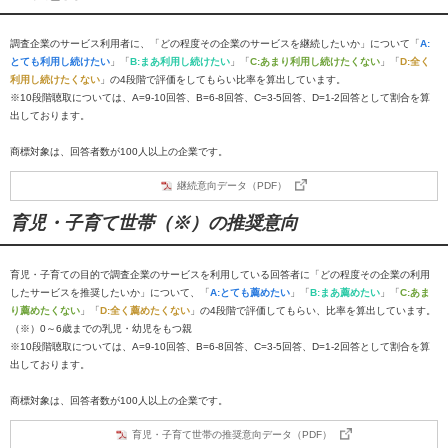
調査企業のサービス利用者に、「どの程度その企業のサービスを継続したいか」について「
A:
とても利用し続けたい
」「
B:まあ利用し続けたい
」「
C:あまり利用し続けたくない
」「
D:全く
利用し続けたくない
」の4段階で評価をしてもらい比率を算出しています。
※10段階聴取については、A=9-10回答、B=6-8回答、C=3-5回答、D=1-2回答として割合を算
出しております。
商標対象は、回答者数が100人以上の企業です。
継続意向データ（PDF）
育児・子育て世帯（※）の推奨意向
育児・子育ての目的で調査企業のサービスを利用している回答者に「どの程度その企業の利用
したサービスを推奨したいか」について、「
A:とても薦めたい
」「
B:まあ薦めたい
」「
C:あま
り薦めたくない
」「
D:全く薦めたくない
」の4段階で評価してもらい、比率を算出しています。
（※）0～6歳までの乳児・幼児をもつ親
※10段階聴取については、A=9-10回答、B=6-8回答、C=3-5回答、D=1-2回答として割合を算
出しております。
商標対象は、回答者数が100人以上の企業です。
育児・子育て世帯の推奨意向データ（PDF）