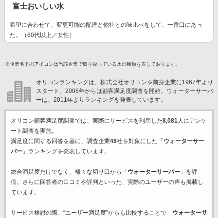
富士おいしい水
希望に合わせて、変更可能の配達と他社との味比べをして、一番口にあっ
た。（60代以上／女性）
※企業名下のアイコンは当該企業で取り扱っている水の種類を表しております。
オリコンランキングは、株式会社オリコンを前身企業に1967年より
スタート。2006年からは顧客満足度調査を開始。ウォーターサーバ
ーは、2011年よりランキングを発表しています。
オリコン顧客満足度調査では、実際にサービスを利用した
8,081
人にアンケ
ート調査を実施。
満足度に関する回答を基に、調査企業
48
社を対象にした「
ウォーターサー
バー
」ランキングを発表しています。
総合満足度だけでなく、様々な切り口から「
ウォーターサーバー
」を評
価。さらに回答者の口コミや評判といった、実際のユーザーの声も掲載し
ています。
サービス検討の際、“ユーザー満足度”からも比較することで「
ウォーターサ