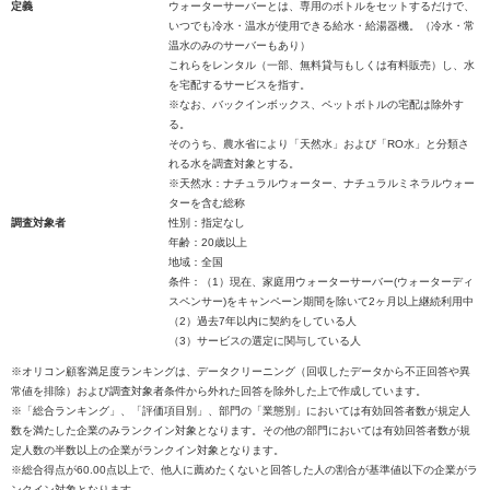
定義
ウォーターサーバーとは、専用のボトルをセットするだけで、
いつでも冷水・温水が使用できる給水・給湯器機。（冷水・常
温水のみのサーバーもあり）
これらをレンタル（一部、無料貸与もしくは有料販売）し、水
を宅配するサービスを指す。
※なお、バックインボックス、ペットボトルの宅配は除外す
る。
そのうち、農水省により「天然水」および「RO水」と分類さ
れる水を調査対象とする。
※天然水：ナチュラルウォーター、ナチュラルミネラルウォー
ターを含む総称
調査対象者
性別：指定なし
年齢：20歳以上
地域：全国
条件：（1）現在、家庭用ウォーターサーバー(ウォーターディ
スペンサー)をキャンペーン期間を除いて2ヶ月以上継続利用中
（2）過去7年以内に契約をしている人
（3）サービスの選定に関与している人
※オリコン顧客満足度ランキングは、データクリーニング（回収したデータから不正回答や異
常値を排除）および調査対象者条件から外れた回答を除外した上で作成しています。
※「総合ランキング」、「評価項目別」、部門の「業態別」においては有効回答者数が規定人
数を満たした企業のみランクイン対象となります。その他の部門においては有効回答者数が規
定人数の半数以上の企業がランクイン対象となります。
※総合得点が60.00点以上で、他人に薦めたくないと回答した人の割合が基準値以下の企業がラ
ンクイン対象となります。