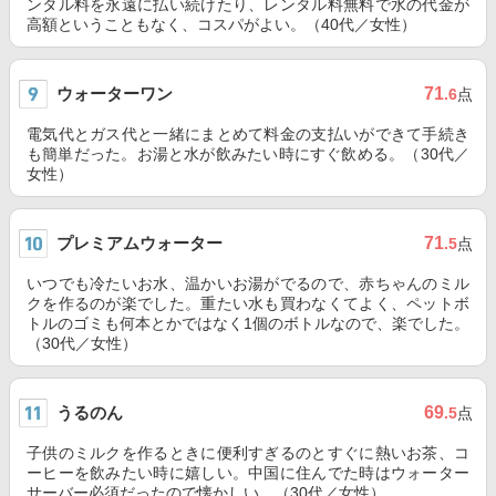
ンタル料を永遠に払い続けたり、レンタル料無料で水の代金が
高額ということもなく、コスパがよい。（40代／女性）
ウォーターワン
71
.6
点
電気代とガス代と一緒にまとめて料金の支払いができて手続き
も簡単だった。お湯と水が飲みたい時にすぐ飲める。（30代／
女性）
プレミアムウォーター
71
.5
点
いつでも冷たいお水、温かいお湯がでるので、赤ちゃんのミル
クを作るのが楽でした。重たい水も買わなくてよく、ペットボ
トルのゴミも何本とかではなく1個のボトルなので、楽でした。
（30代／女性）
うるのん
69
.5
点
子供のミルクを作るときに便利すぎるのとすぐに熱いお茶、コ
ーヒーを飲みたい時に嬉しい。中国に住んでた時はウォーター
サーバー必須だったので懐かしい。（30代／女性）