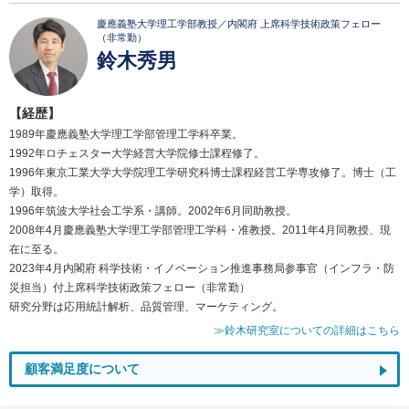
慶應義塾大学理工学部教授／内閣府 上席科学技術政策フェロー
（非常勤）
鈴木秀男
【経歴】
1989年慶應義塾大学理工学部管理工学科卒業。
1992年ロチェスター大学経営大学院修士課程修了。
1996年東京工業大学大学院理工学研究科博士課程経営工学専攻修了。博士（工
学）取得。
1996年筑波大学社会工学系・講師。2002年6月同助教授。
2008年4月慶應義塾大学理工学部管理工学科・准教授。2011年4月同教授、現
在に至る。
2023年4月内閣府 科学技術・イノベーション推進事務局参事官（インフラ・防
災担当）付上席科学技術政策フェロー（非常勤）
研究分野は応用統計解析、品質管理、マーケティング。
≫鈴木研究室についての詳細はこちら
顧客満足度について