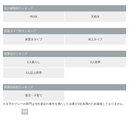
水の種類別ランキング
RO水
天然水
形状タイプ別ランキング
床置きタイプ
卓上タイプ
世帯別ランキング
1人暮らし
2人世帯
3人以上世帯
利用目的別ランキング
育児・子育て
※文字がグレーの部門は当社規定の条件を満たした企業が2社未満のため発表しておりません。
PR