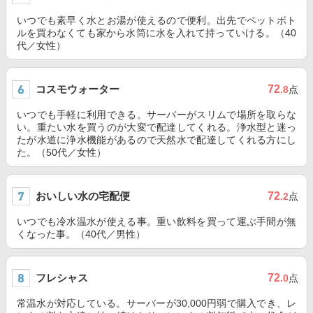
いつでも素早く水とお湯が使えるので便利。出先でペットボト
ルを買わなくても家から水筒に水を入れて持っていける。（40
代／女性）
コスモウォーター
72
.8
点
いつでも手軽に利用できる。サーバーがスリムで場所を取らな
い。重たい水を買うのが大変で配達してくれる。浄水型と迷っ
たが水道に浄水機能があるので天然水で配達してくれる方にし
た。（50代／女性）
おいしい水の宅配便
72
.2
点
いつでも冷水温水が使える事。重い飲料を買って運ぶ手間が無
くなった事。（40代／男性）
フレシャス
72
.0
点
常温水が対応している。サーバーが30,000円弱で購入でき、レ