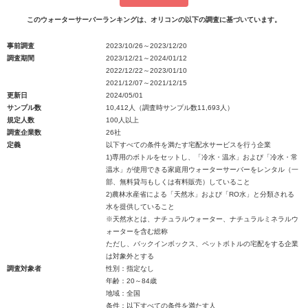
このウォーターサーバーランキングは、オリコンの以下の調査に基づいています。
事前調査
2023/10/26～2023/12/20
調査期間
2023/12/21～2024/01/12
2022/12/22～2023/01/10
2021/12/07～2021/12/15
更新日
2024/05/01
サンプル数
10,412人（調査時サンプル数11,693人）
規定人数
100人以上
調査企業数
26社
定義
以下すべての条件を満たす宅配水サービスを行う企業
1)専用のボトルをセットし、「冷水・温水」および「冷水・常
温水」が使用できる家庭用ウォーターサーバーをレンタル（一
部、無料貸与もしくは有料販売）していること
2)農林水産省による「天然水」および「RO水」と分類される
水を提供していること
※天然水とは、ナチュラルウォーター、ナチュラルミネラルウ
ォーターを含む総称
ただし、バックインボックス、ペットボトルの宅配をする企業
は対象外とする
調査対象者
性別：指定なし
年齢：20～84歳
地域：全国
条件：以下すべての条件を満たす人