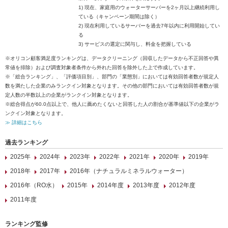
1) 現在、家庭用のウォーターサーバーを2ヶ月以上継続利用し
ている（キャンペーン期間は除く）
2) 現在利用しているサーバーを過去7年以内に利用開始してい
る
3) サービスの選定に関与し、料金を把握している
※オリコン顧客満足度ランキングは、データクリーニング（回収したデータから不正回答や異
常値を排除）および調査対象者条件から外れた回答を除外した上で作成しています。
※「総合ランキング」、「評価項目別」、部門の「業態別」においては有効回答者数が規定人
数を満たした企業のみランクイン対象となります。その他の部門においては有効回答者数が規
定人数の半数以上の企業がランクイン対象となります。
※総合得点が60.0点以上で、他人に薦めたくないと回答した人の割合が基準値以下の企業がラ
ンクイン対象となります。
≫ 詳細はこちら
過去ランキング
2025年
2024年
2023年
2022年
2021年
2020年
2019年
2018年
2017年
2016年（ナチュラルミネラルウォーター）
2016年（RO水）
2015年
2014年度
2013年度
2012年度
2011年度
ランキング監修