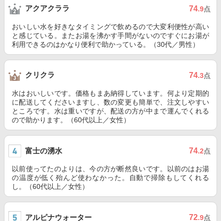
アクアクララ
74
.9
点
おいしい水を好きなタイミングで飲めるので大変利便性が高い
と感じている。またお湯を沸かす手間がないのですぐにお湯が
利用できるのはかなり便利で助かっている。（30代／男性）
クリクラ
74
.3
点
水はおいしいです。価格もまあ納得しています。何より定期的
に配送してくださいますし、数の変更も簡単で、注文しやすい
ところです。水は重いですが、配送の方が中まで運んでくれる
ので助かります。（60代以上／女性）
富士の湧水
74
.2
点
以前使ってたのよりは、今の方が断然良いです。以前のはお湯
の温度が低く殆んど使わなかった。自動で掃除もしてくれる
し。（60代以上／女性）
アルピナウォーター
72
.9
点