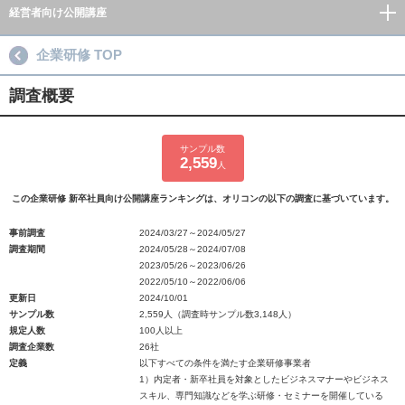
経営者向け公開講座
企業研修 TOP
調査概要
サンプル数
2,559
人
この企業研修 新卒社員向け公開講座ランキングは、オリコンの以下の調査に基づいています。
事前調査
2024/03/27～2024/05/27
調査期間
2024/05/28～2024/07/08
2023/05/26～2023/06/26
2022/05/10～2022/06/06
更新日
2024/10/01
サンプル数
2,559人（調査時サンプル数3,148人）
規定人数
100人以上
調査企業数
26社
定義
以下すべての条件を満たす企業研修事業者
1）内定者・新卒社員を対象としたビジネスマナーやビジネス
スキル、専門知識などを学ぶ研修・セミナーを開催している