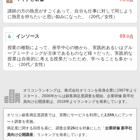
講師の方の熱意がすごくあって、自分も仕事に対して同じよう
に熱意を持ちたいと思い励みになった。（20代／女性）
インソース
69
.0
点
授業の種類によって、座学中心の物から、実践的あるいはグル
ープミーティングが主体であるものなど様々だった。実践的な
授業は自発的に考える授業だったため、学べることも多かっ
た。（20代／女性）
オリコンランキングは、株式会社オリコンを前身企業に1967年より
スタート。2006年からは顧客満足度調査を開始。企業研修 新卒社
員向け公開講座は、2018年よりランキングを発表しています。
オリコン顧客満足度調査では、実際にサービスを利用した
2,559
人にアンケ
ート調査を実施。
満足度に関する回答を基に、調査企業
26
社を対象にした「
企業研修 新卒社
員向け公開講座
」ランキングを発表しています。