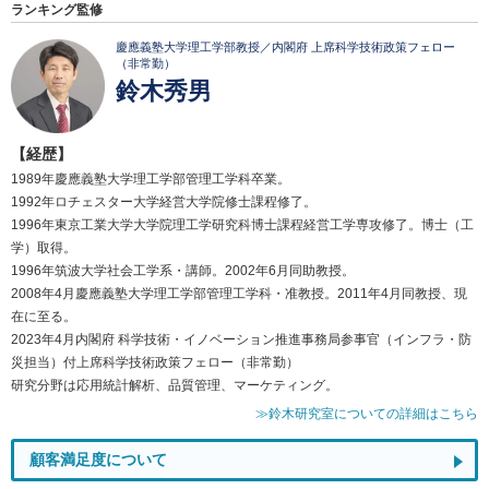
ランキング監修
慶應義塾大学理工学部教授／内閣府 上席科学技術政策フェロー
（非常勤）
鈴木秀男
【経歴】
1989年慶應義塾大学理工学部管理工学科卒業。
1992年ロチェスター大学経営大学院修士課程修了。
1996年東京工業大学大学院理工学研究科博士課程経営工学専攻修了。博士（工
学）取得。
1996年筑波大学社会工学系・講師。2002年6月同助教授。
2008年4月慶應義塾大学理工学部管理工学科・准教授。2011年4月同教授、現
在に至る。
2023年4月内閣府 科学技術・イノベーション推進事務局参事官（インフラ・防
災担当）付上席科学技術政策フェロー（非常勤）
研究分野は応用統計解析、品質管理、マーケティング。
≫鈴木研究室についての詳細はこちら
顧客満足度について