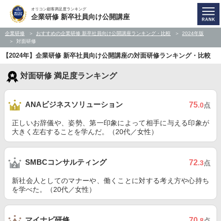
オリコン顧客満足度ランキング
企業研修 新卒社員向け公開講座
企業研修
おすすめの企業研修 新卒社員向け公開講座ランキング・比較
2024年版
対面研修
【2024年】企業研修 新卒社員向け公開講座の対面研修ランキング・比較
対面研修 満足度ランキング
ANAビジネスソリューション
75
.0
点
正しいお辞儀や、姿勢、第一印象によって相手に与える印象が
大きく左右することを学んだ。（20代／女性）
SMBCコンサルティング
72
.3
点
新社会人としてのマナーや、働くことに対する考え方や心持ち
を学べた。（20代／女性）
マイナビ研修
70
.8
点