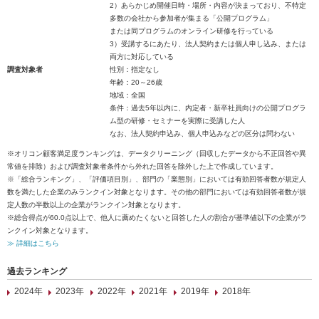
2）あらかじめ開催日時・場所・内容が決まっており、不特定
多数の会社から参加者が集まる「公開プログラム」
または同プログラムのオンライン研修を行っている
3）受講するにあたり、法人契約または個人申し込み、または
両方に対応している
調査対象者
性別：指定なし
年齢：20～26歳
地域：全国
条件：過去5年以内に、内定者・新卒社員向けの公開プログラ
ム型の研修・セミナーを実際に受講した人
なお、法人契約申込み、個人申込みなどの区分は問わない
※オリコン顧客満足度ランキングは、データクリーニング（回収したデータから不正回答や異
常値を排除）および調査対象者条件から外れた回答を除外した上で作成しています。
※「総合ランキング」、「評価項目別」、部門の「業態別」においては有効回答者数が規定人
数を満たした企業のみランクイン対象となります。その他の部門においては有効回答者数が規
定人数の半数以上の企業がランクイン対象となります。
※総合得点が60.0点以上で、他人に薦めたくないと回答した人の割合が基準値以下の企業がラ
ンクイン対象となります。
≫ 詳細はこちら
過去ランキング
2024年
2023年
2022年
2021年
2019年
2018年