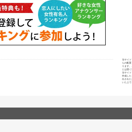
当サイト
らの配置
ります。
とは固く
当サイト
作成した
出された
いた上で