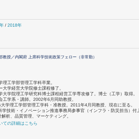
9年
/
2018年
部教授／内閣府 上席科学技術政策フェロー（非常勤）
大学理工学部管理工学科卒業。
ター大学経営大学院修士課程修了。
大学大学院理工学研究科博士課程経営工学専攻修了。博士（工学）取得。
社会工学系・講師。2002年6月同助教授。
義塾大学理工学部管理工学科・准教授。2011年4月同教授、現在に至る。
府 科学技術・イノベーション推進事務局参事官（インフラ・防災担当）
計解析、品質管理、マーケティング。
いての詳細はこちら