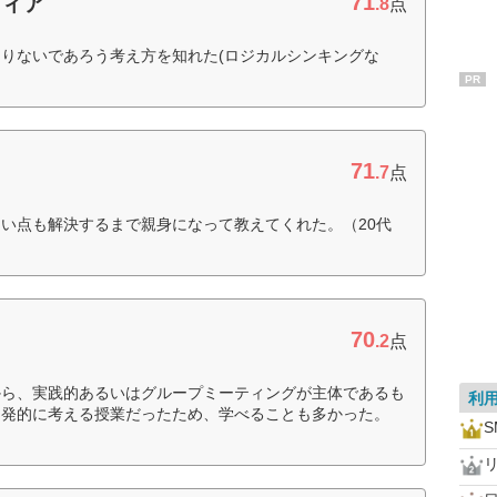
71
ディア
.8
点
りないであろう考え方を知れた(ロジカルシンキングな
PR
71
.7
点
い点も解決するまで親身になって教えてくれた。（20代
70
.2
点
から、実践的あるいはグループミーティングが主体であるも
利
自発的に考える授業だったため、学べることも多かった。