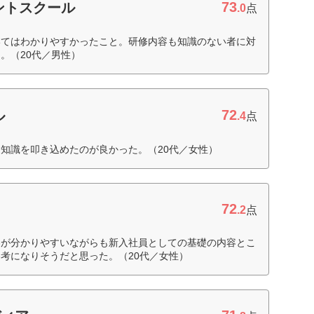
73
ントスクール
.0
点
いてはわかりやすかったこと。研修内容も知識のない者に対
。（20代／男性）
72
ル
.4
点
知識を叩き込めたのが良かった。（20代／女性）
72
.2
点
容が分かりやすいながらも新入社員としての基礎の内容とこ
考になりそうだと思った。（20代／女性）