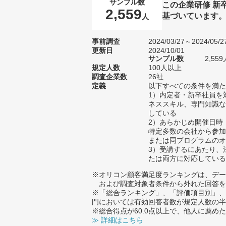
サンプル数
この企業研修 新
2,559
基づいています
人
事前調査
2024/03/27～2024/05/2
更新日
2024/10/01
サンプル数
2,5
規定人数
100人以上
調査企業数
26社
定義
以下すべての条件を満た
1）内定者・新卒社員を
ネススキル、専門知識な
している
2）あらかじめ開催日時
特定多数の会社から参加
または同プログラムのオ
3）受講するにあたり、
たは両方に対応している
※オリコン顧客満足度ランキングは、デー
および調査対象者条件から外れた回答を
※「総合ランキング」、「評価項目別」、
門においては有効回答者数が規定人数の半
※総合得点が60.0点以上で、他人に薦
≫ 詳細はこちら