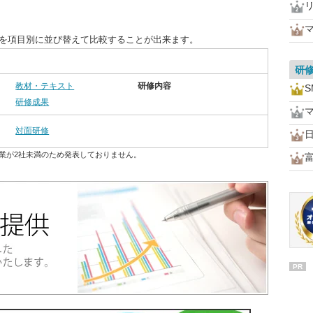
度を項目別に並び替えて比較することが出来ます。
研
教材・テキスト
研修内容
研修成果
対面研修
業が2社未満のため発表しておりません。
PR