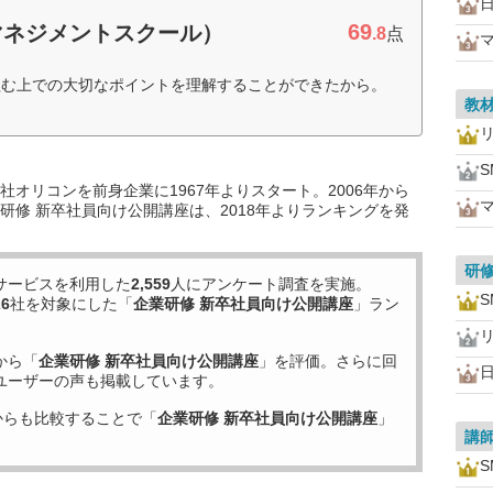
69
マネジメントスクール）
.8
点
組む上での大切なポイントを理解することができたから。
教
オリコンを前身企業に1967年よりスタート。2006年から
研修 新卒社員向け公開講座は、2018年よりランキングを発
研
サービスを利用した
2,559
人にアンケート調査を実施。
26
社を対象にした「
企業研修 新卒社員向け公開講座
」ラン
から「
企業研修 新卒社員向け公開講座
」を評価。さらに回
ユーザーの声も掲載しています。
からも比較することで「
企業研修 新卒社員向け公開講座
」
講