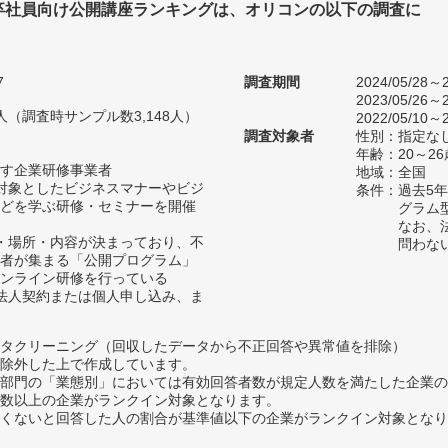
卒社員向け公開講座ランキングは、オリコンの以下の調査に
。
7
調査期間
2024/05/28～2
2023/05/26～2
59人（調査時サンプル数3,148人）
2022/05/10～2
調査対象者
性別：指定な
年齢：20～26
す企業研修事業者
地域：全国
対象としたビジネスマナーやビジ
条件：過去5
どを学ぶ研修・セミナーを開催
グラム
なお、
・場所・内容が決まっており、不
問わな
者が集まる「公開プログラム」
ンライン研修を行っている
法人契約または個人申し込み、ま
タクリーニング（回収したデータから不正回答や異常値を排除）
除外した上で作成しています。
部門の「業態別」においては有効回答者数が規定人数を満たした企業の
数以上の企業がランクイン対象となります。
めたくないと回答した人の割合が基準値以下の企業がランクイン対象とな