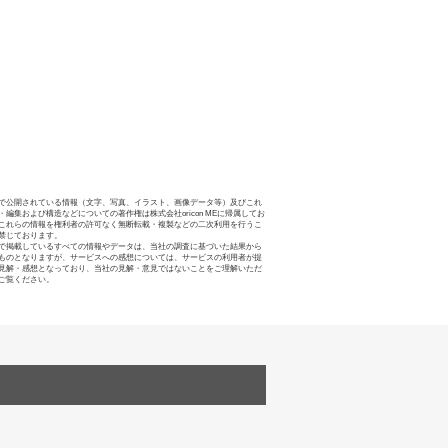
で公開されている情報（文字、写真、イラスト、画像データ等）及びこれ
・編集および構造などについての著作権は株式会社oricon MEに帰属してお
これらの情報を権利者の許可なく無断転載・複製などの二次利用を行うこ
禁じております。
で掲載しているすべての情報やデータは、当社の調査に基づいた結果から
ものとなりますが、サービスへの感想については、サービスの利用者が提
見解・感想となっており、当社の見解・意見ではないことをご理解いただ
ご覧ください。