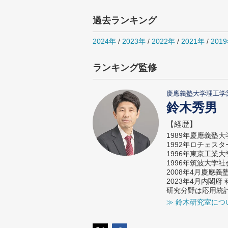
過去ランキング
2024年
/
2023年
/
2022年
/
2021年
/
201
ランキング監修
慶應義塾大学理工学
鈴木秀男
【経歴】
1989年慶應義塾
1992年ロチェス
1996年東京工業
1996年筑波大学
2008年4月慶應
2023年4月内閣
研究分野は応用統
≫ 鈴木研究室につ