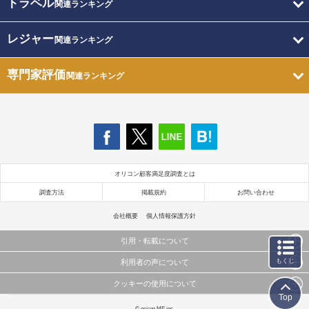
トラベル
関連ランキング
レジャー
関連ランキング
専門家評価
関連ランキング
オリコン顧客満足度調査とは
調査方法
掲載規約
お問い合わせ
会社概要
個人情報保護方針
引用・転載について
もくじ
利用者の声について
当サイトで公開されている情報（文字、写真、イラスト、画像データ等）及びこれらの配置・
編集および構造などについての著作権は株式会社oricon MEに帰属しております。
クッキーの使用について
当サイトに掲載している内容はすべてサービスの利用者が提出された見解・感想です。
これらの情報を権利者の許可なく無断転載・複製などの二次利用を行うことは固く禁じており
Top
弊社が内容について正確性を含め一切保証するものではありません。
ます。
このサイトでは Cookie を使用して、ユーザーに合わせたコンテンツや広告の表示、ソーシャル
© oricon ME inc.