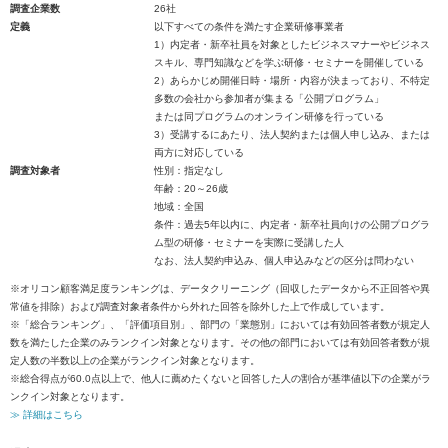
調査企業数
26社
定義
以下すべての条件を満たす企業研修事業者
1）内定者・新卒社員を対象としたビジネスマナーやビジネス
スキル、専門知識などを学ぶ研修・セミナーを開催している
2）あらかじめ開催日時・場所・内容が決まっており、不特定
多数の会社から参加者が集まる「公開プログラム」
または同プログラムのオンライン研修を行っている
3）受講するにあたり、法人契約または個人申し込み、または
両方に対応している
調査対象者
性別：指定なし
年齢：20～26歳
地域：全国
条件：過去5年以内に、内定者・新卒社員向けの公開プログラ
ム型の研修・セミナーを実際に受講した人
なお、法人契約申込み、個人申込みなどの区分は問わない
※オリコン顧客満足度ランキングは、データクリーニング（回収したデータから不正回答や異
常値を排除）および調査対象者条件から外れた回答を除外した上で作成しています。
※「総合ランキング」、「評価項目別」、部門の「業態別」においては有効回答者数が規定人
数を満たした企業のみランクイン対象となります。その他の部門においては有効回答者数が規
定人数の半数以上の企業がランクイン対象となります。
※総合得点が60.0点以上で、他人に薦めたくないと回答した人の割合が基準値以下の企業がラ
ンクイン対象となります。
≫ 詳細はこちら