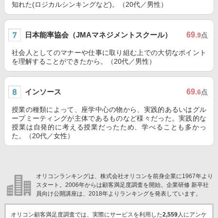
知れた(ロジカルシンキングなど)。（20代／男性）
日本能率協会（JMAマネジメントスクール）
69
.9
点
社会人としてのマナーや仕事に取り組む上での大切なポイント
を理解することができたから。（20代／男性）
インソース
69
.6
点
授業の種類によって、座学中心の物から、実践的あるいはグル
ープミーティングが主体であるものなど様々だった。実践的な
授業は自発的に考える授業だったため、学べることも多かっ
た。（20代／女性）
オリコンランキングは、株式会社オリコンを前身企業に1967年より
スタート。2006年からは顧客満足度調査を開始。企業研修 新卒社
員向け公開講座は、2018年よりランキングを発表しています。
オリコン顧客満足度調査では、実際にサービスを利用した
2,559
人にアンケ