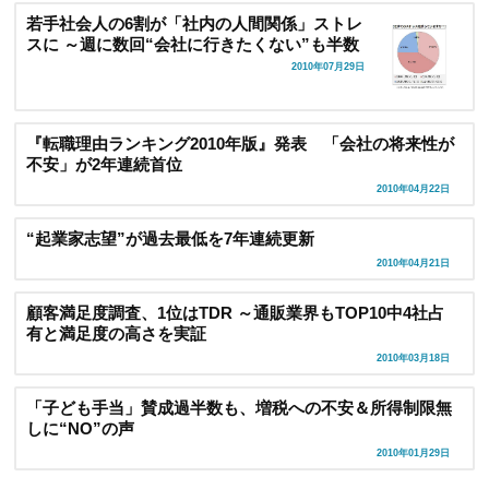
若手社会人の6割が「社内の人間関係」ストレ
スに ～週に数回“会社に行きたくない”も半数
2010年07月29日
『転職理由ランキング2010年版』発表 「会社の将来性が
不安」が2年連続首位
2010年04月22日
“起業家志望”が過去最低を7年連続更新
2010年04月21日
顧客満足度調査、1位はTDR ～通販業界もTOP10中4社占
有と満足度の高さを実証
2010年03月18日
「子ども手当」賛成過半数も、増税への不安＆所得制限無
しに“NO”の声
2010年01月29日