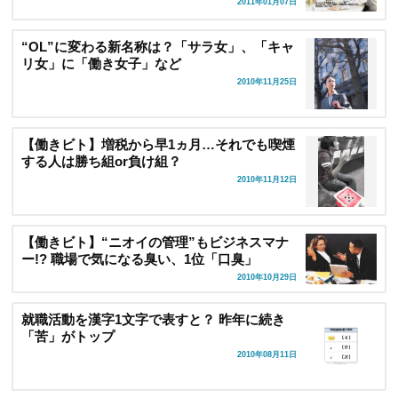
2011年01月07日
“OL”に変わる新名称は？「サラ女」、「キャ
リ女」に「働き女子」など
2010年11月25日
【働きビト】増税から早1ヵ月…それでも喫煙
する人は勝ち組or負け組？
2010年11月12日
【働きビト】“ニオイの管理”もビジネスマナ
ー!? 職場で気になる臭い、1位「口臭」
2010年10月29日
就職活動を漢字1文字で表すと？ 昨年に続き
「苦」がトップ
2010年08月11日