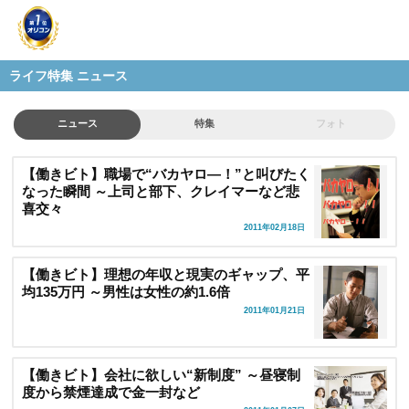
ライフ特集 ニュース
ニュース
特集
フォト
【働きビト】職場で“バカヤロ―！”と叫びたく
なった瞬間 ～上司と部下、クレイマーなど悲
喜交々
2011年02月18日
【働きビト】理想の年収と現実のギャップ、平
均135万円 ～男性は女性の約1.6倍
2011年01月21日
【働きビト】会社に欲しい“新制度” ～昼寝制
度から禁煙達成で金一封など