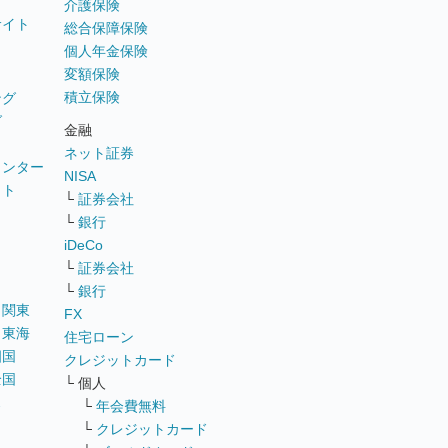
介護保険
サイト
総合保障保険
個人年金保険
変額保険
積立保険
ング
グ
金融
ネット証券
ウンター
NISA
イト
└
証券会社
リ
└
銀行
iDeCo
└
証券会社
└
銀行
｜
関東
FX
｜
東海
住宅ローン
四国
クレジットカード
全国
└ 個人
ス
└
年会費無料
└
クレジットカード