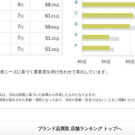
B
4
68
位
.70
点
C
7
61
位
.01
点
D
7
59
位
.64
点
E
7
51
位
.15
点
F
7
51
位
.39
点
40点
50点
60点
者ニーズに基づく重要度を掛け合わせて算出しています。
タは、当社の調査に基づいた結果から作成したものとなりますが、
用者が提出された見解・感想となっており、当社の見解・意見ではないことをご理解いただ
ブランド品買取 店舗ランキング トップへ