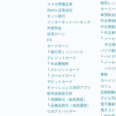
格安レン
スマホ専業証券
カーリー
iDeCo 証券会社
車買取会
ネット銀行
中古車情
インターネットバンキング
中古車販
外貨預金
└
中古車
住宅ローン
└
メーカ
FX
中古車
カードローン
バイク販
└
銀行系
｜
ノンバンク
└
バイク
クレジットカード
└
メーカ
└
年会費無料
バイク
└
クレジットカード
車検
└
ゴールドカード
カーメン
デビットカード
カフェ
キャッシュレス決済アプリ
定額制動
暗号資産取引所
子ども写
└
現物取引（仮想通貨）
電子書籍
└
証拠金取引（仮想通貨）
電子コミ
ロボアドバイザー