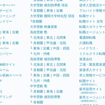
ーサーバー
大学受験 個別指導塾 現役
逆求人型就活サ
サービス
└
首都圏
｜
東海
｜
近畿
アルバイト情報
リーニング
大学受験 難関大学特化型 現役
転職サイト
ンドリー
└
首都圏
転職サイト 女性
大学受験 映像授業
転職スカウトサ
｜
東海
｜
近畿
高校受験 塾
転職エージェン
ット
└
北海道
｜
東北
｜
北関東
看護師転職
｜
東海
｜
近畿
└
首都圏
｜
甲信越・北陸
介護転職
ーパー
└
東海
｜
近畿
｜
中国・四国
ハイクラス・
リバリー
└
九州・沖縄
ミドルクラス転
高校受験 個別指導塾
派遣会社
納税サイト
└
北海道
｜
東北
｜
北関東
工場・製造業派
ルーム
└
首都圏
｜
甲信越・北陸
派遣求人サイト
ル収納スペース
└
東海
｜
近畿
｜
中国・四国
求人情報サービ
ナ
└
九州・沖縄
転職サイト
（採用担当向け）
中学受験 塾
新卒採用サイト
社
└
首都圏
｜
東海
｜
近畿
（採用担当向け）
アリング
中学受験 個別指導塾
新卒エージェン
（採用担当向け）
ー
└
首都圏