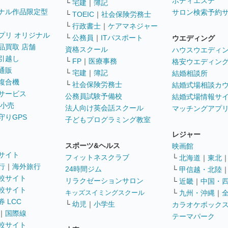
ボディエステ
└
宅建
｜
簿記
ナル作品限定型
サロン検索予約
└
TOEIC
｜
社会保険労務士
└
行政書士
｜
ケアマネジャー
プリ オリジナル
└
公務員
｜
ITパスポート
ウエディング
品買取 店舗
資格スクール
ハウスウエディ
引越し
└
FP
｜
医療事務
格安ウエディン
通販
└
宅建
｜
簿記
結婚相談所
複合機
└
社会保険労務士
結婚式場相談カ
サービス
公務員試験予備校
結婚式場情報サ
 小売
法人向け英会話スクール
マッチングアプ
守りGPS
子どもプログラミング教室
レジャー
スポーツ&ヘルス
映画館
サイト
フィットネスクラブ
└
北海道
｜
東北
行
｜
海外旅行
24時間ジム
└
甲信越・北陸
較サイト
リラクゼーションサロン
└
近畿
｜
中国・
較サイト
キッズスイミングスクール
└
九州・沖縄
｜
 LCC
└
幼児
｜
小学生
カラオケボック
｜
国際線
テーマパーク
較サイト