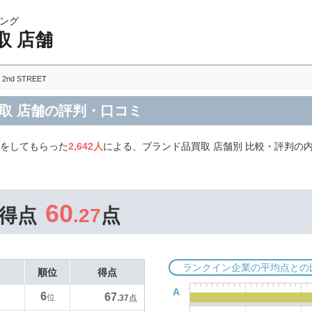
ング
取 店舗
2nd STREET
品買取 店舗の評判・口コミ
取をしてもらった
2,642人
による、ブランド品買取 店舗別 比較・評判の内、
60
得点
.27
点
ランクイン企業の平均点との
順位
得点
A
6
67
位
.37
点