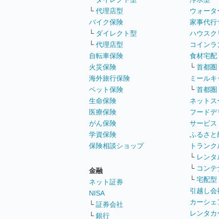
└
代理店型
ウォータ
バイク保険
家事代行
└
ダイレクト型
ハウスク
└
代理店型
コインラ
自転車保険
食材宅配
火災保険
└
首都圏
海外旅行保険
ミールキ
ペット保険
└
首都圏
生命保険
ネットス
医療保険
フードデ
がん保険
サービス
学資保険
ふるさと
保険相談ショップ
トランク
└
レンタ
└
コンテ
金融
└
宅配型
ネット証券
引越し会
NISA
カーシェ
└
証券会社
レンタカ
└
銀行