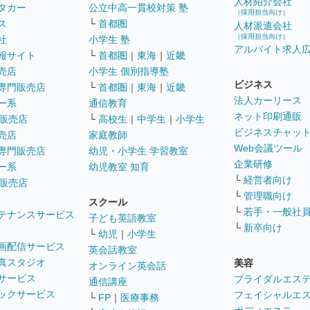
人材紹介会社
タカー
公立中高一貫校対策 塾
（採用担当向け）
ス
└
首都圏
人材派遣会社
（採用担当向け）
社
小学生 塾
アルバイト求人
報サイト
└
首都圏
｜
東海
｜
近畿
売店
小学生 個別指導塾
ビジネス
専門販売店
└
首都圏
｜
東海
｜
近畿
法人カーリース
ー系
通信教育
ネット印刷通販
販売店
└
高校生
｜
中学生
｜
小学生
ビジネスチャッ
売店
家庭教師
Web会議ツール
専門販売店
幼児・小学生 学習教室
企業研修
ー系
幼児教室 知育
└
経営者向け
販売店
└
管理職向け
スクール
└
若手・一般社
テナンスサービス
子ども英語教室
└
新卒向け
└
幼児
｜
小学生
画配信サービス
英会話教室
真スタジオ
美容
オンライン英会話
サービス
ブライダルエス
通信講座
ックサービス
フェイシャルエ
└
FP
｜
医療事務