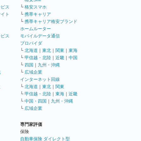
ービス
└
格安スマホ
サイト
└
携帯キャリア
└
携帯キャリア格安ブランド
ホームルーター
ービス
モバイルデータ通信
ト
プロバイダ
└
北海道
｜
東北
｜
関東
｜
東海
└
甲信越・北陸
｜
近畿
｜
中国
└
四国
｜
九州・沖縄
職
└
広域企業
インターネット回線
遣
└
北海道
｜
東北
｜
関東
└
甲信越・北陸
｜
東海
｜
近畿
ス
└
中国・四国
｜
九州・沖縄
└
広域企業
専門家評価
ト
保険
自動車保険 ダイレクト型