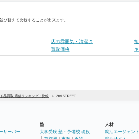
に並び替えて比較することが出来ます。
グ
さ
店の雰囲気・清潔さ
担
買取価格
キ
ド品買取 店舗ランキング・比較
2nd STREET
塾
人材
ーサーバー
大学受験 塾・予備校 現役
就活エージェン
└
首都圏
｜
東海
｜
近畿
就活サイト