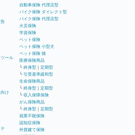
自動車保険 代理店型
バイク保険 ダイレクト型
バイク保険 代理店型
広告
火災保険
学資保険
ペット保険
ペット保険 小型犬
ペット保険 猫
トツール
医療保険商品
└
終身型
｜
定期型
└
引受基準緩和型
生命保険商品
└
終身型
｜
定期型
員向け
└
収入保障保険
がん保険商品
└
終身型
｜
定期型
就業不能保険
テ
認知症保険
ステ
外貨建て保険