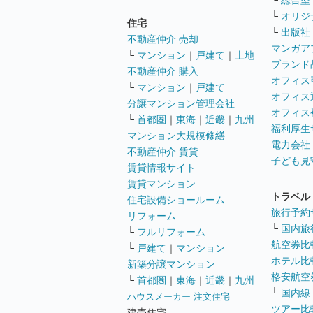
└
総合型
└
オリジ
住宅
└
出版社
不動産仲介 売却
マンガア
└
マンション
｜
戸建て
｜
土地
ブランド
不動産仲介 購入
オフィス
└
マンション
｜
戸建て
オフィス
分譲マンション管理会社
オフィス
└
首都圏
｜
東海
｜
近畿
｜
九州
福利厚生
マンション大規模修繕
電力会社
不動産仲介 賃貸
子ども見
賃貸情報サイト
賃貸マンション
トラベル
住宅設備ショールーム
旅行予約
リフォーム
└
国内旅
└
フルリフォーム
航空券比
└
戸建て
｜
マンション
ホテル比
新築分譲マンション
格安航空券
└
首都圏
｜
東海
｜
近畿
｜
九州
└
国内線
ハウスメーカー 注文住宅
ツアー比
建売住宅