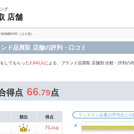
ング
取 店舗
KOMEHYO（コメ兵）
ブランド品買取 店舗の評判・口コミ
取をしてもらった
2,642人
による、ブランド品買取 店舗別 比較・評判の内
66
合得点
.79
点
ランクイン企業の平均点との
順位
得点
A
71
.43
点