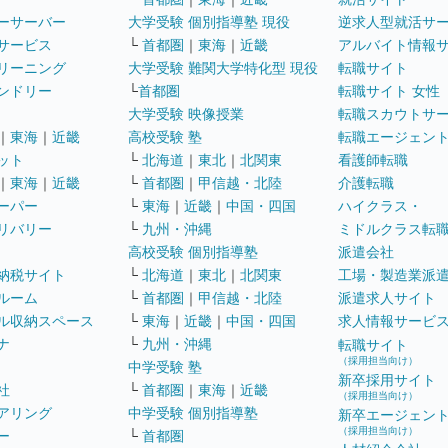
ーサーバー
大学受験 個別指導塾 現役
逆求人型就活サ
サービス
└
首都圏
｜
東海
｜
近畿
アルバイト情報
リーニング
大学受験 難関大学特化型 現役
転職サイト
ンドリー
└
首都圏
転職サイト 女性
大学受験 映像授業
転職スカウトサ
｜
東海
｜
近畿
高校受験 塾
転職エージェン
ット
└
北海道
｜
東北
｜
北関東
看護師転職
｜
東海
｜
近畿
└
首都圏
｜
甲信越・北陸
介護転職
ーパー
└
東海
｜
近畿
｜
中国・四国
ハイクラス・
リバリー
└
九州・沖縄
ミドルクラス転
高校受験 個別指導塾
派遣会社
納税サイト
└
北海道
｜
東北
｜
北関東
工場・製造業派
ルーム
└
首都圏
｜
甲信越・北陸
派遣求人サイト
ル収納スペース
└
東海
｜
近畿
｜
中国・四国
求人情報サービ
ナ
└
九州・沖縄
転職サイト
（採用担当向け）
中学受験 塾
新卒採用サイト
社
└
首都圏
｜
東海
｜
近畿
（採用担当向け）
アリング
中学受験 個別指導塾
新卒エージェン
（採用担当向け）
ー
└
首都圏