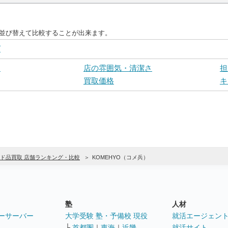
に並び替えて比較することが出来ます。
グ
さ
店の雰囲気・清潔さ
担
買取価格
キ
ド品買取 店舗ランキング・比較
KOMEHYO（コメ兵）
塾
人材
ーサーバー
大学受験 塾・予備校 現役
就活エージェン
└
首都圏
｜
東海
｜
近畿
就活サイト