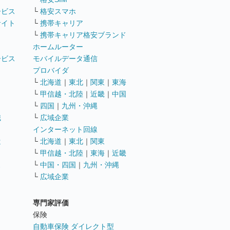
ービス
└
格安スマホ
サイト
└
携帯キャリア
└
携帯キャリア格安ブランド
ホームルーター
ービス
モバイルデータ通信
ト
プロバイダ
└
北海道
｜
東北
｜
関東
｜
東海
└
甲信越・北陸
｜
近畿
｜
中国
└
四国
｜
九州・沖縄
職
└
広域企業
インターネット回線
遣
└
北海道
｜
東北
｜
関東
└
甲信越・北陸
｜
東海
｜
近畿
ス
└
中国・四国
｜
九州・沖縄
└
広域企業
専門家評価
ト
保険
自動車保険 ダイレクト型