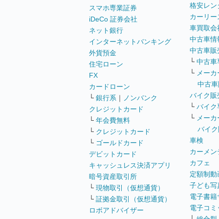
格安レン
スマホ専業証券
カーリー
iDeCo 証券会社
車買取会
ネット銀行
中古車情
インターネットバンキング
中古車販
外貨預金
└
中古車
住宅ローン
└
メーカ
FX
中古車
カードローン
バイク販
└
銀行系
｜
ノンバンク
└
バイク
クレジットカード
└
メーカ
└
年会費無料
バイク
└
クレジットカード
車検
└
ゴールドカード
カーメン
デビットカード
カフェ
キャッシュレス決済アプリ
定額制動
暗号資産取引所
子ども写
└
現物取引（仮想通貨）
電子書籍
└
証拠金取引（仮想通貨）
電子コミ
ロボアドバイザー