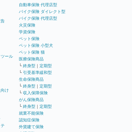
自動車保険 代理店型
バイク保険 ダイレクト型
バイク保険 代理店型
広告
火災保険
学資保険
ペット保険
ペット保険 小型犬
ペット保険 猫
トツール
医療保険商品
└
終身型
｜
定期型
└
引受基準緩和型
生命保険商品
└
終身型
｜
定期型
員向け
└
収入保障保険
がん保険商品
└
終身型
｜
定期型
就業不能保険
テ
認知症保険
ステ
外貨建て保険