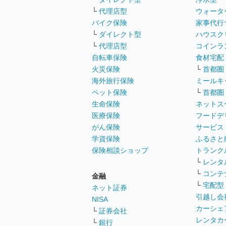
└
代理店型
ウォータ
バイク保険
家事代行
└
ダイレクト型
ハウスク
└
代理店型
コインラ
自転車保険
食材宅配
火災保険
└
首都圏
海外旅行保険
ミールキ
ペット保険
└
首都圏
生命保険
ネットス
医療保険
フードデ
がん保険
サービス
学資保険
ふるさと
保険相談ショップ
トランク
└
レンタ
└
コンテ
金融
└
宅配型
ネット証券
引越し会
NISA
カーシェ
└
証券会社
レンタカ
└
銀行