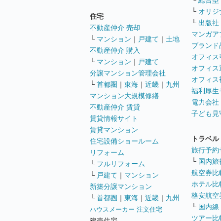
└
総合型
└
オリジ
住宅
└
出版社
不動産仲介 売却
マンガア
└
マンション
｜
戸建て
｜
土地
ブランド
不動産仲介 購入
オフィス
└
マンション
｜
戸建て
オフィス
分譲マンション管理会社
オフィス
└
首都圏
｜
東海
｜
近畿
｜
九州
福利厚生
マンション大規模修繕
電力会社
不動産仲介 賃貸
子ども見
賃貸情報サイト
賃貸マンション
トラベル
住宅設備ショールーム
旅行予約
リフォーム
└
国内旅
└
フルリフォーム
航空券比
└
戸建て
｜
マンション
ホテル比
新築分譲マンション
格安航空券
└
首都圏
｜
東海
｜
近畿
｜
九州
└
国内線
ハウスメーカー 注文住宅
ツアー比
建売住宅