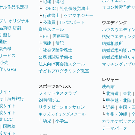
ボディエステ
└
宅建
｜
簿記
ナル作品限定型
サロン検索予約
└
TOEIC
｜
社会保険労務士
└
行政書士
｜
ケアマネジャー
プリ オリジナル
└
公務員
｜
ITパスポート
ウエディング
品買取 店舗
資格スクール
ハウスウエディ
引越し
└
FP
｜
医療事務
格安ウエディン
通販
└
宅建
｜
簿記
結婚相談所
複合機
└
社会保険労務士
結婚式場相談カ
サービス
公務員試験予備校
結婚式場情報サ
 小売
法人向け英会話スクール
マッチングアプ
守りGPS
子どもプログラミング教室
レジャー
スポーツ&ヘルス
映画館
サイト
フィットネスクラブ
└
北海道
｜
東北
行
｜
海外旅行
24時間ジム
└
甲信越・北陸
較サイト
リラクゼーションサロン
└
近畿
｜
中国・
較サイト
キッズスイミングスクール
└
九州・沖縄
｜
 LCC
└
幼児
｜
小学生
カラオケボック
｜
国際線
テーマパーク
較サイト