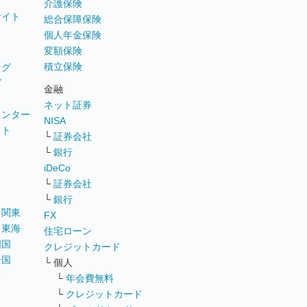
介護保険
サイト
総合保障保険
個人年金保険
変額保険
積立保険
ング
グ
金融
ネット証券
ウンター
NISA
イト
└
証券会社
リ
└
銀行
iDeCo
└
証券会社
└
銀行
｜
関東
FX
｜
東海
住宅ローン
四国
クレジットカード
全国
└ 個人
ス
└
年会費無料
└
クレジットカード