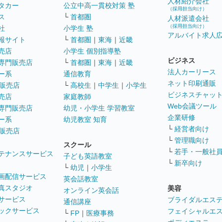
人材紹介会社
タカー
公立中高一貫校対策 塾
（採用担当向け）
ス
└
首都圏
人材派遣会社
（採用担当向け）
社
小学生 塾
アルバイト求人
報サイト
└
首都圏
｜
東海
｜
近畿
売店
小学生 個別指導塾
ビジネス
専門販売店
└
首都圏
｜
東海
｜
近畿
法人カーリース
ー系
通信教育
ネット印刷通販
販売店
└
高校生
｜
中学生
｜
小学生
ビジネスチャッ
売店
家庭教師
Web会議ツール
専門販売店
幼児・小学生 学習教室
企業研修
ー系
幼児教室 知育
└
経営者向け
販売店
└
管理職向け
スクール
└
若手・一般社
テナンスサービス
子ども英語教室
└
新卒向け
└
幼児
｜
小学生
画配信サービス
英会話教室
真スタジオ
美容
オンライン英会話
サービス
ブライダルエス
通信講座
ックサービス
フェイシャルエ
└
FP
｜
医療事務