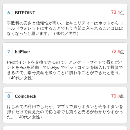
73
BITPOINT
.4
点
手数料の安さと信頼性が高い。セキュリティーはホットからコ
ールドウォレットにすることでもう内部に入られることはほぼ
なくなったと思います。（40代／男性）
72
bitFlyer
.5
点
Pexポイントを交換できるので、アンケートサイトで得たポイ
ントをPexを経由してbitFlyerでビットコインを購入して投資で
きるので、暗号資産を扱うことに慣れることができたと思う。
（40代／女性）
71
Coincheck
.8
点
はじめての利用でしたが、アプリで買うボタンと売るボタンを
押すだけで買えたので初心者でも買うと売るがわかりやすかっ
た。（40代／女性）