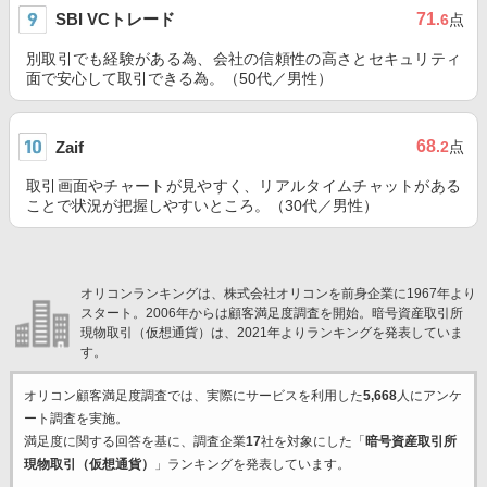
SBI VCトレード
71
.6
点
別取引でも経験がある為、会社の信頼性の高さとセキュリティ
面で安心して取引できる為。（50代／男性）
68
Zaif
.2
点
取引画面やチャートが見やすく、リアルタイムチャットがある
ことで状況が把握しやすいところ。（30代／男性）
オリコンランキングは、株式会社オリコンを前身企業に1967年より
スタート。2006年からは顧客満足度調査を開始。暗号資産取引所
現物取引（仮想通貨）は、2021年よりランキングを発表していま
す。
オリコン顧客満足度調査では、実際にサービスを利用した
5,668
人にアンケ
ート調査を実施。
満足度に関する回答を基に、調査企業
17
社を対象にした「
暗号資産取引所
現物取引（仮想通貨）
」ランキングを発表しています。