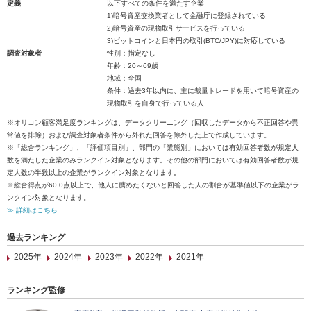
定義
以下すべての条件を満たす企業
1)暗号資産交換業者として金融庁に登録されている
2)暗号資産の現物取引サービスを行っている
3)ビットコインと日本円の取引(BTC/JPY)に対応している
調査対象者
性別：指定なし
年齢：20～69歳
地域：全国
条件：過去3年以内に、主に裁量トレードを用いて暗号資産の
現物取引を自身で行っている人
※オリコン顧客満足度ランキングは、データクリーニング（回収したデータから不正回答や異
常値を排除）および調査対象者条件から外れた回答を除外した上で作成しています。
※「総合ランキング」、「評価項目別」、部門の「業態別」においては有効回答者数が規定人
数を満たした企業のみランクイン対象となります。その他の部門においては有効回答者数が規
定人数の半数以上の企業がランクイン対象となります。
※総合得点が60.0点以上で、他人に薦めたくないと回答した人の割合が基準値以下の企業がラ
ンクイン対象となります。
≫ 詳細はこちら
過去ランキング
2025年
2024年
2023年
2022年
2021年
ランキング監修