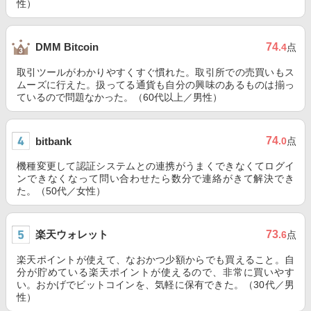
性）
74
DMM Bitcoin
.4
点
取引ツールがわかりやすくすぐ慣れた。取引所での売買いもス
ムーズに行えた。扱ってる通貨も自分の興味のあるものは揃っ
ているので問題なかった。（60代以上／男性）
74
bitbank
.0
点
機種変更して認証システムとの連携がうまくできなくてログイ
ンできなくなって問い合わせたら数分で連絡がきて解決でき
た。（50代／女性）
楽天ウォレット
73
.6
点
楽天ポイントが使えて、なおかつ少額からでも買えること。自
分が貯めている楽天ポイントが使えるので、非常に買いやす
い。おかげでビットコインを、気軽に保有できた。（30代／男
性）