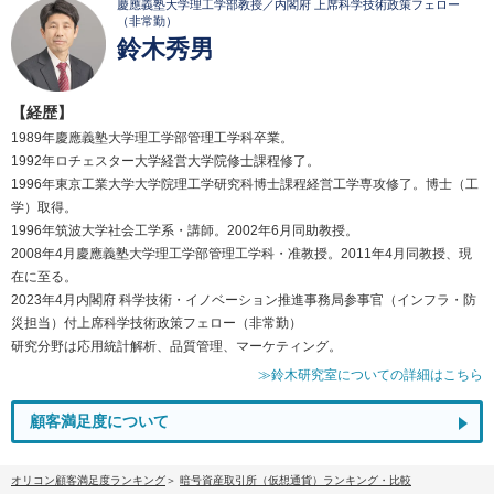
慶應義塾大学理工学部教授／内閣府 上席科学技術政策フェロー
（非常勤）
鈴木秀男
【経歴】
1989年慶應義塾大学理工学部管理工学科卒業。
1992年ロチェスター大学経営大学院修士課程修了。
1996年東京工業大学大学院理工学研究科博士課程経営工学専攻修了。博士（工
学）取得。
1996年筑波大学社会工学系・講師。2002年6月同助教授。
2008年4月慶應義塾大学理工学部管理工学科・准教授。2011年4月同教授、現
在に至る。
2023年4月内閣府 科学技術・イノベーション推進事務局参事官（インフラ・防
災担当）付上席科学技術政策フェロー（非常勤）
研究分野は応用統計解析、品質管理、マーケティング。
≫鈴木研究室についての詳細はこちら
顧客満足度について
オリコン顧客満足度ランキング
暗号資産取引所（仮想通貨）ランキング・比較