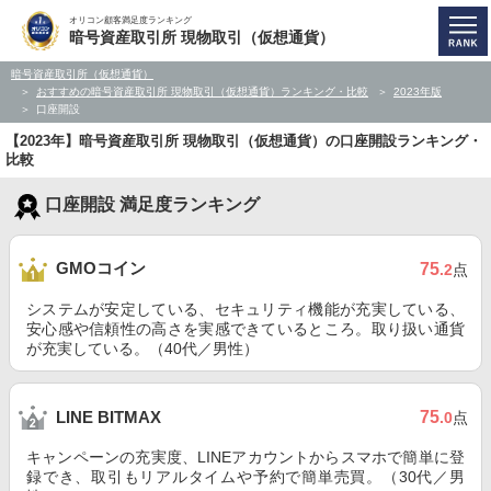
オリコン顧客満足度ランキング
暗号資産取引所 現物取引（仮想通貨）
暗号資産取引所（仮想通貨）
おすすめの暗号資産取引所 現物取引（仮想通貨）ランキング・比較
2023年版
口座開設
【2023年】暗号資産取引所 現物取引（仮想通貨）の口座開設ランキング・
比較
口座開設 満足度ランキング
GMOコイン
75
.2
点
システムが安定している、セキュリティ機能が充実している、
安心感や信頼性の高さを実感できているところ。取り扱い通貨
が充実している。（40代／男性）
75
LINE BITMAX
.0
点
キャンペーンの充実度、LINEアカウントからスマホで簡単に登
録でき、取引もリアルタイムや予約で簡単売買。（30代／男