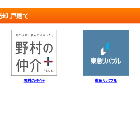
売却 戸建て
野村の仲介+
東急リバブル