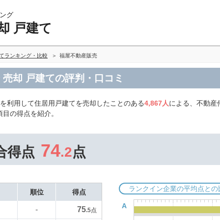
ング
却 戸建て
建てランキング・比較
福屋不動産販売
 売却 戸建ての評判・口コミ
社を利用して住居用戸建てを売却したことのある
4,867人
による、不動産仲
項目の得点を紹介。
74
合得点
.2
点
ランクイン企業の平均点との
順位
得点
A
75
-
.5
点