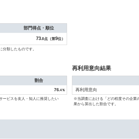
部門得点・順位
73
9
.8点（第
位）
に分類したものです。
再利用意向結果
割合
76
再利用意向
.4％
サービスを友人・知人に推奨したい
※当調査における「どの程度その企業
果から算出した割合です。