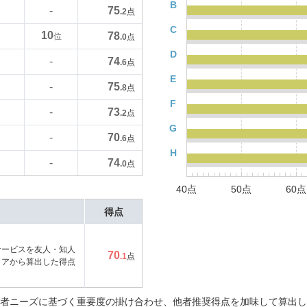
B
75
-
.2
点
C
10
78
位
.0
点
D
74
-
.6
点
E
75
-
.8
点
F
73
-
.2
点
G
70
-
.6
点
H
74
-
.0
点
40点
50点
60点
得点
サービスを友人・知人
70
.1
点
コアから算出した得点
者ニーズに基づく重要度の掛け合わせ、他者推奨得点を加味して算出し