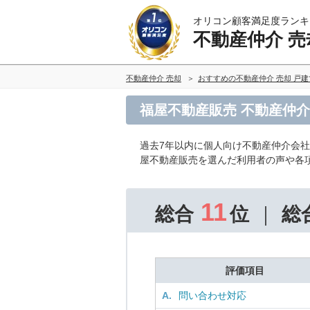
オリコン顧客満足度ランキ
不動産仲介 売
不動産仲介 売却
おすすめの不動産仲介 売却 戸
福屋不動産販売 不動産仲介
過去7年以内に個人向け不動産仲介会
屋不動産販売を選んだ利用者の声や各
11
総合
位
総
評価項目
A.
問い合わせ対応