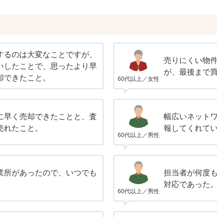
するのは大変なことですが、
売りにくい物
いしたことで、思ったより早
が、最後まで
却できたこと。
60代以上／女性
に早く売却できたことと、査
幅広いネット
売れたこと。
報してくれて
60代以上／男性
業所があったので、いつでも
担当者が何度
対応であった
60代以上／男性