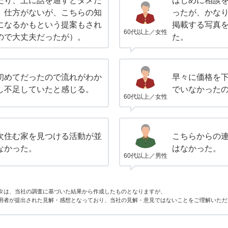
たり、上に話を通すとダメだ
はじめに相談
。仕方がないが、こちらの知
ったが、かな
になるかもという提案もされ
掲載する写真
60代以上／女性
ので大丈夫だったが）。
た。
初めてだったので流れがわか
早々に価格を
し不足していたと感じる。
でいなかった
60代以上／女性
次住む家を見つける活動が並
こちらからの
なかった。
はなかった。
60代以上／男性
タは、当社の調査に基づいた結果から作成したものとなりますが、
用者が提出された見解・感想となっており、当社の見解・意見ではないことをご理解いただ