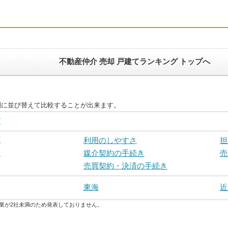
不動産仲介 売却 戸建てランキング トップへ
別に並び替えて比較することが出来ます。
グ
応
利用のしやすさ
担
力
媒介契約の手続き
売
売買契約・決済の手続き
東海
近
業が2社未満のため発表しておりません。