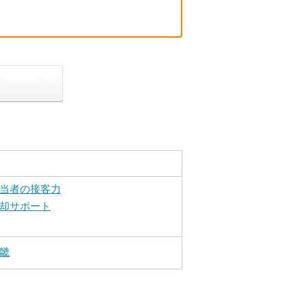
当者の接客力
却サポート
畿