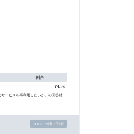
割合
74
.1％
のサービスを再利用したいか」の回答結
18
コメント総数：
件