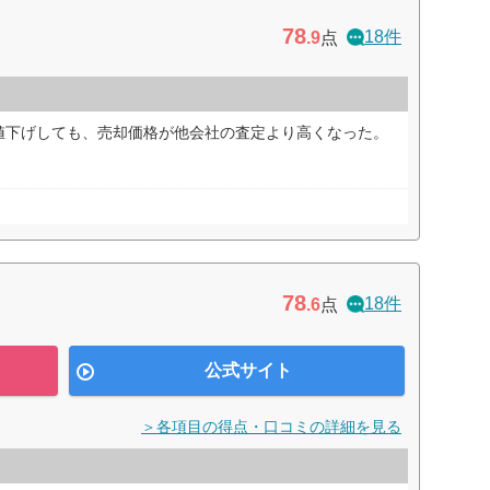
78
18件
.9
点
値下げしても、売却価格が他会社の査定より高くなった。
78
18件
.6
点
公式サイト
＞各項目の得点・口コミの詳細を見る