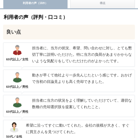
利用者の声（
18
）
得点
件
利用者の声（評判・口コミ）
良い点
担当者に、当方の状況、希望、問い合わせに対し、とても懇
切丁寧に説明いただけた。特に当方の負荷があまりかからな
60代以上／女性
いような気配りをしていただけたのがよかったです。
動きが早くて他社より一歩先んじたという感じです。おかげ
で当初の目論見よりも高く売却できました。
60代以上／男性
担当者に当方の状況をよく理解していただけていて、適切な
数種の売却選択肢を提案してくれたこと。
60代以上／男性
希望に沿ってすぐに動いてくれた。会社の規模が大きく、すぐ
に買主さんを見つけてくれた。
50代／女性