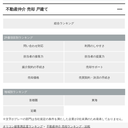
不動産仲介 売却 戸建て
総合ランキング
評価項目別ランキング
問い合わせ対応
利用のしやすさ
担当者の接客力
担当者の提案力
媒介契約の手続き
売却サポート
売却価格
売買契約・決済の手続き
地域別ランキング
首都圏
東海
近畿
※文字がグレーの部門は当社規定の条件を満たした企業が2社未満のため発表しておりません。
オリコン顧客満足度ランキング
不動産仲介 売却ランキング・比較