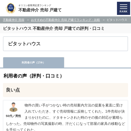
オリコン顧客満足度ランキング
不動産仲介 売却 戸建て
不動産仲介 売却
おすすめの不動産仲介 売却 戸建てランキング・比較
ピタットハウス
ピタットハウス
不動産仲介 売却 戸建ての評判・口コミ
ピタットハウス
利用者の声（
17
）
件
利用者の声（評判・口コミ）
良い点
物件の買い手がつかない時の売却案内方法の提案を素直に受け
入れていただき、すぐ売却情報に反映してくれた。1件売却が決
50代／男性
まりかけたのに、ドタキャンされた時のその後の対応が素晴ら
しかった。売却物件の写真撮影の時、汗だくになって部屋の家具の移動など
を手伝ってくれた。