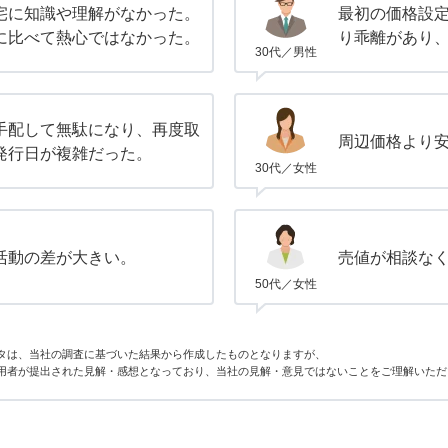
宅に知識や理解がなかった。
最初の価格設
に比べて熱心ではなかった。
り乖離があり
30代／男性
手配して無駄になり、再度取
周辺価格より
発行日が複雑だった。
30代／女性
活動の差が大きい。
売値が相談な
50代／女性
タは、当社の調査に基づいた結果から作成したものとなりますが、
用者が提出された見解・感想となっており、当社の見解・意見ではないことをご理解いただ