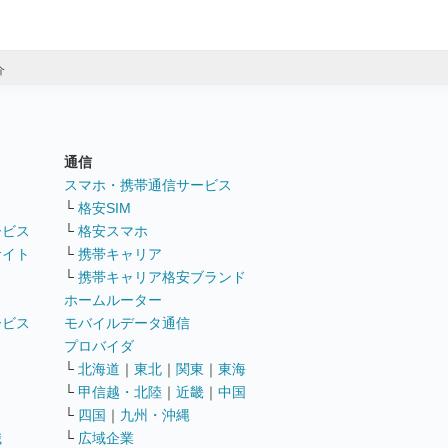
介
通信
ト
スマホ・携帯通信サービス
└
格安SIM
ービス
└
格安スマホ
サイト
└
携帯キャリア
└
携帯キャリア格安ブランド
ホームルーター
ービス
モバイルデータ通信
ト
プロバイダ
└
北海道
｜
東北
｜
関東
｜
東海
└
甲信越・北陸
｜
近畿
｜
中国
└
四国
｜
九州・沖縄
職
└
広域企業