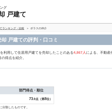
ング
却 戸建て
建てランキング・比較
ポラスの仲介
売却 戸建ての評判・口コミ
社を利用して住居用戸建てを売却したことのある
4,867人
による、不動産仲
目の得点を紹介。
部門得点・順位
73
8
.9点（第
位）
に分類したものです。