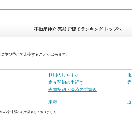
不動産仲介 売却 戸建てランキング トップへ
別に並び替えて比較することが出来ます。
グ
応
利用のしやすさ
担
力
媒介契約の手続き
売
売買契約・決済の手続き
東海
近
業が2社未満のため発表しておりません。