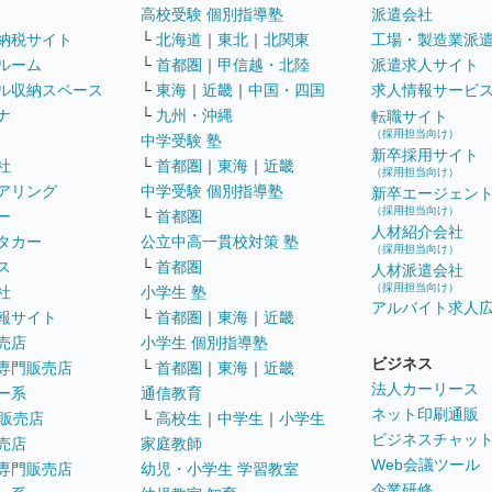
高校受験 個別指導塾
派遣会社
納税サイト
└
北海道
｜
東北
｜
北関東
工場・製造業派
ルーム
└
首都圏
｜
甲信越・北陸
派遣求人サイト
ル収納スペース
└
東海
｜
近畿
｜
中国・四国
求人情報サービ
ナ
└
九州・沖縄
転職サイト
（採用担当向け）
中学受験 塾
新卒採用サイト
社
└
首都圏
｜
東海
｜
近畿
（採用担当向け）
アリング
中学受験 個別指導塾
新卒エージェン
（採用担当向け）
ー
└
首都圏
人材紹介会社
タカー
公立中高一貫校対策 塾
（採用担当向け）
ス
└
首都圏
人材派遣会社
（採用担当向け）
社
小学生 塾
アルバイト求人
報サイト
└
首都圏
｜
東海
｜
近畿
売店
小学生 個別指導塾
ビジネス
専門販売店
└
首都圏
｜
東海
｜
近畿
法人カーリース
ー系
通信教育
ネット印刷通販
販売店
└
高校生
｜
中学生
｜
小学生
ビジネスチャッ
売店
家庭教師
Web会議ツール
専門販売店
幼児・小学生 学習教室
企業研修