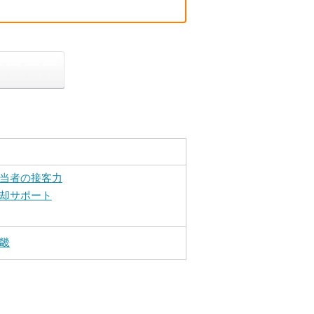
当者の接客力
却サポート
畿