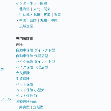
インターネット回線
遣
└
北海道
｜
東北
｜
関東
└
甲信越・北陸
｜
東海
｜
近畿
ス
└
中国・四国
｜
九州・沖縄
└
広域企業
専門家評価
ト
保険
自動車保険 ダイレクト型
自動車保険 代理店型
バイク保険 ダイレクト型
バイク保険 代理店型
広告
火災保険
学資保険
ペット保険
ペット保険 小型犬
ペット保険 猫
トツール
医療保険商品
└
終身型
｜
定期型