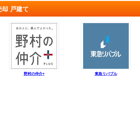
売却 戸建て
野村の仲介+
東急リバブル