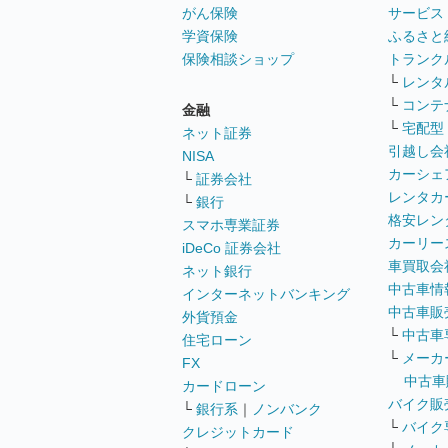
がん保険
サービス
学資保険
ふるさと
保険相談ショップ
トランク
└
レンタ
└
コンテ
金融
└
宅配型
ネット証券
引越し会
NISA
カーシェ
└
証券会社
レンタカ
└
銀行
格安レン
スマホ専業証券
カーリー
iDeCo 証券会社
車買取会
ネット銀行
中古車情
インターネットバンキング
中古車販
外貨預金
└
中古車
住宅ローン
└
メーカ
FX
中古車
カードローン
バイク販
└
銀行系
｜
ノンバンク
└
バイク
クレジットカード