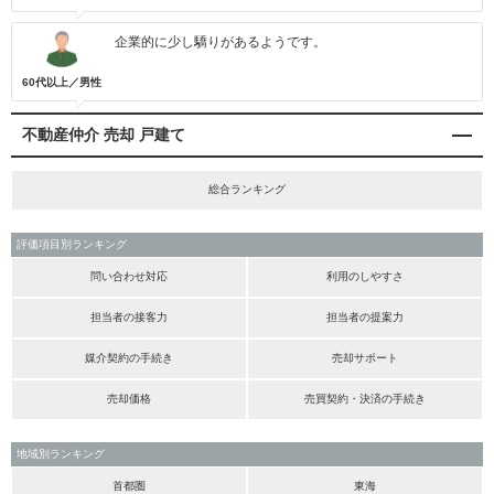
企業的に少し驕りがあるようです。
60代以上／男性
不動産仲介 売却 戸建て
総合ランキング
評価項目別ランキング
問い合わせ対応
利用のしやすさ
担当者の接客力
担当者の提案力
媒介契約の手続き
売却サポート
売却価格
売買契約・決済の手続き
地域別ランキング
首都圏
東海