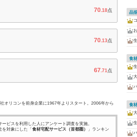
70
.18
点
品
お
70
.13
点
食
67
.71
点
オリコンを前身企業に1967年よりスタート。2006年から
食
サービスを利用した
人にアンケート調査を実施。
社を対象にした「
食材宅配サービス（首都圏）
」ランキン