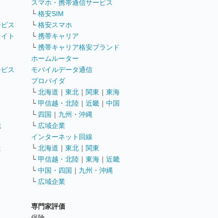
ト
スマホ・携帯通信サービス
└
格安SIM
ービス
└
格安スマホ
サイト
└
携帯キャリア
└
携帯キャリア格安ブランド
ホームルーター
ービス
モバイルデータ通信
ト
プロバイダ
└
北海道
｜
東北
｜
関東
｜
東海
└
甲信越・北陸
｜
近畿
｜
中国
└
四国
｜
九州・沖縄
職
└
広域企業
インターネット回線
遣
└
北海道
｜
東北
｜
関東
└
甲信越・北陸
｜
東海
｜
近畿
ス
└
中国・四国
｜
九州・沖縄
└
広域企業
専門家評価
ト
保険