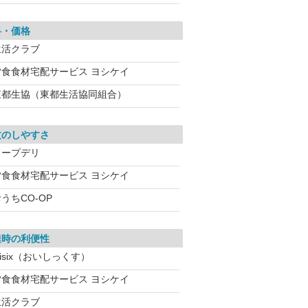
料・価格
生活クラブ
夕食食材宅配サービス ヨシケイ
東都生協（東都生活協同組合）
文のしやすさ
コープデリ
夕食食材宅配サービス ヨシケイ
うちCO-OP
達時の利便性
isix（おいしっくす）
夕食食材宅配サービス ヨシケイ
生活クラブ