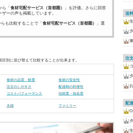
から「
食材宅配サービス（首都圏）
」を評価。さらに回答
ーザーの声も掲載しています。
送
からも比較することで「
食材宅配サービス（首都圏）
」選
注
項目別に並び替えて比較することが出来ます。
食材の品質、鮮度
食材の安全性
お
注文のしやすさ
配達時の利便性
コストパフォーマンス
信頼度・知名度
配
夫婦
ファミリー
O