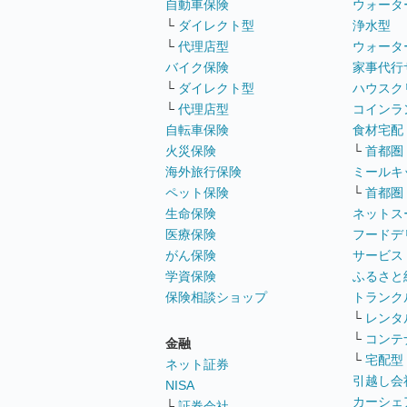
自動車保険
ウォータ
└
ダイレクト型
浄水型
└
代理店型
ウォータ
バイク保険
家事代行
└
ダイレクト型
ハウスク
└
代理店型
コインラ
自転車保険
食材宅配
火災保険
└
首都圏
海外旅行保険
ミールキ
ペット保険
└
首都圏
生命保険
ネットス
医療保険
フードデ
がん保険
サービス
学資保険
ふるさと
保険相談ショップ
トランク
└
レンタ
└
コンテ
金融
└
宅配型
ネット証券
引越し会
NISA
カーシェ
└
証券会社