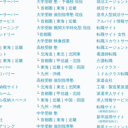
ーサーバー
大学受験 塾・予備校 現役
就活エージェン
└
首都圏
｜
東海
｜
近畿
就活サイト
ーサーバー
大学受験 個別指導塾 現役
逆求人型就活サ
サービス
└
首都圏
｜
東海
｜
近畿
アルバイト情報
リーニング
大学受験 難関大学特化型 現役
転職サイト
ンドリー
└
首都圏
転職サイト 女性
大学受験 映像授業
転職スカウトサ
｜
東海
｜
近畿
高校受験 塾
転職エージェン
ット
└
北海道
｜
東北
｜
北関東
看護師転職
｜
東海
｜
近畿
└
首都圏
｜
甲信越・北陸
介護転職
ーパー
└
東海
｜
近畿
｜
中国・四国
ハイクラス・
リバリー
└
九州・沖縄
ミドルクラス転
高校受験 個別指導塾
派遣会社
納税サイト
└
北海道
｜
東北
｜
北関東
工場・製造業派
ルーム
└
首都圏
｜
甲信越・北陸
派遣求人サイト
ル収納スペース
└
東海
｜
近畿
｜
中国・四国
求人情報サービ
ナ
└
九州・沖縄
転職サイト
（採用担当向け）
中学受験 塾
新卒採用サイト
社
└
首都圏
｜
東海
｜
近畿
（採用担当向け）
アリング
中学受験 個別指導塾
新卒エージェン