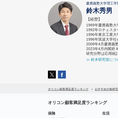
慶應義塾大学理工学
鈴木秀男
【経歴】
1989年慶應義塾
1992年ロチェス
1996年東京工業
1996年筑波大学
2008年4月慶應
2023年4月内閣
研究分野は応用統
≫ 鈴木研究室につ
オリコン顧客満足度ランキング
おすすめの食材宅
オリコン顧客満足度ランキング
保険
生活