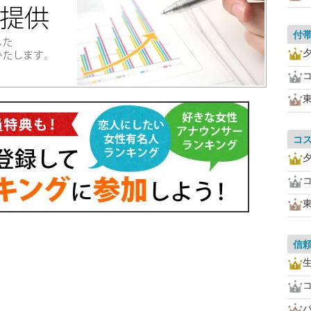
付
コ
信