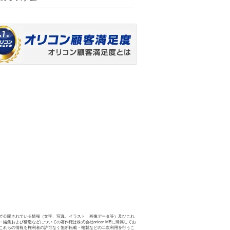
で公開されている情報（文字、写真、イラスト、画像データ等）及びこれ
・編集および構造などについての著作権は株式会社oricon MEに帰属してお
これらの情報を権利者の許可なく無断転載・複製などの二次利用を行うこ