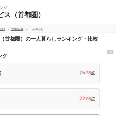
ング
ビス（首都圏）
比較
2013年版
一人暮らし
ス（首都圏）の一人暮らしランキング・比較
PR
ング
75
す）
.35
点
72
.08
点