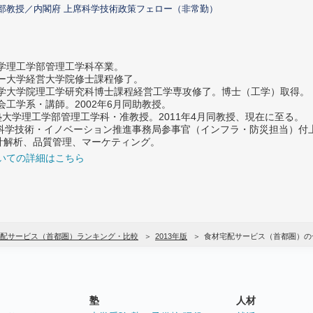
部教授／内閣府 上席科学技術政策フェロー（非常勤）
大学理工学部管理工学科卒業。
ター大学経営大学院修士課程修了。
大学大学院理工学研究科博士課程経営工学専攻修了。博士（工学）取得。
社会工学系・講師。2002年6月同助教授。
義塾大学理工学部管理工学科・准教授。2011年4月同教授、現在に至る。
府 科学技術・イノベーション推進事務局参事官（インフラ・防災担当）
計解析、品質管理、マーケティング。
いての詳細はこちら
配サービス（首都圏）ランキング・比較
2013年版
食材宅配サービス（首都圏）の
塾
人材