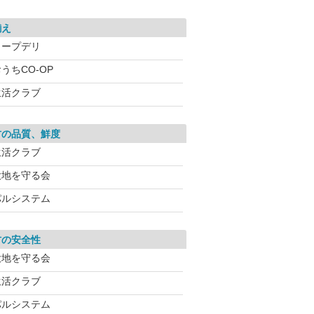
揃え
コープデリ
うちCO-OP
生活クラブ
材の品質、鮮度
生活クラブ
大地を守る会
パルシステム
材の安全性
大地を守る会
生活クラブ
パルシステム