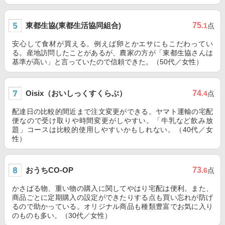
東都生協(東都生活協同組合)
75
.1
点
安心して食材が買える。例えば卵とかエサにもこだわってい
る。産地訪問したことがあるが、農家の方が「東都生協さんは
基準が高い」と言っていたので信頼できた。（50代／女性）
Oisix（おいしっくすくらぶ）
74
.4
点
配達日の比較的間近まで注文変更ができる。ヤマト運輸の宅配
便なので受け取りや時間変更がしやすい。「牛乳など飲み放
題」コースは比較的使用しやすいかもしれない。（40代／女
性）
おうちCO-OP
73
.6
点
かさばる物、重い物の購入に関してやはり宅配は便利。また、
商品ごとに定期購入の設定ができたりする点も買い忘れが防げ
るので助かっている。オリジナル商品も種類豊富でお気に入り
のものも多い。（30代／女性）