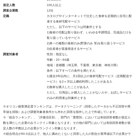
規定人数
100人以上
調査企業数
12社
定義
カタログやインターネットで注文した食材を定期的に自宅に配
達する食材宅配サービス
ただし、以下のサービスは対象外とする
1)食材の宅配は取り扱わず、いわゆる半調理品、完成品だけを
取り扱っているサービス
2)単一の種類の食材のみ(野菜のみ 等)を取り扱うサービス
3)生産者が直接発送するサービス
調査対象者
性別：指定なし
年齢：20～84歳
地域：首都圏（埼玉県、千葉県、東京都、神奈川県）
条件：以下すべての条件を満たす人
1)過去3年以内に、月1回以上の食材宅配サービス（定期配送サ
ービス）を2ヶ月以上継続利用したことがある人
2)食材を購入したことがある人
ただし、日用品しか購入したことがない人や、お試しサービス
のみの利用者は対象外とする
※オリコン顧客満足度ランキングは、データクリーニング（回収したデータから不正回答や異
常値を排除）および調査対象者条件から外れた回答を除外した上で作成しています。
※「総合ランキング」、「評価項目別」、部門の「業態別」においては有効回答者数が規定人
数を満たした企業のみランクイン対象となります。その他の部門においては有効回答者数が規
定人数の半数以上の企業がランクイン対象となります。
※総合得点が60.0点以上で、他人に薦めたくないと回答した人の割合が基準値以下の企業がラ