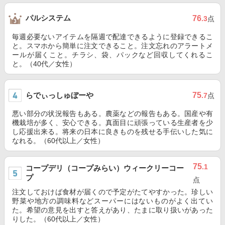
パルシステム
76
.3
点
毎週必要ないアイテムを隔週で配達できるように登録できるこ
と。スマホから簡単に注文できること。注文忘れのアラートメ
ールが届くこと。チラシ、袋、パックなど回収してくれるこ
と。（40代／女性）
らでぃっしゅぼーや
75
.7
点
悪い部分の状況報告もある。農薬などの報告もある。国産や有
機栽培が多く、安心できる。真面目に頑張っている生産者を少
し応援出来る。将来の日本に良きものを残せる手伝いした気に
なれる。（60代以上／女性）
75
.1
コープデリ（コープみらい）ウィークリーコー
プ
点
注文しておけば食材が届くので予定がたてやすかった。珍しい
野菜や地方の調味料などスーパーにはないものがよく出てい
た。希望の意見を出すと答えがあり、たまに取り扱いがあった
りした。（60代以上／女性）