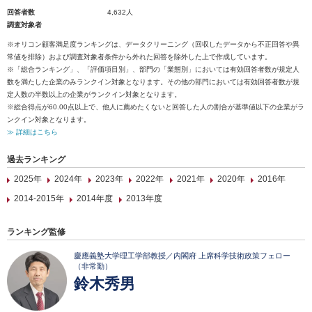
回答者数
4,632人
調査対象者
※オリコン顧客満足度ランキングは、データクリーニング（回収したデータから不正回答や異
常値を排除）および調査対象者条件から外れた回答を除外した上で作成しています。
※「総合ランキング」、「評価項目別」、部門の「業態別」においては有効回答者数が規定人
数を満たした企業のみランクイン対象となります。その他の部門においては有効回答者数が規
定人数の半数以上の企業がランクイン対象となります。
※総合得点が60.00点以上で、他人に薦めたくないと回答した人の割合が基準値以下の企業がラ
ンクイン対象となります。
≫ 詳細はこちら
過去ランキング
2025年
2024年
2023年
2022年
2021年
2020年
2016年
2014-2015年
2014年度
2013年度
ランキング監修
慶應義塾大学理工学部教授／内閣府 上席科学技術政策フェロー
（非常勤）
鈴木秀男