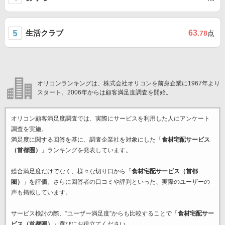
生活クラブ
63
.78
点
オリコンランキングは、株式会社オリコンを前身企業に1967年より
スタート。2006年からは顧客満足度調査を開始。
オリコン顧客満足度調査では、実際にサービスを利用した
人にアンケート
調査を実施。
満足度に関する回答を基に、調査企業
社を対象にした「
食材宅配サービス
（首都圏）
」ランキングを発表しています。
総合満足度だけでなく、様々な切り口から「
食材宅配サービス（首都
圏）
」を評価。さらに回答者の口コミや評判といった、実際のユーザーの
声も掲載しています。
サービス検討の際、“ユーザー満足度”からも比較することで「
食材宅配サー
ビス（首都圏）
」選びにお役立てください。