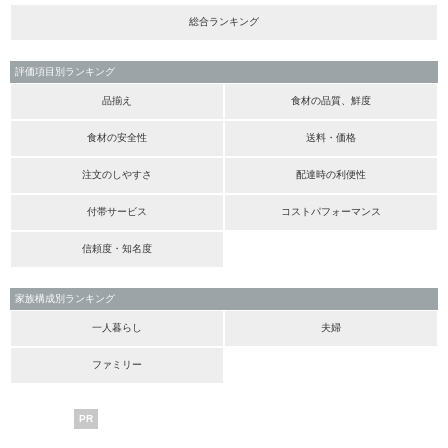
総合ランキング
評価項目別ランキング
品揃え
食材の品質、鮮度
食材の安全性
送料・価格
注文のしやすさ
配達時の利便性
付帯サービス
コストパフォーマンス
信頼度・知名度
家族構成別ランキング
一人暮らし
夫婦
ファミリー
PR