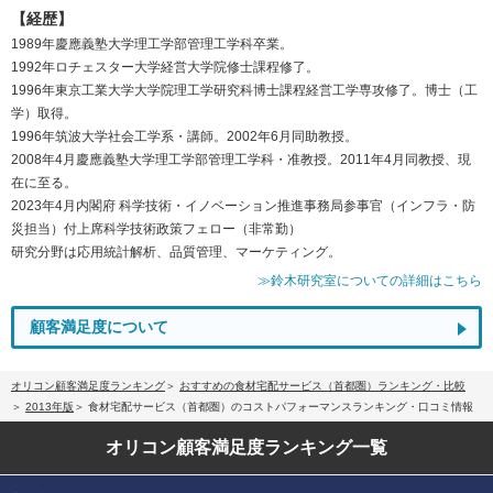
【経歴】
1989年慶應義塾大学理工学部管理工学科卒業。
1992年ロチェスター大学経営大学院修士課程修了。
1996年東京工業大学大学院理工学研究科博士課程経営工学専攻修了。博士（工
学）取得。
1996年筑波大学社会工学系・講師。2002年6月同助教授。
2008年4月慶應義塾大学理工学部管理工学科・准教授。2011年4月同教授、現
在に至る。
2023年4月内閣府 科学技術・イノベーション推進事務局参事官（インフラ・防
災担当）付上席科学技術政策フェロー（非常勤）
研究分野は応用統計解析、品質管理、マーケティング。
≫鈴木研究室についての詳細はこちら
顧客満足度について
オリコン顧客満足度ランキング
おすすめの食材宅配サービス（首都圏）ランキング・比較
2013年版
食材宅配サービス（首都圏）のコストパフォーマンスランキング・口コミ情報
オリコン顧客満足度
ランキング一覧