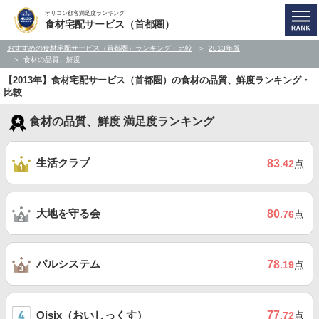
オリコン顧客満足度ランキング
食材宅配サービス（首都圏）
おすすめの食材宅配サービス（首都圏）ランキング・比較
2013年版
食材の品質、鮮度
【2013年】食材宅配サービス（首都圏）の食材の品質、鮮度ランキング・
比較
食材の品質、鮮度 満足度ランキング
生活クラブ
83
.42
点
大地を守る会
80
.76
点
パルシステム
78
.19
点
Oisix（おいしっくす）
77
.72
点