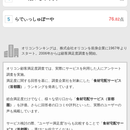
らでぃっしゅぼーや
76
.82
点
オリコンランキングは、株式会社オリコンを前身企業に1967年より
スタート。2006年からは顧客満足度調査を開始。
オリコン顧客満足度調査では、実際にサービスを利用した
人にアンケート
調査を実施。
満足度に関する回答を基に、調査企業
社を対象にした「
食材宅配サービス
（首都圏）
」ランキングを発表しています。
総合満足度だけでなく、様々な切り口から「
食材宅配サービス（首都
圏）
」を評価。さらに回答者の口コミや評判といった、実際のユーザーの
声も掲載しています。
サービス検討の際、“ユーザー満足度”からも比較することで「
食材宅配サー
ビス（首都圏）
」選びにお役立てください。