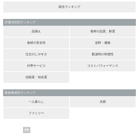
総合ランキング
評価項目別ランキング
品揃え
食材の品質、鮮度
食材の安全性
送料・価格
注文のしやすさ
配達時の利便性
付帯サービス
コストパフォーマンス
信頼度・知名度
家族構成別ランキング
一人暮らし
夫婦
ファミリー
PR