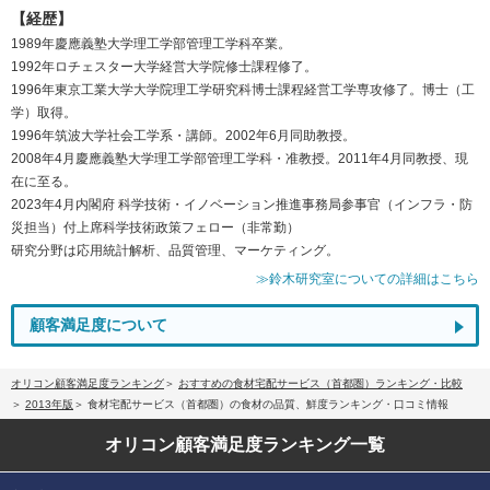
【経歴】
1989年慶應義塾大学理工学部管理工学科卒業。
1992年ロチェスター大学経営大学院修士課程修了。
1996年東京工業大学大学院理工学研究科博士課程経営工学専攻修了。博士（工
学）取得。
1996年筑波大学社会工学系・講師。2002年6月同助教授。
2008年4月慶應義塾大学理工学部管理工学科・准教授。2011年4月同教授、現
在に至る。
2023年4月内閣府 科学技術・イノベーション推進事務局参事官（インフラ・防
災担当）付上席科学技術政策フェロー（非常勤）
研究分野は応用統計解析、品質管理、マーケティング。
≫鈴木研究室についての詳細はこちら
顧客満足度について
オリコン顧客満足度ランキング
おすすめの食材宅配サービス（首都圏）ランキング・比較
2013年版
食材宅配サービス（首都圏）の食材の品質、鮮度ランキング・口コミ情報
オリコン顧客満足度
ランキング一覧