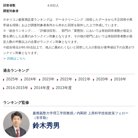
回答者数
4,632人
調査対象者
※オリコン顧客満足度ランキングは、データクリーニング（回収したデータから不正回答や異
常値を排除）および調査対象者条件から外れた回答を除外した上で作成しています。
※「総合ランキング」、「評価項目別」、部門の「業態別」においては有効回答者数が規定人
数を満たした企業のみランクイン対象となります。その他の部門においては有効回答者数が規
定人数の半数以上の企業がランクイン対象となります。
※総合得点が60.00点以上で、他人に薦めたくないと回答した人の割合が基準値以下の企業がラ
ンクイン対象となります。
≫ 詳細はこちら
過去ランキング
2025年
2024年
2023年
2022年
2021年
2020年
2016年
2014-2015年
2014年度
2013年度
ランキング監修
慶應義塾大学理工学部教授／内閣府 上席科学技術政策フェロー
（非常勤）
鈴木秀男