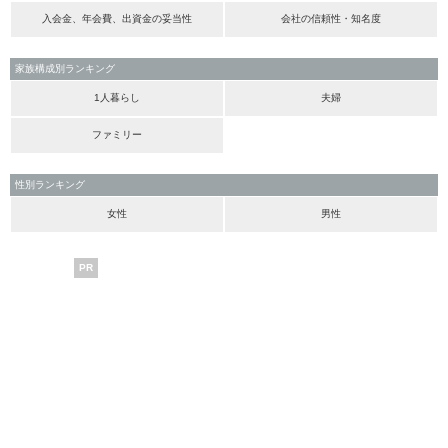
入会金、年会費、出資金の妥当性
会社の信頼性・知名度
家族構成別ランキング
1人暮らし
夫婦
ファミリー
性別ランキング
女性
男性
PR