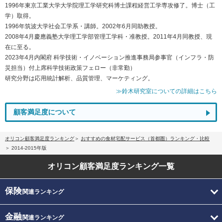
1996年東京工業大学大学院理工学研究科博士課程経営工学専攻修了。博士（工
学）取得。
1996年筑波大学社会工学系・講師。2002年6月同助教授。
2008年4月慶應義塾大学理工学部管理工学科・准教授。2011年4月同教授、現
在に至る。
2023年4月内閣府 科学技術・イノベーション推進事務局参事官（インフラ・防
災担当）付上席科学技術政策フェロー（非常勤）
研究分野は応用統計解析、品質管理、マーケティング。
≫鈴木研究室についての詳細はこちら
顧客満足度について
オリコン顧客満足度ランキング
おすすめの食材宅配サービス（首都圏）ランキング・比較
2014-2015年版
オリコン顧客満足度
ランキング一覧
保険
関連ランキング
金融
関連ランキング