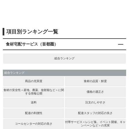
項目別ランキング一覧
食材宅配サービス（首都圏）
総合ランキング
総合ランキング
商品の充実度
食材の品質・鮮度
食材の安全性＜産地、農薬、放射能など＞に関
価格の適正さ
する情報公開
送料
注文のしやすさ
配達の利便性
配達スタッフの対応の良さ
付帯サービス＜レシピ集、イベント開催、キャ
コールセンターの対応の良さ
ンペーンなど＞の充実