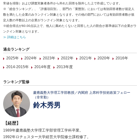
常値を排除）および調査対象者条件から外れた回答を除外した上で作成しています。
※「総合ランキング」、「評価項目別」、部門の「業態別」においては有効回答者数が規定人
数を満たした企業のみランクイン対象となります。その他の部門においては有効回答者数が規
定人数の半数以上の企業がランクイン対象となります。
※総合得点が60.00点以上で、他人に薦めたくないと回答した人の割合が基準値以下の企業がラ
ンクイン対象となります。
≫ 詳細はこちら
過去ランキング
2025年
2024年
2023年
2022年
2021年
2020年
2016年
2014-2015年
2014年度
2013年度
ランキング監修
慶應義塾大学理工学部教授／内閣府 上席科学技術政策フェロー
（非常勤）
鈴木秀男
【経歴】
1989年慶應義塾大学理工学部管理工学科卒業。
1992年ロチェスター大学経営大学院修士課程修了。