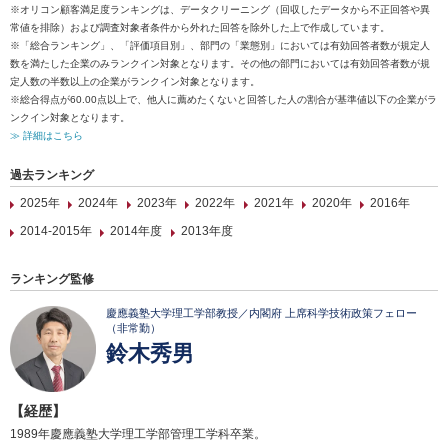
※オリコン顧客満足度ランキングは、データクリーニング（回収したデータから不正回答や異
常値を排除）および調査対象者条件から外れた回答を除外した上で作成しています。
※「総合ランキング」、「評価項目別」、部門の「業態別」においては有効回答者数が規定人
数を満たした企業のみランクイン対象となります。その他の部門においては有効回答者数が規
定人数の半数以上の企業がランクイン対象となります。
※総合得点が60.00点以上で、他人に薦めたくないと回答した人の割合が基準値以下の企業がラ
ンクイン対象となります。
≫ 詳細はこちら
過去ランキング
2025年
2024年
2023年
2022年
2021年
2020年
2016年
2014-2015年
2014年度
2013年度
ランキング監修
慶應義塾大学理工学部教授／内閣府 上席科学技術政策フェロー
（非常勤）
鈴木秀男
【経歴】
1989年慶應義塾大学理工学部管理工学科卒業。