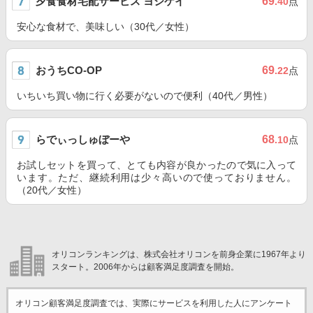
夕食食材宅配サービス ヨシケイ
69
.40
点
安心な食材で、美味しい（30代／女性）
おうちCO-OP
69
.22
点
いちいち買い物に行く必要がないので便利（40代／男性）
らでぃっしゅぼーや
68
.10
点
お試しセットを買って、とても内容が良かったので気に入って
います。ただ、継続利用は少々高いので使っておりません。
（20代／女性）
オリコンランキングは、株式会社オリコンを前身企業に1967年より
スタート。2006年からは顧客満足度調査を開始。
オリコン顧客満足度調査では、実際にサービスを利用した
人にアンケート