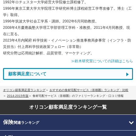
1992年ロチェスター大学経営大学院修士課程修了。
1996年東京工業大学大学院理工学研究科博士課程経営工学専攻修了。博士（工
学）取得。
1996年筑波大学社会工学系・講師。2002年6月同助教授。
2008年4月慶應義塾大学理工学部管理工学科・准教授。2011年4月同教授、現
在に至る。
2023年4月内閣府 科学技術・イノベーション推進事務局参事官（インフラ・防
災担当）付上席科学技術政策フェロー（非常勤）
研究分野は応用統計解析、品質管理、マーケティング。
≫鈴木研究室についての詳細はこちら
顧客満足度について
オリコン顧客満足度ランキング
おすすめの食材宅配サービス（首都圏）ランキング・比較
2014-2015年版
食材宅配サービス（首都圏）のファミリーランキング・口コミ情報
オリコン顧客満足度
ランキング一覧
保険
関連ランキング