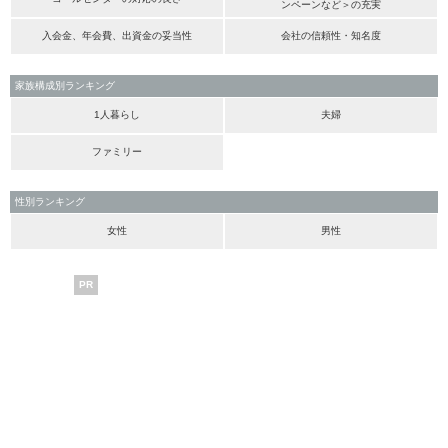
ンペーンなど＞の充実
入会金、年会費、出資金の妥当性
会社の信頼性・知名度
家族構成別ランキング
1人暮らし
夫婦
ファミリー
性別ランキング
女性
男性
PR