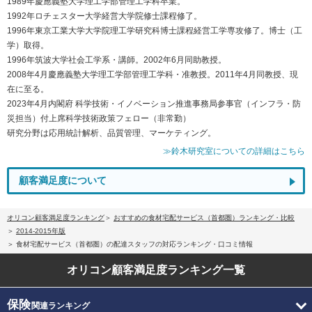
1989年慶應義塾大学理工学部管理工学科卒業。
1992年ロチェスター大学経営大学院修士課程修了。
1996年東京工業大学大学院理工学研究科博士課程経営工学専攻修了。博士（工
学）取得。
1996年筑波大学社会工学系・講師。2002年6月同助教授。
2008年4月慶應義塾大学理工学部管理工学科・准教授。2011年4月同教授、現
在に至る。
2023年4月内閣府 科学技術・イノベーション推進事務局参事官（インフラ・防
災担当）付上席科学技術政策フェロー（非常勤）
研究分野は応用統計解析、品質管理、マーケティング。
≫鈴木研究室についての詳細はこちら
顧客満足度について
オリコン顧客満足度ランキング
おすすめの食材宅配サービス（首都圏）ランキング・比較
2014-2015年版
食材宅配サービス（首都圏）の配達スタッフの対応ランキング・口コミ情報
オリコン顧客満足度
ランキング一覧
保険
関連ランキング