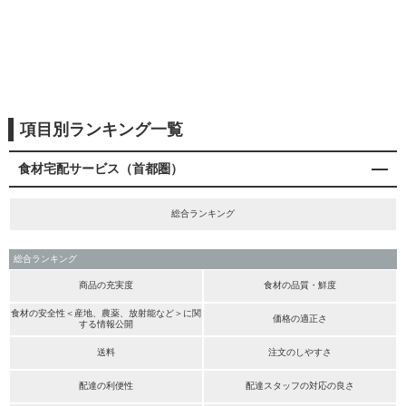
項目別ランキング一覧
食材宅配サービス（首都圏）
総合ランキング
総合ランキング
商品の充実度
食材の品質・鮮度
食材の安全性＜産地、農薬、放射能など＞に関
価格の適正さ
する情報公開
送料
注文のしやすさ
配達の利便性
配達スタッフの対応の良さ