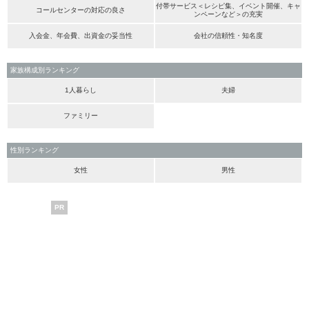
付帯サービス＜レシピ集、イベント開催、キャ
コールセンターの対応の良さ
ンペーンなど＞の充実
入会金、年会費、出資金の妥当性
会社の信頼性・知名度
家族構成別ランキング
1人暮らし
夫婦
ファミリー
性別ランキング
女性
男性
PR