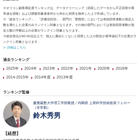
※オリコン顧客満足度ランキングは、データクリーニング（回収したデータから不正回答や異
常値を排除）および調査対象者条件から外れた回答を除外した上で作成しています。
※「総合ランキング」、「評価項目別」、部門の「業態別」においては有効回答者数が規定人
数を満たした企業のみランクイン対象となります。その他の部門においては有効回答者数が規
定人数の半数以上の企業がランクイン対象となります。
※総合得点が60.00点以上で、他人に薦めたくないと回答した人の割合が基準値以下の企業がラ
ンクイン対象となります。
≫ 詳細はこちら
過去ランキング
2025年
2024年
2023年
2022年
2021年
2020年
2016年
2014-2015年
2014年度
2013年度
ランキング監修
慶應義塾大学理工学部教授／内閣府 上席科学技術政策フェロー
（非常勤）
鈴木秀男
【経歴】