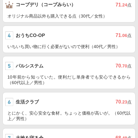
コープデリ（コープみらい）
71
.24
点
オリジナル商品以外も購入できる点（30代／女性）
おうちCO-OP
71
.06
点
いちいち買い物に行く必要がないので便利（40代／男性）
パルシステム
70
.70
点
10年前から知っていた。便利だし単身者でも安心できるから
（60代以上／男性）
生活クラブ
70
.23
点
とにかく、安心安全な食材。ちょっと価格が高いが。（60代以
上／男性）
大地を守る会
68