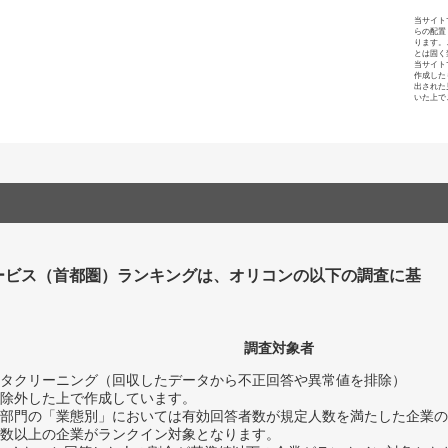
当サイト
らの配置
ります。
とは固く
当サイト
作成した
出された
いた上で
ービス（首都圏）ランキングは、オリコンの以下の調査に基
調査対象者
タクリーニング（回収したデータから不正回答や異常値を排除）
除外した上で作成しています。
部門の「業態別」においては有効回答者数が規定人数を満たした企業の
数以上の企業がランクイン対象となります。