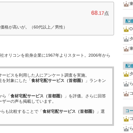
68
.17
点
配
価格が高いが。（60代以上／男性）
O
オリコンを前身企業に1967年よりスタート。2006年から
配
サービスを利用した
人にアンケート調査を実施。
社を対象にした「
食材宅配サービス（首都圏）
」ランキン
から「
食材宅配サービス（首都圏）
」を評価。さらに回答
ーザーの声も掲載しています。
コ
からも比較することで「
食材宅配サービス（首都圏）
」選