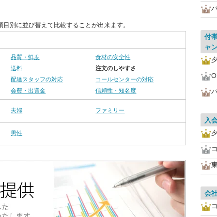
項目別に並び替えて比較することが出来ます。
付
ャ
品質・鮮度
食材の安全性
送料
注文のしやすさ
O
配達スタッフの対応
コールセンターの対応
会費・出資金
信頼性・知名度
夫婦
ファミリー
入
男性
会