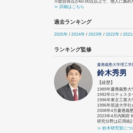
※総合得点が60.00点以上で、他人に
≫ 詳細はこちら
過去ランキング
2025年
/
2024年
/
2023年
/
2022年
/
202
ランキング監修
慶應義塾大学理工学
鈴木秀男
【経歴】
1989年慶應義塾
1992年ロチェス
1996年東京工業
1996年筑波大学
2008年4月慶應
2023年4月内閣
研究分野は応用統
≫ 鈴木研究室につ