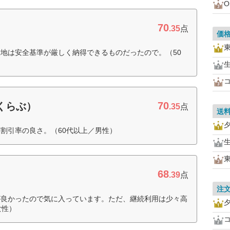
O
70
.35
点
価
地は安全基準が厳しく納得できるものだったので。（50
70
すくらぶ）
.35
点
送
割引率の良さ。（60代以上／男性）
68
.39
点
注
が良かったので気に入っています。ただ、継続利用は少々高
女性）