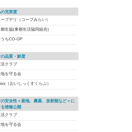
品の充実度
コープデリ（コープみらい）
東都生協(東都生活協同組合)
うちCO-OP
材の品質・鮮度
生活クラブ
大地を守る会
isix（おいしっくすくらぶ）
材の安全性＜産地、農薬、放射能など＞に
する情報公開
生活クラブ
大地を守る会