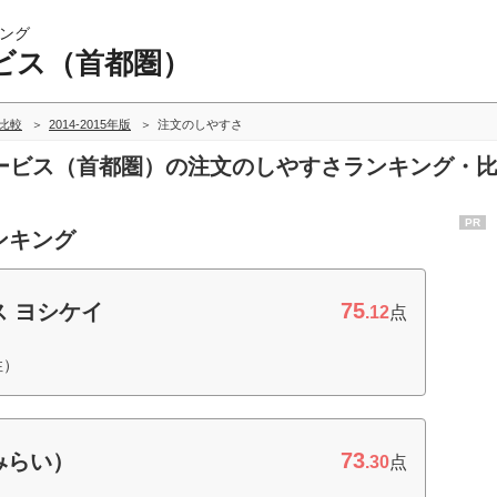
ング
ビス（首都圏）
比較
2014-2015年版
注文のしやすさ
宅配サービス（首都圏）の注文のしやすさランキング・
PR
ンキング
75
 ヨシケイ
.12
点
性）
73
みらい）
.30
点