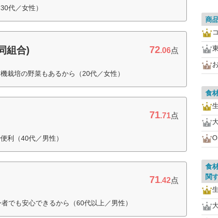
30代／女性）
商
72
同組合)
.06
点
お
機栽培の野菜もあるから（20代／女性）
食
71
.71
点
O
便利（40代／男性）
食
関
71
.42
点
身者でも安心できるから（60代以上／男性）