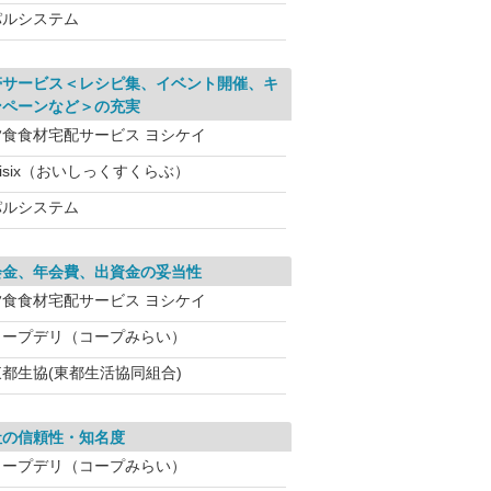
パルシステム
帯サービス＜レシピ集、イベント開催、キ
ンペーンなど＞の充実
夕食食材宅配サービス ヨシケイ
isix（おいしっくすくらぶ）
パルシステム
会金、年会費、出資金の妥当性
夕食食材宅配サービス ヨシケイ
コープデリ（コープみらい）
東都生協(東都生活協同組合)
社の信頼性・知名度
コープデリ（コープみらい）