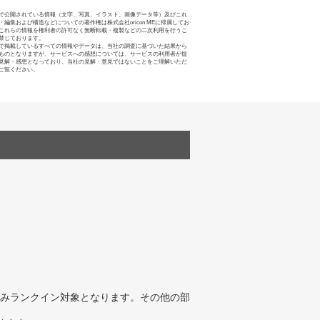
で公開されている情報（文字、写真、イラスト、画像データ等）及びこれ
・編集および構造などについての著作権は株式会社oricon MEに帰属してお
これらの情報を権利者の許可なく無断転載・複製などの二次利用を行うこ
禁じております。
で掲載しているすべての情報やデータは、当社の調査に基づいた結果から
ものとなりますが、サービスへの感想については、サービスの利用者が提
見解・感想となっており、当社の見解・意見ではないことをご理解いただ
ご覧ください。
みランクイン対象となります。その他の部