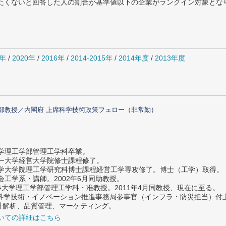
薦めたくないと回答した人の割合が基準値以下の企業がランクイン対象とな
1年
/
2020年
/
2016年
/
2014-2015年
/
2014年度
/
2013年度
部教授／内閣府 上席科学技術政策フェロー（非常勤）
大学理工学部管理工学科卒業。
ター大学経営大学院修士課程修了。
大学大学院理工学研究科博士課程経営工学専攻修了。博士（工学）取得。
社会工学系・講師。2002年6月同助教授。
義塾大学理工学部管理工学科・准教授。2011年4月同教授、現在に至る。
府 科学技術・イノベーション推進事務局参事官（インフラ・防災担当）
計解析、品質管理、マーケティング。
いての詳細はこちら