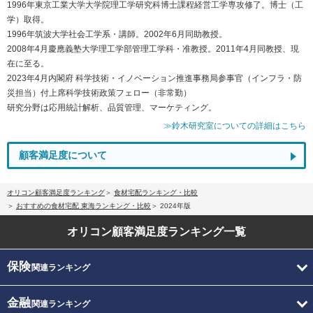
1996年東京工業大学大学院理工学研究科博士課程経営工学専攻修了。博士（工
学）取得。
1996年筑波大学社会工学系・講師。2002年6月同助教授。
2008年4月慶應義塾大学理工学部管理工学科・准教授。2011年4月同教授、現
在に至る。
2023年4月内閣府 科学技術・イノベーション推進事務局参事官（インフラ・防
災担当）付上席科学技術政策フェロー（非常勤）
研究分野は応用統計解析、品質管理、マーケティング。
≫鈴木研究室についての詳細はこちら
顧客満足度について
オリコン顧客満足度ランキング
食材宅配ランキング・比較
おすすめの食材宅配 東海ランキング・比較
2024年版
オリコン顧客満足度
ランキング一覧
保険
関連ランキング
金融
関連ランキング