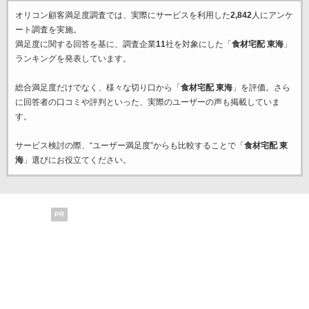
オリコン顧客満足度調査では、実際にサービスを利用した
2,842
人にアンケ
ート調査を実施。
満足度に関する回答を基に、調査企業
11
社を対象にした「
食材宅配 東海
」
ランキングを発表しています。
総合満足度だけでなく、様々な切り口から「
食材宅配 東海
」を評価。さら
に回答者の口コミや評判といった、実際のユーザーの声も掲載していま
す。
サービス検討の際、“ユーザー満足度”からも比較することで「
食材宅配 東
海
」選びにお役立てください。
PR