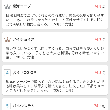
東海コープ
74
.8
点
自宅玄関まで届けてくれるので有難い。商品の説明が解りやす
い。「あ。これ欲しかったんだ！」と気付かせてくれる。時に
とても欲しい物に出会える。（50代／女性）
アイチョイス
74
.7
点
買い物にいかなくても届けてくれる。自分では中々使わない野
菜も入っている。子どもと大人と料理を分ける時使いやすい
量。（30代／女性）
おうちCO-OP
74
.3
点
地元のスーパーで扱っていない商品を買える点。わけあり品で
も味は美味しく、結果安く購入できる。注文した加工品も今の
ところどれも美味しかった。（30代／女性）
パルシステム
74
.2
点