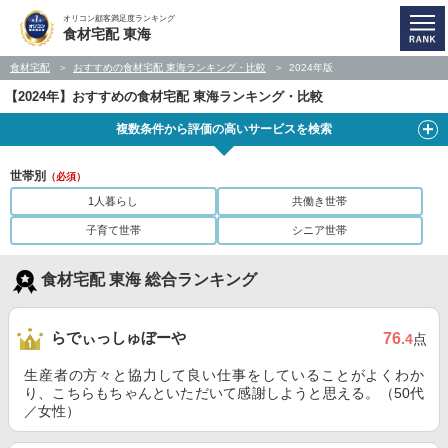
オリコン顧客満足度ランキング
食材宅配 東海
食材宅配
おすすめの食材宅配 東海ランキング・比較
2024年版
【2024年】おすすめの食材宅配 東海ランキング・比較
複数条件から評価の高いサービスを検索
世帯別
（必須）
1人暮らし
共働き世帯
子育て世帯
シニア世帯
食材宅配 東海 総合ランキング
らでぃっしゅぼーや
76
.4
点
生産者の方々と協力して良い仕事をしていることがよくわか
り、こちらもちゃんといただいて感謝しようと思える。（50代
／女性）