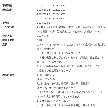
事前調査
2023/07/26～2023/10/25
調査期間
2023/10/26～2023/11/01
2022/09/22～2022/10/07
2021/09/08～2021/09/13
更新日
2024/02/01
サンプル数
2,842人（食材宅配 首都圏、東海、近畿／食材宅配 ミールキッ
ト 首都圏、東海、近畿調査における総サンプル数17,425人）
規定人数
100人以上
調査企業数
11社
定義
カタログやインターネットで注文した食材を定期的に自宅に配
達する食材宅配
ただし、以下のサービスは対象外とする
1)食材の宅配は取り扱わず、いわゆる半調理品、完成品だけを
取り扱っているサービス
2)単一の種類の食材のみ(野菜のみ 等)を取り扱うサービス
3)生産者が直接発送するサービス
調査対象者
性別：指定なし
年齢：20～84歳
地域：東海（岐阜県、静岡県、愛知県、三重県）
条件：以下すべての条件を満たす人
1)過去3年以内に、月1回以上の食材宅配（定期配送サービス）
を2ヶ月以上継続利用したことがある人
2)食材を購入したことがある人
ただし、お試しサービスのみの利用者は対象外とする