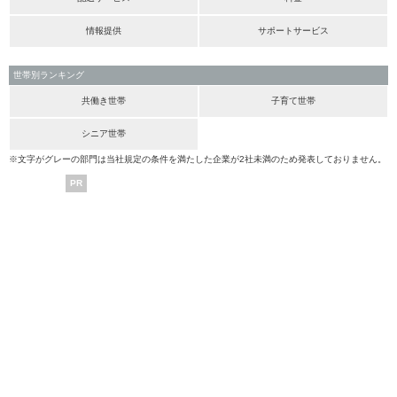
情報提供
サポートサービス
世帯別ランキング
共働き世帯
子育て世帯
シニア世帯
※文字がグレーの部門は当社規定の条件を満たした企業が2社未満のため発表しておりません。
PR