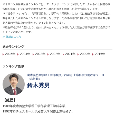
※オリコン顧客満足度ランキングは、データクリーニング（回収したデータから不正回答や異
常値を排除）および調査対象者条件から外れた回答を除外した上で作成しています。
※「総合ランキング」、「評価項目別」、部門の「業態別」においては有効回答者数が規定人
数を満たした企業のみランクイン対象となります。その他の部門においては有効回答者数が規
定人数の半数以上の企業がランクイン対象となります。
※総合得点が60.0点以上で、他人に薦めたくないと回答した人の割合が基準値以下の企業がラ
ンクイン対象となります。
≫ 詳細はこちら
過去ランキング
2025年
2024年
2023年
2022年
2021年
2020年
2016年
ランキング監修
慶應義塾大学理工学部教授／内閣府 上席科学技術政策フェロー
（非常勤）
鈴木秀男
【経歴】
1989年慶應義塾大学理工学部管理工学科卒業。
1992年ロチェスター大学経営大学院修士課程修了。