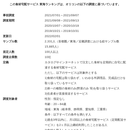
この食材宅配サービス 東海ランキングは、オリコンの以下の調査に基づいています。
事前調査
2021/07/01～2021/09/07
調査期間
2021/09/08～2021/09/13
2020/10/07～2020/10/19
2019/10/21～2019/10/31
更新日
2022/02/01
サンプル数
2,331人（首都圏／東海／近畿調査における総サンプル数
15,885人）
規定人数
100人以上
調査企業数
10社
定義
カタログやインターネットで注文した食材を定期的に自宅に配
達する食材宅配サービス
ただし、以下のサービスは対象外とする
1)食材の宅配は取り扱わず、いわゆる半調理品、完成品だけを
取り扱っているサービス
2)単一の種類の食材のみ(野菜のみ 等)を取り扱うサービス
3)生産者が直接発送するサービス
調査対象者
性別：指定なし
年齢：20～84歳
地域：東海（岐阜県、静岡県、愛知県、三重県）
条件：以下すべての条件を満たす人
1)過去3年以内に、月1回以上の食材宅配サービス（定期配送サ
ービス）を2ヶ月以上継続利用したことがある人