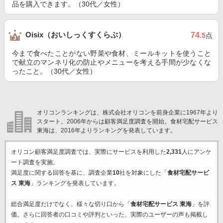
品を購入できます。（30代／女性）
Oisix（おいしっくすくらぶ）
74
.5
点
今まで食べたことがない野菜や食材、ミールキットを使うこと
で献立のマンネリ化の防止やメニューを考える手間が少なくな
ったこと。（30代／女性）
オリコンランキングは、株式会社オリコンを前身企業に1967年より
スタート。2006年からは顧客満足度調査を開始。食材宅配サービス
東海は、2016年よりランキングを発表しています。
オリコン顧客満足度調査では、実際にサービスを利用した
2,331
人にアンケ
ート調査を実施。
満足度に関する回答を基に、調査企業
10
社を対象にした「
食材宅配サービ
ス 東海
」ランキングを発表しています。
総合満足度だけでなく、様々な切り口から「
食材宅配サービス 東海
」を評
価。さらに回答者の口コミや評判といった、実際のユーザーの声も掲載し