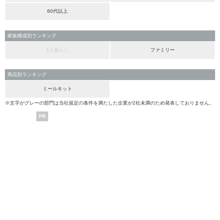
60代以上
家族構成別ランキング
1人暮らし
ファミリー
商品別ランキング
ミールキット
※文字がグレーの部門は当社規定の条件を満たした企業が2社未満のため発表しておりません。
PR