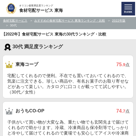
オリコン顧客満足度ランキング
食材宅配サービス 東海
食材宅配サービス
おすすめの食材宅配サービス 東海ランキング・比較
2022年版
30代
【2022年】食材宅配サービス 東海の30代ランキング・比較
30代 満足度ランキング
東海コープ
75
.9
点
宅配してくれるので便利。不在でも置いておいてくれるので、
気楽に注文できる。珍しい商品や、有名お菓子のお取り寄せな
どがあって楽しい。カタログに口コミが載ってて試しやすい。
（30代／女性）
おうちCO-OP
74
.7
点
子供がいて買い物が大変な為、重たい物でも玄関先まで届けて
くれるので助かります。冷蔵、冷凍商品も保冷剤等でしっかり
と冷やして届けてくれるので夏場でも安心してアイスや冷凍商