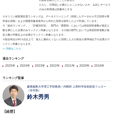
2)食材を購入したことがある人
ただし、日用品しか購入したことがない人や、お試しサービス
のみの利用者は対象外とする
※オリコン顧客満足度ランキングは、データクリーニング（回収したデータから不正回答や異
常値を排除）および調査対象者条件から外れた回答を除外した上で作成しています。
※「総合ランキング」、「評価項目別」、部門の「業態別」においては有効回答者数が規定人
数を満たした企業のみランクイン対象となります。その他の部門においては有効回答者数が規
定人数の半数以上の企業がランクイン対象となります。
※総合得点が60.0点以上で、他人に薦めたくないと回答した人の割合が基準値以下の企業がラ
ンクイン対象となります。
≫ 詳細はこちら
過去ランキング
2025年
2024年
2023年
2022年
2021年
2020年
2016年
ランキング監修
慶應義塾大学理工学部教授／内閣府 上席科学技術政策フェロー
（非常勤）
鈴木秀男
【経歴】