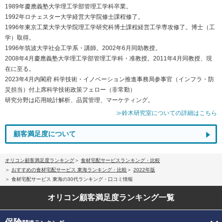
1989年慶應義塾大学理工学部管理工学科卒業。
1992年ロチェスター大学経営大学院修士課程修了。
1996年東京工業大学大学院理工学研究科博士課程経営工学専攻修了。博士（工
学）取得。
1996年筑波大学社会工学系・講師。2002年6月同助教授。
2008年4月慶應義塾大学理工学部管理工学科・准教授。2011年4月同教授、現
在に至る。
2023年4月内閣府 科学技術・イノベーション推進事務局参事官（インフラ・防
災担当）付上席科学技術政策フェロー（非常勤）
研究分野は応用統計解析、品質管理、マーケティング。
≫鈴木研究室についての詳細はこちら
顧客満足度について
オリコン顧客満足度ランキング
食材宅配サービスランキング・比較
おすすめの食材宅配サービス 東海ランキング・比較
2022年版
食材宅配サービス 東海の30代ランキング・口コミ情報
オリコン顧客満足度
ランキング一覧