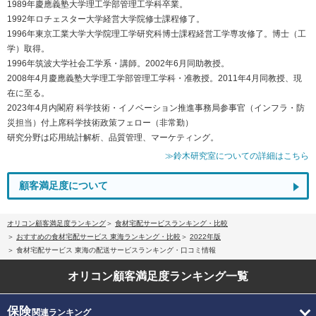
1989年慶應義塾大学理工学部管理工学科卒業。
1992年ロチェスター大学経営大学院修士課程修了。
1996年東京工業大学大学院理工学研究科博士課程経営工学専攻修了。博士（工
学）取得。
1996年筑波大学社会工学系・講師。2002年6月同助教授。
2008年4月慶應義塾大学理工学部管理工学科・准教授。2011年4月同教授、現
在に至る。
2023年4月内閣府 科学技術・イノベーション推進事務局参事官（インフラ・防
災担当）付上席科学技術政策フェロー（非常勤）
研究分野は応用統計解析、品質管理、マーケティング。
≫鈴木研究室についての詳細はこちら
顧客満足度について
オリコン顧客満足度ランキング
食材宅配サービスランキング・比較
おすすめの食材宅配サービス 東海ランキング・比較
2022年版
食材宅配サービス 東海の配送サービスランキング・口コミ情報
オリコン顧客満足度
ランキング一覧
保険
関連ランキング