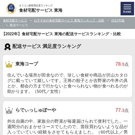
オリコン顧客満足度ランキング
食材宅配サービス 東海
食材宅配サービス
おすすめの食材宅配サービス 東海ランキング・比較
2022年版
配送サービス
【2022年】食材宅配サービス 東海の配送サービスランキング・比較
配送サービス 満足度ランキング
東海コープ
78
.5
点
住んでいる場所が田舎なので、珍しい食材や商品が沢山カタロ
グに載っていて嬉しいです。王将の餃子とか吉野家の牛丼の具
とか、都会の方まで行かないと食べられない物が食べれるのが
助かります。（50代／女性）
らでぃっしゅぼーや
77
.3
点
外出自粛の中、家族分の野菜が毎週届けられて便利でした。一
週間分のおまかせコースでしたので、普段買わないような品が
入っていていい経験をさせてもらえました。（60代以上／男