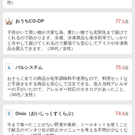
性）
おうちCO-OP
77
.1
点
子供がいて買い物が大変な為、重たい物でも玄関先まで届けて
くれるので助かります。冷蔵、冷凍商品も保冷剤等でしっかり
と冷やして届けてくれるので夏場でも安心してアイスや冷凍商
品を購入できます。（30代／女性）
パルシステム
75
.3
点
おそらく全ての商品が化学調味料不使用なので、料理セットな
ど手抜きをする商品も安心して注文できる。加入当時アレルギ
ーの子がいたので、アレルギー対応のカタログがあったこと。
（30代／女性）
Oisix（おいしっくすくらぶ）
74
.9
点
今まで食べたことがない野菜や食材、ミールキットを使うこと
で献立のマンネリ化の防止やメニューを考える手間が少なくな