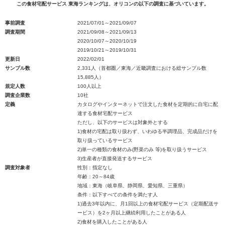
この食材宅配サービス 東海ランキングは、オリコンの以下の調査に基づいています。
事前調査
2021/07/01～2021/09/07
調査期間
2021/09/08～2021/09/13
2020/10/07～2020/10/19
2019/10/21～2019/10/31
更新日
2022/02/01
サンプル数
2,331人（首都圏／東海／近畿調査における総サンプル数
15,885人）
規定人数
100人以上
調査企業数
10社
定義
カタログやインターネットで注文した食材を定期的に自宅に配
達する食材宅配サービス
ただし、以下のサービスは対象外とする
1)食材の宅配は取り扱わず、いわゆる半調理品、完成品だけを
取り扱っているサービス
2)単一の種類の食材のみ(野菜のみ 等)を取り扱うサービス
3)生産者が直接発送するサービス
調査対象者
性別：指定なし
年齢：20～84歳
地域：東海（岐阜県、静岡県、愛知県、三重県）
条件：以下すべての条件を満たす人
1)過去3年以内に、月1回以上の食材宅配サービス（定期配送サ
ービス）を2ヶ月以上継続利用したことがある人
2)食材を購入したことがある人