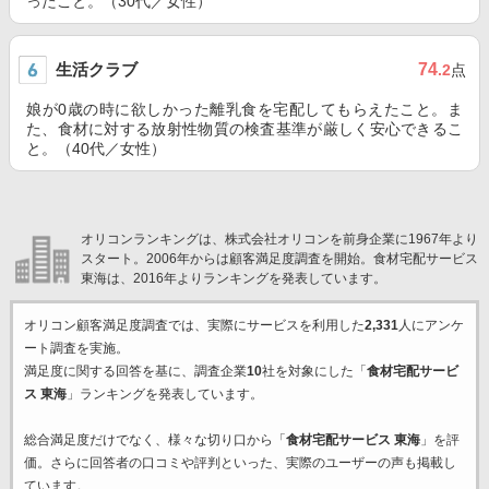
ったこと。（30代／女性）
生活クラブ
74
.2
点
娘が0歳の時に欲しかった離乳食を宅配してもらえたこと。ま
た、食材に対する放射性物質の検査基準が厳しく安心できるこ
と。（40代／女性）
オリコンランキングは、株式会社オリコンを前身企業に1967年より
スタート。2006年からは顧客満足度調査を開始。食材宅配サービス
東海は、2016年よりランキングを発表しています。
オリコン顧客満足度調査では、実際にサービスを利用した
2,331
人にアンケ
ート調査を実施。
満足度に関する回答を基に、調査企業
10
社を対象にした「
食材宅配サービ
ス 東海
」ランキングを発表しています。
総合満足度だけでなく、様々な切り口から「
食材宅配サービス 東海
」を評
価。さらに回答者の口コミや評判といった、実際のユーザーの声も掲載し
ています。