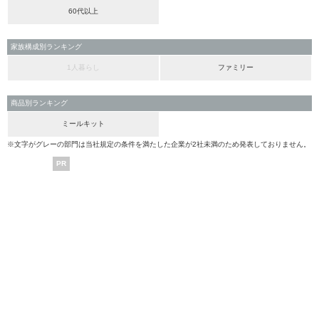
60代以上
家族構成別ランキング
1人暮らし
ファミリー
商品別ランキング
ミールキット
※文字がグレーの部門は当社規定の条件を満たした企業が2社未満のため発表しておりません。
PR