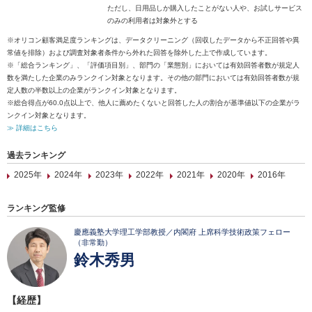
ただし、日用品しか購入したことがない人や、お試しサービス
のみの利用者は対象外とする
※オリコン顧客満足度ランキングは、データクリーニング（回収したデータから不正回答や異
常値を排除）および調査対象者条件から外れた回答を除外した上で作成しています。
※「総合ランキング」、「評価項目別」、部門の「業態別」においては有効回答者数が規定人
数を満たした企業のみランクイン対象となります。その他の部門においては有効回答者数が規
定人数の半数以上の企業がランクイン対象となります。
※総合得点が60.0点以上で、他人に薦めたくないと回答した人の割合が基準値以下の企業がラ
ンクイン対象となります。
≫ 詳細はこちら
過去ランキング
2025年
2024年
2023年
2022年
2021年
2020年
2016年
ランキング監修
慶應義塾大学理工学部教授／内閣府 上席科学技術政策フェロー
（非常勤）
鈴木秀男
【経歴】