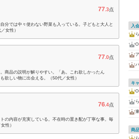
77
.3
点
。自分では中々使わない野菜も入っている。子どもと大人と
入
代／女性）
O
77
.0
点
い。商品の説明が解りやすい。「あ。これ欲しかったん
も欲しい物に出会える。（50代／女性）
キ
O
76
.4
点
ートの内容が充実している。不在時の置き配が丁寧な事。毎
／女性）
商