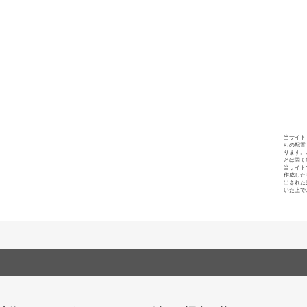
当サイト
らの配置
ります。
とは固く
当サイト
作成した
出された
いた上で