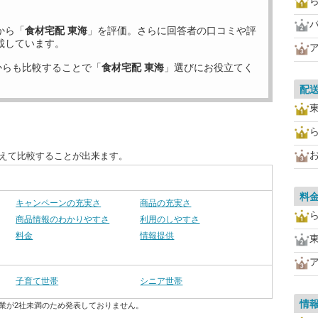
から「
食材宅配 東海
」を評価。さらに回答者の口コミや評
載しています。
からも比較することで「
食材宅配 東海
」選びにお役立てく
配
お
替えて比較することが出来ます。
料
キャンペーンの充実さ
商品の充実さ
商品情報のわかりやすさ
利用のしやすさ
料金
情報提供
子育て世帯
シニア世帯
情
業が2社未満のため発表しておりません。