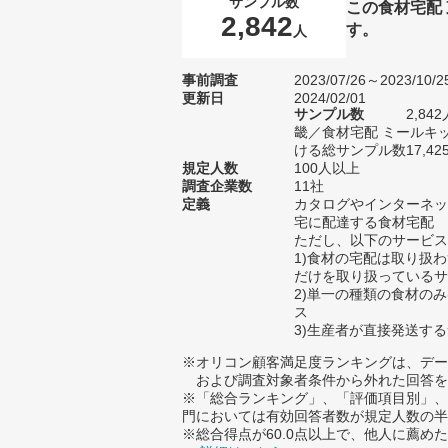
サンプル数
この食材宅配
2,842
す。
人
事前調査
2023/07/26～2023/10/2
更新日
2024/02/01
サンプル数
2,8
畿／食材宅配 ミールキ
ける総サンプル数17,42
規定人数
100人以上
調査企業数
11社
定義
カタログやインターネッ
宅に配達する食材宅配
ただし、以下のサービス
1)食材の宅配は取り扱
だけを取り扱っているサ
2)単一の種類の食材のみ
ス
3)生産者が直接発送す
※オリコン顧客満足度ランキングは、デー
および調査対象者条件から外れた回答を
※「総合ランキング」、「評価項目別」、
門においては有効回答者数が規定人数の半
※総合得点が60.0点以上で、他人に薦