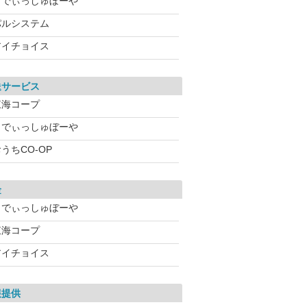
らでぃっしゅぼーや
パルシステム
アイチョイス
送サービス
東海コープ
らでぃっしゅぼーや
うちCO-OP
金
らでぃっしゅぼーや
東海コープ
アイチョイス
報提供