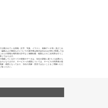
で公開されている情報（文字、写真、イラスト、画像データ等）及びこれ
・編集および構造などについての著作権は株式会社oricon MEに帰属してお
これらの情報を権利者の許可なく無断転載・複製などの二次利用を行うこ
禁じております。
で掲載しているすべての情報やデータは、当社の調査に基づいた結果から
ものとなりますが、サービスへの感想については、サービスの利用者が提
見解・感想となっており、当社の見解・意見ではないことをご理解いただ
ご覧ください。