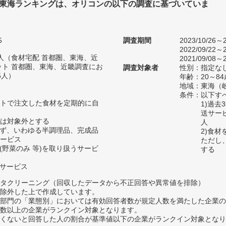
 東海ランキングは、オリコンの以下の調査に基づいていま
5
調査期間
2023/10/26～2
2022/09/22～2
42人（食材宅配 首都圏、東海、近
2021/09/08～2
ット 首都圏、東海、近畿調査にお
調査対象者
性別：指定な
5人）
年齢：20～84
地域：東海（
条件：以下す
トで注文した食材を定期的に自
1)過
送サー
は対象外とする
人
わず、いわゆる半調理品、完成品
2)食
ービス
ただし
(野菜のみ 等)を取り扱うサービ
する
るサービス
タクリーニング（回収したデータから不正回答や異常値を排除）
除外した上で作成しています。
部門の「業態別」においては有効回答者数が規定人数を満たした企業の
数以上の企業がランクイン対象となります。
めたくないと回答した人の割合が基準値以下の企業がランクイン対象とな