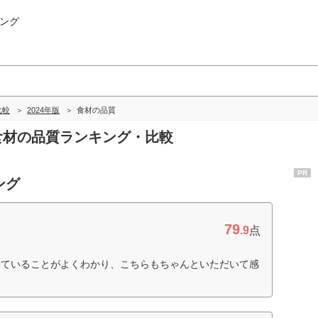
ング
比較
2024年版
食材の品質
の食材の品質ランキング・比較
PR
ング
79
.9
点
していることがよくわかり、こちらもちゃんといただいて感