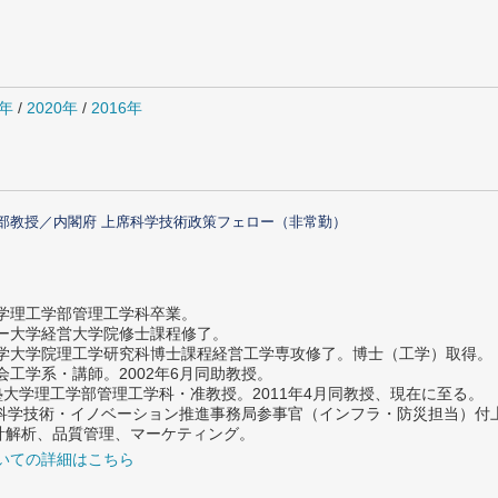
1年
/
2020年
/
2016年
部教授／内閣府 上席科学技術政策フェロー（非常勤）
大学理工学部管理工学科卒業。
ター大学経営大学院修士課程修了。
大学大学院理工学研究科博士課程経営工学専攻修了。博士（工学）取得。
社会工学系・講師。2002年6月同助教授。
義塾大学理工学部管理工学科・准教授。2011年4月同教授、現在に至る。
府 科学技術・イノベーション推進事務局参事官（インフラ・防災担当）
計解析、品質管理、マーケティング。
いての詳細はこちら