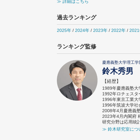
≫ 詳細はこちら
過去ランキング
2025年
/
2024年
/
2023年
/
2022年
/
202
ランキング監修
慶應義塾大学理工学
鈴木秀男
【経歴】
1989年慶應義塾
1992年ロチェス
1996年東京工業
1996年筑波大学
2008年4月慶應
2023年4月内閣
研究分野は応用統
≫ 鈴木研究室につ