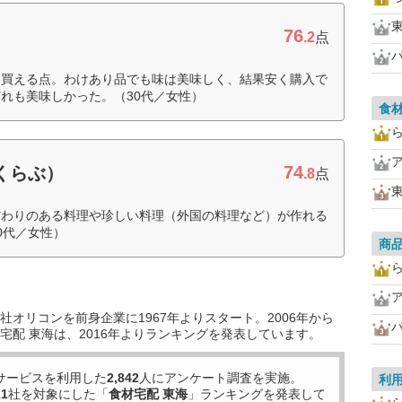
76
.2
点
を買える点。わけあり品でも味は美味しく、結果安く購入で
れも美味しかった。（30代／女性）
食
74
すくらぶ）
.8
点
だわりのある料理や珍しい料理（外国の料理など）が作れる
0代／女性）
商
オリコンを前身企業に1967年よりスタート。2006年から
宅配 東海は、2016年よりランキングを発表しています。
サービスを利用した
2,842
人にアンケート調査を実施。
利
11
社を対象にした「
食材宅配 東海
」ランキングを発表して