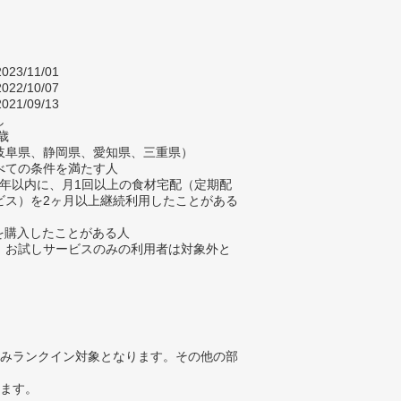
023/11/01
022/10/07
021/09/13
し
歳
岐阜県、静岡県、愛知県、三重県）
べての条件を満たす人
去3年以内に、月1回以上の食材宅配（定期配
ビス）を2ヶ月以上継続利用したことがある
材を購入したことがある人
、お試しサービスのみの利用者は対象外と
みランクイン対象となります。その他の部
ります。