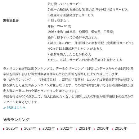
取り扱っているサービス
2)単一の種類の食材のみ(野菜のみ 等)を取り扱うサービス
3)生産者が直接発送するサービス
調査対象者
性別：指定なし
年齢：20～84歳
地域：東海（岐阜県、静岡県、愛知県、三重県）
条件：以下すべての条件を満たす人
1)過去3年以内に、月1回以上の食材宅配（定期配送サービス）
を2ヶ月以上継続利用したことがある人
2)食材を購入したことがある人
ただし、お試しサービスのみの利用者は対象外とする
※オリコン顧客満足度ランキングは、データクリーニング（回収したデータから不正回答や異
常値を排除）および調査対象者条件から外れた回答を除外した上で作成しています。
※「総合ランキング」、「評価項目別」、部門の「業態別」においては有効回答者数が規定人
数を満たした企業のみランクイン対象となります。その他の部門においては有効回答者数が規
定人数の半数以上の企業がランクイン対象となります。
※総合得点が60.0点以上で、他人に薦めたくないと回答した人の割合が基準値以下の企業がラ
ンクイン対象となります。
≫ 詳細はこちら
過去ランキング
2025年
2024年
2023年
2022年
2021年
2020年
2016年