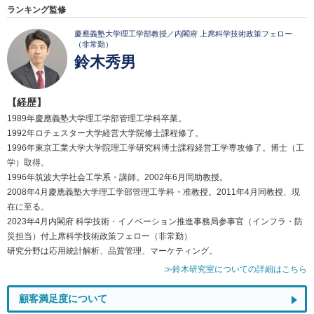
ランキング監修
慶應義塾大学理工学部教授／内閣府 上席科学技術政策フェロー
（非常勤）
鈴木秀男
【経歴】
1989年慶應義塾大学理工学部管理工学科卒業。
1992年ロチェスター大学経営大学院修士課程修了。
1996年東京工業大学大学院理工学研究科博士課程経営工学専攻修了。博士（工
学）取得。
1996年筑波大学社会工学系・講師。2002年6月同助教授。
2008年4月慶應義塾大学理工学部管理工学科・准教授。2011年4月同教授、現
在に至る。
2023年4月内閣府 科学技術・イノベーション推進事務局参事官（インフラ・防
災担当）付上席科学技術政策フェロー（非常勤）
研究分野は応用統計解析、品質管理、マーケティング。
≫鈴木研究室についての詳細はこちら
顧客満足度について