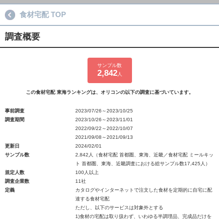
食材宅配 TOP
調査概要
サンプル数
2,842
人
この食材宅配 東海ランキングは、オリコンの以下の調査に基づいています。
事前調査
2023/07/26～2023/10/25
調査期間
2023/10/26～2023/11/01
2022/09/22～2022/10/07
2021/09/08～2021/09/13
更新日
2024/02/01
サンプル数
2,842人（食材宅配 首都圏、東海、近畿／食材宅配 ミールキッ
ト 首都圏、東海、近畿調査における総サンプル数17,425人）
規定人数
100人以上
調査企業数
11社
定義
カタログやインターネットで注文した食材を定期的に自宅に配
達する食材宅配
ただし、以下のサービスは対象外とする
1)食材の宅配は取り扱わず、いわゆる半調理品、完成品だけを