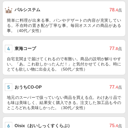
パルシステム
78
.4
点
簡単に料理が出来る事。パンやデザートの内容が充実してい
る。不在時の置き配が丁寧な事。毎回オススメの商品がある
事。（40代／女性）
東海コープ
77
.8
点
自宅玄関まで届けてくれるので有難い。商品の説明が解りやす
い。「あ。これ欲しかったんだ！」と気付かせてくれる。時に
とても欲しい物に出会える。（50代／女性）
おうちCO-OP
77
.4
点
地元のスーパーで扱っていない商品を買える点。わけあり品で
も味は美味しく、結果安く購入できる。注文した加工品も今の
ところどれも美味しかった。（30代／女性）
Oisix（おいしっくすくらぶ）
75
.4
点