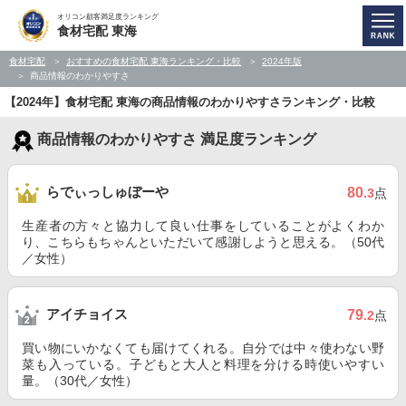
オリコン顧客満足度ランキング
食材宅配 東海
食材宅配
おすすめの食材宅配 東海ランキング・比較
2024年版
商品情報のわかりやすさ
【2024年】食材宅配 東海の商品情報のわかりやすさランキング・比較
商品情報のわかりやすさ 満足度ランキング
らでぃっしゅぼーや
80
.3
点
生産者の方々と協力して良い仕事をしていることがよくわか
り、こちらもちゃんといただいて感謝しようと思える。（50代
／女性）
アイチョイス
79
.2
点
買い物にいかなくても届けてくれる。自分では中々使わない野
菜も入っている。子どもと大人と料理を分ける時使いやすい
量。（30代／女性）