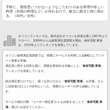
手軽に、普段思いつかないようなこだわりのある料理や珍しい
料理（外国の料理など）が作れるので、献立に飽きた時に助か
る。（30代／女性）
オリコンランキングは、株式会社オリコンを前身企業に1967年より
スタート。2006年からは顧客満足度調査を開始。食材宅配 東海
は、2016年よりランキングを発表しています。
オリコン顧客満足度調査では、実際にサービスを利用した
2,842
人にアンケ
ート調査を実施。
満足度に関する回答を基に、調査企業
11
社を対象にした「
食材宅配 東海
」
ランキングを発表しています。
総合満足度だけでなく、様々な切り口から「
食材宅配 東海
」を評価。さら
に回答者の口コミや評判といった、実際のユーザーの声も掲載していま
す。
サービス検討の際、“ユーザー満足度”からも比較することで「
食材宅配 東
海
」選びにお役立てください。