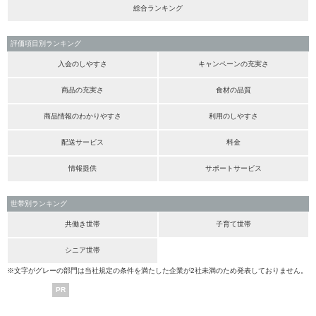
総合ランキング
評価項目別ランキング
入会のしやすさ
キャンペーンの充実さ
商品の充実さ
食材の品質
商品情報のわかりやすさ
利用のしやすさ
配送サービス
料金
情報提供
サポートサービス
世帯別ランキング
共働き世帯
子育て世帯
シニア世帯
※文字がグレーの部門は当社規定の条件を満たした企業が2社未満のため発表しておりません。
PR