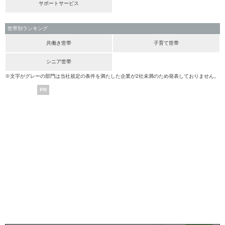
サポートサービス
世帯別ランキング
共働き世帯
子育て世帯
シニア世帯
※文字がグレーの部門は当社規定の条件を満たした企業が2社未満のため発表しておりません。
PR