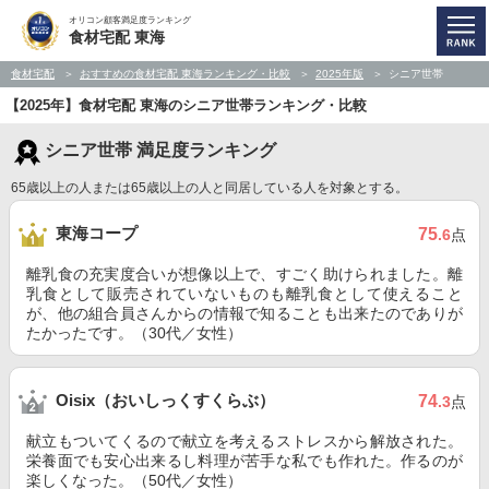
オリコン顧客満足度ランキング
食材宅配 東海
食材宅配
おすすめの食材宅配 東海ランキング・比較
2025年版
シニア世帯
【2025年】食材宅配 東海のシニア世帯ランキング・比較
シニア世帯 満足度ランキング
65歳以上の人または65歳以上の人と同居している人を対象とする。
東海コープ
75
.6
点
離乳食の充実度合いが想像以上で、すごく助けられました。離
乳食として販売されていないものも離乳食として使えること
が、他の組合員さんからの情報で知ることも出来たのでありが
たかったです。（30代／女性）
Oisix（おいしっくすくらぶ）
74
.3
点
献立もついてくるので献立を考えるストレスから解放された。
栄養面でも安心出来るし料理が苦手な私でも作れた。作るのが
楽しくなった。（50代／女性）