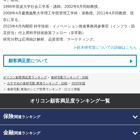
1996年筑波大学社会工学系・講師。2002年6月同助教授。
2008年4月慶應義塾大学理工学部管理工学科・准教授。2011年4月同教授、現
在に至る。
2023年4月内閣府 科学技術・イノベーション推進事務局参事官（インフラ・防
災担当）付上席科学技術政策フェロー（非常勤）
研究分野は応用統計解析、品質管理、マーケティング。
≫鈴木研究室についての詳細はこちら
顧客満足度について
オリコン顧客満足度ランキング
食材宅配ランキング・比較
おすすめの食材宅配 東海ランキング・比較
2025年版
食材宅配 東海のシニア世帯ランキング・口コミ情報
オリコン顧客満足度
ランキング一覧
保険
関連ランキング
金融
関連ランキング