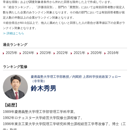
常値を排除）および調査対象者条件から外れた回答を除外した上で作成しています。
※「総合ランキング」、「評価項目別」、部門の「業態別」においては有効回答者数が規定人
数を満たした企業のみランクイン対象となります。その他の部門においては有効回答者数が規
定人数の半数以上の企業がランクイン対象となります。
※総合得点が60.0点以上で、他人に薦めたくないと回答した人の割合が基準値以下の企業がラ
ンクイン対象となります。
≫ 詳細はこちら
過去ランキング
2025年
2024年
2023年
2022年
2021年
2020年
2016年
ランキング監修
慶應義塾大学理工学部教授／内閣府 上席科学技術政策フェロー
（非常勤）
鈴木秀男
【経歴】
1989年慶應義塾大学理工学部管理工学科卒業。
1992年ロチェスター大学経営大学院修士課程修了。
1996年東京工業大学大学院理工学研究科博士課程経営工学専攻修了。博士（工
学）取得。