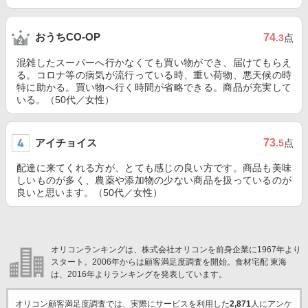
おうちCO-OP
74
.3
点
混雑したスーパーへ行かなくても買い物ができ、届けてもらえ
る。コロナ等の病気が流行っている時、重い荷物、悪天候の時
特に助かる。買い物へ行く時間が省略できる。商品が充実して
いる。（50代／女性）
アイチョイス
73
.5
点
配達に来てくれる方が、とても感じの良い方です。商品も美味
しいものが多く、農薬や添加物の少ない商品を扱っているのが
良いと思います。（50代／女性）
オリコンランキングは、株式会社オリコンを前身企業に1967年より
スタート。2006年からは顧客満足度調査を開始。食材宅配 東海
は、2016年よりランキングを発表しています。
オリコン顧客満足度調査では、実際にサービスを利用した
2,871
人にアンケ