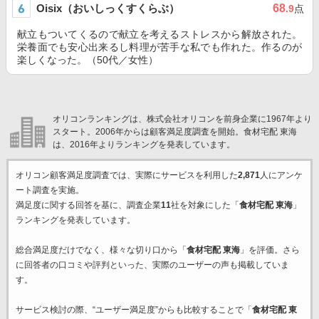
Oisix（おいしっくすくらぶ）
68
.9
点
献立もついてくるので献立を考えるストレスから解放された。
栄養面でも安心出来るし料理が苦手な私でも作れた。作るのが
楽しくなった。（50代／女性）
オリコンランキングは、株式会社オリコンを前身企業に1967年より
スタート。2006年からは顧客満足度調査を開始。食材宅配 東海
は、2016年よりランキングを発表しています。
オリコン顧客満足度調査では、実際にサービスを利用した
2,871
人にアンケ
ート調査を実施。
満足度に関する回答を基に、調査企業
11
社を対象にした「
食材宅配 東海
」
ランキングを発表しています。
総合満足度だけでなく、様々な切り口から「
食材宅配 東海
」を評価。さら
に回答者の口コミや評判といった、実際のユーザーの声も掲載していま
す。
サービス検討の際、“ユーザー満足度”からも比較することで「
食材宅配 東