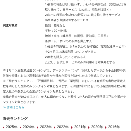
1)食材の宅配は取り扱わず、いわゆる半調理品、完成品だけを
取り扱っているサービス（ただし、商品別は除く）
2)単一の種類の食材のみ(野菜のみ 等)を取り扱うサービス
3)生産者が直接発送するサービス
調査対象者
性別：指定なし
年齢：20～84歳
地域：東海（岐阜県、静岡県、愛知県、三重県）
条件：以下すべての条件を満たす人
1)過去3年以内に、月1回以上の食材宅配（定期配送サービス）
を2ヶ月以上継続利用したことがある人
2)食材を購入したことがある人
ただし、お試しサービスのみの利用者は対象外とする
※オリコン顧客満足度ランキングは、データクリーニング（回収したデータから不正回答や異
常値を排除）および調査対象者条件から外れた回答を除外した上で作成しています。
※「総合ランキング」、「評価項目別」、部門の「業態別」においては有効回答者数が規定人
数を満たした企業のみランクイン対象となります。その他の部門においては有効回答者数が規
定人数の半数以上の企業がランクイン対象となります。
※総合得点が60.0点以上で、他人に薦めたくないと回答した人の割合が基準値以下の企業がラ
ンクイン対象となります。
≫ 詳細はこちら
過去ランキング
2025年
2024年
2023年
2022年
2021年
2020年
2016年