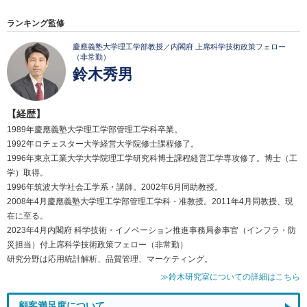
ランキング監修
慶應義塾大学理工学部教授／内閣府 上席科学技術政策フェロー
（非常勤）
鈴木秀男
【経歴】
1989年慶應義塾大学理工学部管理工学科卒業。
1992年ロチェスター大学経営大学院修士課程修了。
1996年東京工業大学大学院理工学研究科博士課程経営工学専攻修了。博士（工
学）取得。
1996年筑波大学社会工学系・講師。2002年6月同助教授。
2008年4月慶應義塾大学理工学部管理工学科・准教授。2011年4月同教授、現
在に至る。
2023年4月内閣府 科学技術・イノベーション推進事務局参事官（インフラ・防
災担当）付上席科学技術政策フェロー（非常勤）
研究分野は応用統計解析、品質管理、マーケティング。
≫鈴木研究室についての詳細はこちら
顧客満足度について