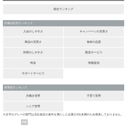
総合ランキング
評価項目別ランキング
入会のしやすさ
キャンペーンの充実さ
商品の充実さ
食材の品質
利用のしやすさ
配送サービス
料金
情報提供
サポートサービス
世帯別ランキング
共働き世帯
子育て世帯
シニア世帯
※文字がグレーの部門は当社規定の条件を満たした企業が2社未満のため発表しておりません。
PR