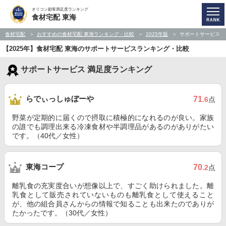
オリコン顧客満足度ランキング
食材宅配 東海
食材宅配
おすすめの食材宅配 東海ランキング・比較
2025年版
サポートサービス
【2025年】食材宅配 東海のサポートサービスランキング・比較
サポートサービス 満足度ランキング
らでぃっしゅぼーや
71
.6
点
野菜が定期的に届くので摂取に積極的になれるのが良い。家族
の誰でも調理出来る冷凍食材や半調理品があるのがありがたい
です。（40代／女性）
東海コープ
70
.2
点
離乳食の充実度合いが想像以上で、すごく助けられました。離
乳食として販売されていないものも離乳食として使えること
が、他の組合員さんからの情報で知ることも出来たのでありが
たかったです。（30代／女性）