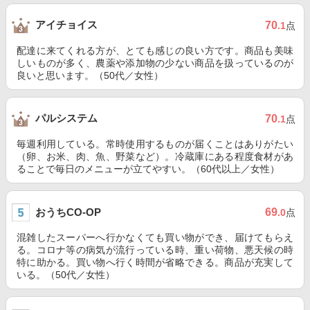
アイチョイス
70
.1
点
配達に来てくれる方が、とても感じの良い方です。商品も美味
しいものが多く、農薬や添加物の少ない商品を扱っているのが
良いと思います。（50代／女性）
パルシステム
70
.1
点
毎週利用している。常時使用するものが届くことはありがたい
（卵、お米、肉、魚、野菜など）。冷蔵庫にある程度食材があ
ることで毎日のメニューが立てやすい。（60代以上／女性）
おうちCO-OP
69
.0
点
混雑したスーパーへ行かなくても買い物ができ、届けてもらえ
る。コロナ等の病気が流行っている時、重い荷物、悪天候の時
特に助かる。買い物へ行く時間が省略できる。商品が充実して
いる。（50代／女性）