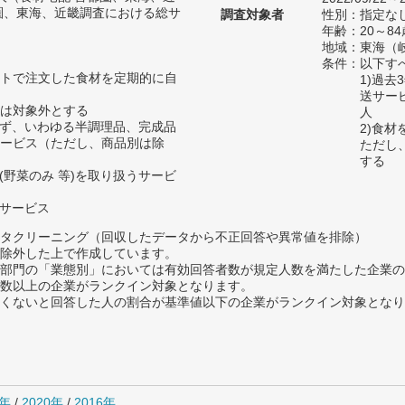
圏、東海、近畿調査における総サ
調査対象者
性別：指定な
年齢：20～84
地域：東海（
条件：以下す
トで注文した食材を定期的に自
1)過
送サー
は対象外とする
人
わず、いわゆる半調理品、完成品
2)食
ービス（ただし、商品別は除
ただし
する
(野菜のみ 等)を取り扱うサービ
るサービス
タクリーニング（回収したデータから不正回答や異常値を排除）
除外した上で作成しています。
部門の「業態別」においては有効回答者数が規定人数を満たした企業の
数以上の企業がランクイン対象となります。
めたくないと回答した人の割合が基準値以下の企業がランクイン対象とな
1年
/
2020年
/
2016年