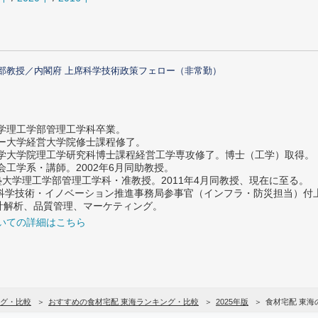
部教授／内閣府 上席科学技術政策フェロー（非常勤）
大学理工学部管理工学科卒業。
ター大学経営大学院修士課程修了。
大学大学院理工学研究科博士課程経営工学専攻修了。博士（工学）取得。
社会工学系・講師。2002年6月同助教授。
義塾大学理工学部管理工学科・准教授。2011年4月同教授、現在に至る。
府 科学技術・イノベーション推進事務局参事官（インフラ・防災担当）
計解析、品質管理、マーケティング。
いての詳細はこちら
グ・比較
おすすめの食材宅配 東海ランキング・比較
2025年版
食材宅配 東