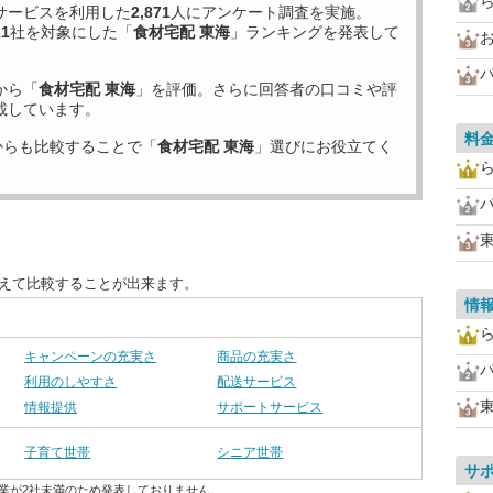
サービスを利用した
2,871
人にアンケート調査を実施。
11
社を対象にした「
食材宅配 東海
」ランキングを発表して
お
から「
食材宅配 東海
」を評価。さらに回答者の口コミや評
載しています。
料
からも比較することで「
食材宅配 東海
」選びにお役立てく
替えて比較することが出来ます。
情
キャンペーンの充実さ
商品の充実さ
利用のしやすさ
配送サービス
情報提供
サポートサービス
子育て世帯
シニア世帯
サ
業が2社未満のため発表しておりません。