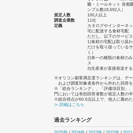
畿・ミールキット 首都
ンプル数18,692人）
規定人数
100人以上
調査企業数
11社
定義
カタログやインターネッ
宅に配達する食材宅配
ただし、以下のサービス
1)食材の宅配は取り扱
だけを取り扱っているサ
く）
2)単一の種類の食材のみ
ス
3)生産者が直接発送す
※オリコン顧客満足度ランキングは、デー
および調査対象者条件から外れた回答を
※「総合ランキング」、「評価項目別」、
門においては有効回答者数が規定人数の半
※総合得点が60.0点以上で、他人に薦
≫ 詳細はこちら
過去ランキング
2025年
/
2024年
/
2023年
/
2022年
/
202