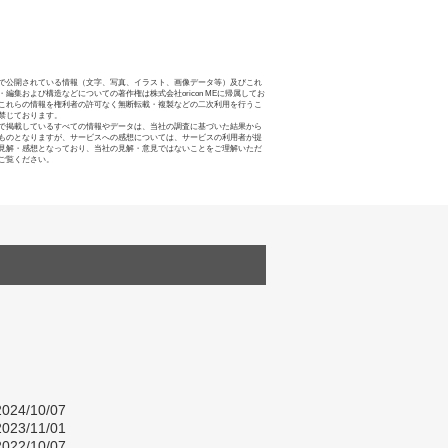
で公開されている情報（文字、写真、イラスト、画像データ等）及びこれ
・編集および構造などについての著作権は株式会社oricon MEに帰属してお
これらの情報を権利者の許可なく無断転載・複製などの二次利用を行うこ
禁じております。
で掲載しているすべての情報やデータは、当社の調査に基づいた結果から
ものとなりますが、サービスへの感想については、サービスの利用者が提
見解・感想となっており、当社の見解・意見ではないことをご理解いただ
ご覧ください。
024/10/07
023/11/01
022/10/07