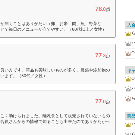
78
.0
点
のが届くことはありがたい（卵、お米、肉、魚、野菜な
入
とで毎日のメニューが立てやすい。（60代以上／女性）
O
77
.3
点
の良い方です。商品も美味しいものが多く、農薬や添加物の
キ
います。（50代／女性）
O
77
.0
点
すごく助けられました。離乳食として販売されていないもの
商
組合員さんからの情報で知ることも出来たのでありがたかっ