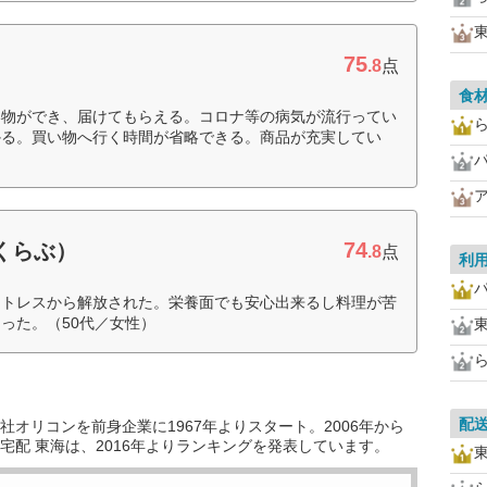
75
.8
点
食
い物ができ、届けてもらえる。コロナ等の病気が流行ってい
かる。買い物へ行く時間が省略できる。商品が充実してい
74
すくらぶ）
.8
点
利
ストレスから解放された。栄養面でも安心出来るし料理が苦
った。（50代／女性）
配
オリコンを前身企業に1967年よりスタート。2006年から
宅配 東海は、2016年よりランキングを発表しています。