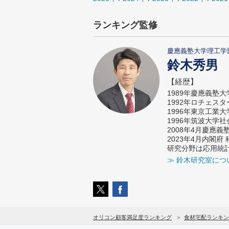
ランキング監修
慶應義塾大学理工学
鈴木秀男
【経歴】
1989年慶應義塾
1992年ロチェス
1996年東京工業
1996年筑波大学
2008年4月慶應
2023年4月内閣
研究分野は応用統
≫ 鈴木研究室につ
オリコン顧客満足度ランキング
食材宅配ランキン