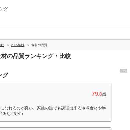
ング
比較
2025年版
食材の品質
の食材の品質ランキング・比較
PR
ング
79
.8
点
的になれるのが良い。家族の誰でも調理出来る冷凍食材や半
40代／女性）