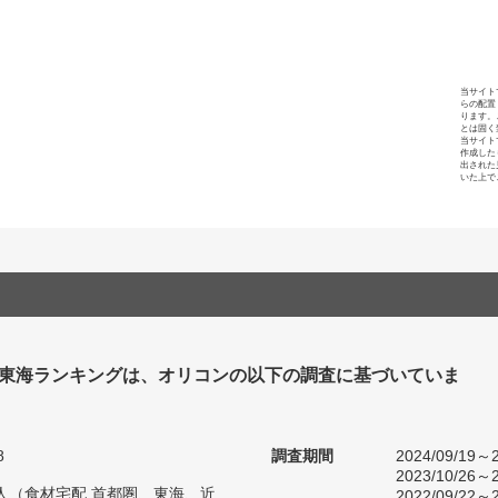
当サイト
らの配置
ります。
とは固く
当サイト
作成した
出された
いた上で
 東海ランキングは、オリコンの以下の調査に基づいていま
8
調査期間
2024/09/19～2
2023/10/26～2
71人（食材宅配 首都圏、東海、近
2022/09/22～2