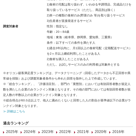
1)食材の宅配は取り扱わず、いわゆる半調理品、完成品だけを
取り扱っているサービス（ただし、商品別は除く）
2)単一の種類の食材のみ(野菜のみ 等)を取り扱うサービス
3)生産者が直接発送するサービス
調査対象者
性別：指定なし
年齢：20～84歳
地域：東海（岐阜県、静岡県、愛知県、三重県）
条件：以下すべての条件を満たす人
1)過去3年以内に、月1回以上の食材宅配（定期配送サービス）
を2ヶ月以上継続利用したことがある人
2)食材を購入したことがある人
ただし、お試しサービスのみの利用者は対象外とする
※オリコン顧客満足度ランキングは、データクリーニング（回収したデータから不正回答や異
常値を排除）および調査対象者条件から外れた回答を除外した上で作成しています。
※「総合ランキング」、「評価項目別」、部門の「業態別」においては有効回答者数が規定人
数を満たした企業のみランクイン対象となります。その他の部門においては有効回答者数が規
定人数の半数以上の企業がランクイン対象となります。
※総合得点が60.0点以上で、他人に薦めたくないと回答した人の割合が基準値以下の企業がラ
ンクイン対象となります。
≫ 詳細はこちら
過去ランキング
2025年
2024年
2023年
2022年
2021年
2020年
2016年