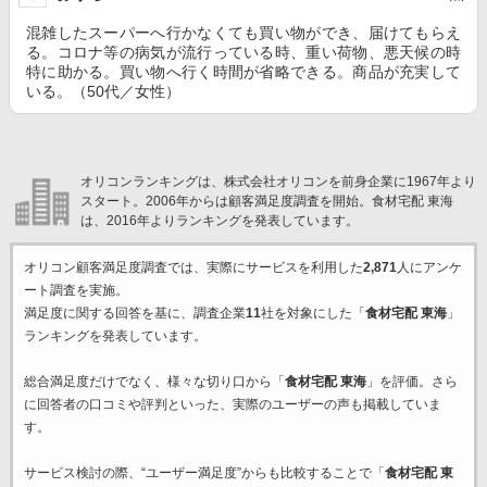
混雑したスーパーへ行かなくても買い物ができ、届けてもらえ
る。コロナ等の病気が流行っている時、重い荷物、悪天候の時
特に助かる。買い物へ行く時間が省略できる。商品が充実して
いる。（50代／女性）
オリコンランキングは、株式会社オリコンを前身企業に1967年より
スタート。2006年からは顧客満足度調査を開始。食材宅配 東海
は、2016年よりランキングを発表しています。
オリコン顧客満足度調査では、実際にサービスを利用した
2,871
人にアンケ
ート調査を実施。
満足度に関する回答を基に、調査企業
11
社を対象にした「
食材宅配 東海
」
ランキングを発表しています。
総合満足度だけでなく、様々な切り口から「
食材宅配 東海
」を評価。さら
に回答者の口コミや評判といった、実際のユーザーの声も掲載していま
す。
サービス検討の際、“ユーザー満足度”からも比較することで「
食材宅配 東