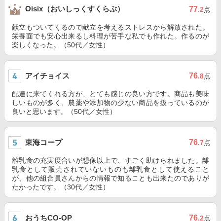
Oisix（おいしっくすくらぶ）
77
.2
点
献立もついてくるので献立を考えるストレスから解放された。
栄養面でも安心出来るし料理が苦手な私でも作れた。作るのが
楽しくなった。（50代／女性）
アイチョイス
76
.8
点
配達に来てくれる方が、とても感じの良い方です。商品も美味
しいものが多く、農薬や添加物の少ない商品を扱っているのが
良いと思います。（50代／女性）
東海コープ
76
.7
点
離乳食の充実度合いが想像以上で、すごく助けられました。離
乳食として販売されていないものも離乳食として使えること
が、他の組合員さんからの情報で知ることも出来たのでありが
たかったです。（30代／女性）
おうちCO-OP
76
.2
点