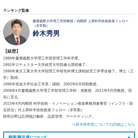
ランキング監修
慶應義塾大学理工学部教授／内閣府 上席科学技術政策フェロー
（非常勤）
鈴木秀男
【経歴】
1989年慶應義塾大学理工学部管理工学科卒業。
1992年ロチェスター大学経営大学院修士課程修了。
1996年東京工業大学大学院理工学研究科博士課程経営工学専攻修了。博士（工
学）取得。
1996年筑波大学社会工学系・講師。2002年6月同助教授。
2008年4月慶應義塾大学理工学部管理工学科・准教授。2011年4月同教授、現
在に至る。
2023年4月内閣府 科学技術・イノベーション推進事務局参事官（インフラ・防
災担当）付上席科学技術政策フェロー（非常勤）
研究分野は応用統計解析、品質管理、マーケティング。
≫鈴木研究室についての詳細はこちら
顧客満足度について