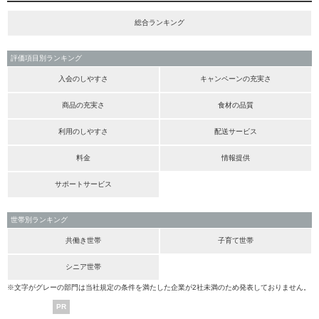
総合ランキング
評価項目別ランキング
入会のしやすさ
キャンペーンの充実さ
商品の充実さ
食材の品質
利用のしやすさ
配送サービス
料金
情報提供
サポートサービス
世帯別ランキング
共働き世帯
子育て世帯
シニア世帯
※文字がグレーの部門は当社規定の条件を満たした企業が2社未満のため発表しておりません。
PR