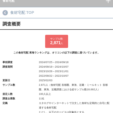
食材宅配
食材宅配 TOP
調査概要
サンプル数
2,871
人
この食材宅配 東海ランキングは、オリコンの以下の調査に基づいています。
事前調査
2024/07/25～2024/09/18
調査期間
2024/09/19～2024/10/07
2023/10/26～2023/11/01
2022/09/22～2022/10/07
更新日
2025/02/03
サンプル数
2,871人（食材宅配 首都圏、東海、近畿・ミールキット 首都
圏、東海、近畿調査における総サンプル数18,692人）
規定人数
100人以上
調査企業数
11社
定義
カタログやインターネットで注文した食材を定期的に自宅に配
達する食材宅配
ただし、以下のサービスは対象外とする