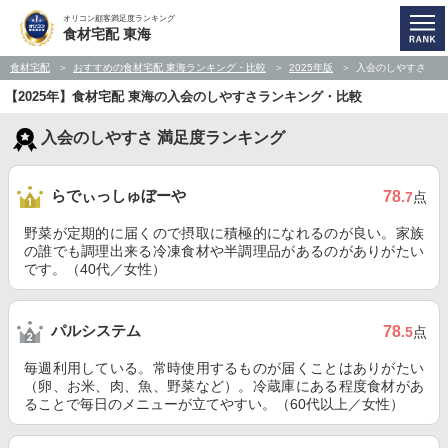
オリコン顧客満足度ランキング
食材宅配 東海
食材宅配
おすすめの食材宅配 東海ランキング・比較
2025年版
入会のしやすさ
【2025年】食材宅配 東海の入会のしやすさランキング・比較
入会のしやすさ 満足度ランキング
らでぃっしゅぼーや
78
.7
点
野菜が定期的に届くので摂取に積極的になれるのが良い。家族
の誰でも調理出来る冷凍食材や半調理品があるのがありがたい
です。（40代／女性）
パルシステム
78
.5
点
毎週利用している。常時使用するものが届くことはありがたい
（卵、お米、肉、魚、野菜など）。冷蔵庫にある程度食材があ
ることで毎日のメニューが立てやすい。（60代以上／女性）