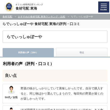
オリコン顧客満足度ランキング
食材宅配 東海
食材宅配
おすすめの食材宅配 東海ランキング・比較
らでぃっしゅぼーや
らでぃっしゅぼーや
食材宅配 東海の評判・口コミ
らでぃっしゅぼーや
利用者の声（
18
）
得点
件
利用者の声（評判・口コミ）
良い点
野菜の味がしっかりしていて美味しかったです。自分で購入す
ると、同じ物ばかり選んでしまうので、毎回旬の野菜が届くの
50代／女性
が楽しかったです。