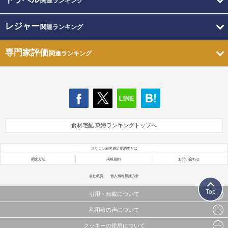
関連ランキング
レジャー
関連ランキング
専門家評価
関連ランキング
食材宅配 東海ランキングトップへ
オリコン顧客満足度調査とは
調査方法
掲載規約
お問い合わせ
会社概要
個人情報保護方針
Top
引用・転載について
利用者の声について
当サイトで公開されている情報（文字、写真、イラスト、画像データ等）及びこれらの配置・
編集および構造などについての著作権は株式会社oricon MEに帰属しております。
クッキーの使用について
当サイトに掲載している内容はすべてサービスの利用者が提出された見解・感想です。