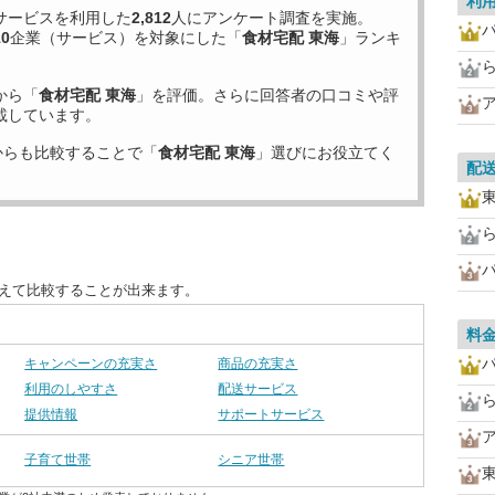
利
サービスを利用した
2,812
人にアンケート調査を実施。
10
企業（サービス）を対象にした「
食材宅配 東海
」ランキ
から「
食材宅配 東海
」を評価。さらに回答者の口コミや評
載しています。
からも比較することで「
食材宅配 東海
」選びにお役立てく
配
替えて比較することが出来ます。
料
キャンペーンの充実さ
商品の充実さ
利用のしやすさ
配送サービス
提供情報
サポートサービス
子育て世帯
シニア世帯