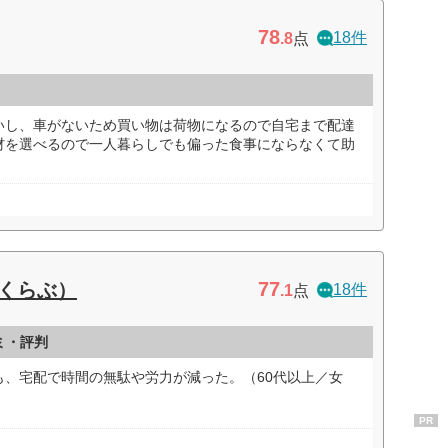
78
18件
.8
点
いし、車がないため買い物は荷物になるので自宅まで配達
材を選べるので一人暮らしでも偏った食事にならなくて助
77
すくらぶ）
18件
.1
点
ミ・評判
も、宅配で時間の無駄や労力が減った。（60代以上／女
PR