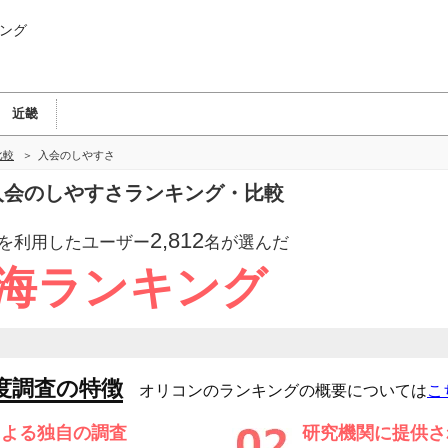
ング
近畿
比較
入会のしやすさ
の入会のしやすさランキング・比較
2,812
を利用したユーザー
名が選んだ
東海ランキング
度調査の特徴
オリコンのランキングの概要については
こ
による独自の調査
研究機関に提供さ