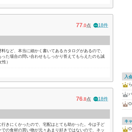
77
18件
.0
点
材料など、本当に細かく書いてあるカタログがあるので、
あった場合の問い合わせもしっかり答えてもらえたのも誠
女性）
入
76
18件
.8
点
O
キ
に行きにくかったので、宅配はとても助かった。今は子ど
O
ーでの食材の買い物が元々あまり好きではないので、ネッ