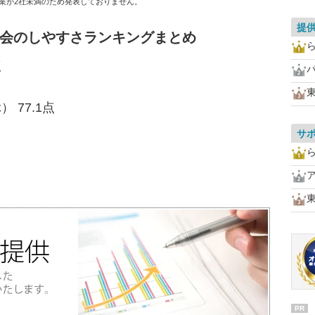
業が2社未満のため発表しておりません。
提
入会のしやすさランキングまとめ
点
 77.1点
サ
PR