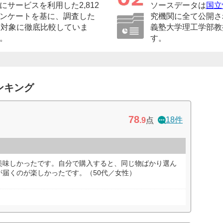
サービスを利用した2,812
ソースデータは
国立
ンケートを基に、調査した
究機関に全て公開さ
を対象に徹底比較していま
義塾大学理工学部教
。
す。
ンキング
78
18件
.9
点
美味しかったです。自分で購入すると、同じ物ばかり選ん
が届くのが楽しかったです。（50代／女性）