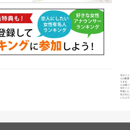
当サイト
らの配置
ります。
とは固く
当サイト
作成した
出された
いた上で