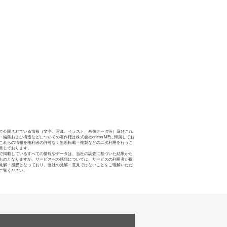
で公開されている情報（文字、写真、イラスト、画像データ等）及びこれ
・編集および構造などについての著作権は株式会社oricon MEに帰属してお
これらの情報を権利者の許可なく無断転載・複製などの二次利用を行うこ
禁じております。
で掲載しているすべての情報やデータは、当社の調査に基づいた結果から
ものとなりますが、サービスへの感想については、サービスの利用者が提
見解・感想となっており、当社の見解・意見ではないことをご理解いただ
ご覧ください。