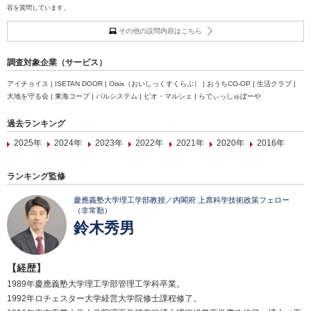
容を質問しています。
その他の設問内容はこちら
調査対象企業（サービス）
アイチョイス | ISETAN DOOR | Oisix（おいしっくすくらぶ） | おうちCO-OP | 生活クラブ |
大地を守る会 | 東海コープ | パルシステム | ビオ・マルシェ | らでぃっしゅぼーや
過去ランキング
2025年
2024年
2023年
2022年
2021年
2020年
2016年
ランキング監修
慶應義塾大学理工学部教授／内閣府 上席科学技術政策フェロー
（非常勤）
鈴木秀男
【経歴】
1989年慶應義塾大学理工学部管理工学科卒業。
1992年ロチェスター大学経営大学院修士課程修了。