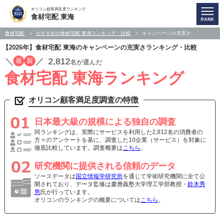
オリコン顧客満足度ランキング
食材宅配 東海
食材宅配
おすすめの食材宅配 東海ランキング・比較
キャンペーンの充実さ
【2026年】食材宅配 東海のキャンペーンの充実さランキング・比較
／
／
2,812
最
新
名が選んだ
食材宅配 東海ランキング
オリコン顧客満足度調査の特徴
日本最大級の規模による独自の調査
同ランキングは、実際にサービスを利用した2,812名の消費者の
方々のアンケートを基に、調査した10企業（サービス）を対象に
徹底比較しています。調査概要は
こちら
。
研究機関に提供される信頼のデータ
ソースデータは
国立情報学研究所
を通じて学術研究機関に全て公
開されており、データ監修は慶應義塾大学理工学部教授・
鈴木秀
男
氏が行っています。
オリコンのランキングの概要については
こちら
。