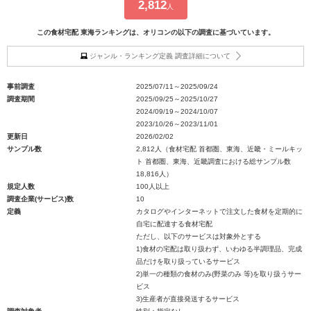
2,812
人
この食材宅配 東海ランキングは、オリコンの以下の調査に基づいています。
ジャンル・ランキング定義 調査詳細について
事前調査
2025/07/11～2025/09/24
調査期間
2025/09/25～2025/10/27
2024/09/19～2024/10/07
2023/10/26～2023/11/01
更新日
2026/02/02
サンプル数
2,812人（食材宅配 首都圏、東海、近畿・ミールキッ
ト 首都圏、東海、近畿調査における総サンプル数
18,816人）
規定人数
100人以上
調査企業(サービス)数
10
定義
カタログやインターネットで注文した食材を定期的に
自宅に配達する食材宅配
ただし、以下のサービスは対象外とする
1)食材の宅配は取り扱わず、いわゆる半調理品、完成
品だけを取り扱っているサービス
2)単一の種類の食材のみ(野菜のみ 等)を取り扱うサー
ビス
3)生産者が直接発送するサービス