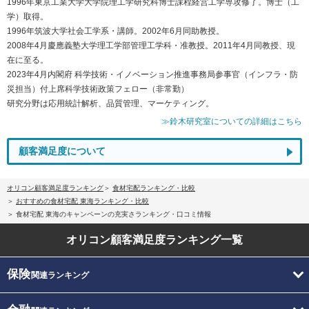
1996年東京工業大学大学院理工学研究科博士課程経営工学専攻修了。博士（工
学）取得。
1996年筑波大学社会工学系・講師。2002年6月同助教授。
2008年4月慶應義塾大学理工学部管理工学科・准教授。2011年4月同教授、現
在に至る。
2023年4月内閣府 科学技術・イノベーション推進事務局参事官（インフラ・防
災担当）付上席科学技術政策フェロー（非常勤）
研究分野は応用統計解析、品質管理、マーケティング。
≫鈴木研究室についての詳細はこちら
顧客満足度について
オリコン顧客満足度ランキング
食材宅配ランキング・比較
おすすめの食材宅配 東海ランキング・比較
食材宅配 東海のキャンペーンの充実さランキング・口コミ情報
オリコン顧客満足度
ランキング一覧
保険
関連ランキング