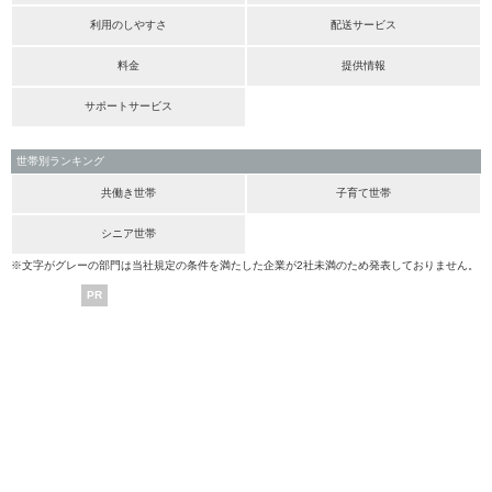
利用のしやすさ
配送サービス
料金
提供情報
サポートサービス
世帯別ランキング
共働き世帯
子育て世帯
シニア世帯
※文字がグレーの部門は当社規定の条件を満たした企業が2社未満のため発表しておりません。
PR