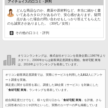
アイチョイスの口コミ・評判
どんな商品なのか、農薬や原材料など、本当に細かく書
いてあるカタログがあるので、安心感があります。疑問
点があった場合の問い合わせもしっかり答えてもらえた
のも誠実さがありました。（30代／女性）
その他の口コミ・評判
オリコンランキングは、株式会社オリコンを前身企業に1967年より
スタート。2006年からは顧客満足度調査を開始。食材宅配 東海
は、2016年よりランキングを発表しています。
オリコン顧客満足度調査では、実際にサービスを利用した
2,812
人にアンケ
ート調査を実施。
満足度に関する回答を基に、調査した
10
企業（サービス）を対象にした
「
食材宅配 東海
」ランキングを発表しています。
総合満足度だけでなく、様々な切り口から「
食材宅配 東海
」を評価。さら
に回答者の口コミや評判といった、実際のユーザーの声も掲載していま