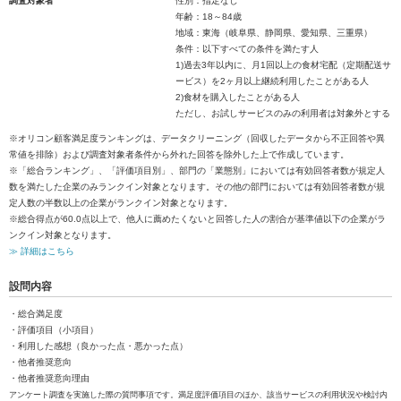
調査対象者
性別：指定なし
年齢：18～84歳
地域：東海（岐阜県、静岡県、愛知県、三重県）
条件：以下すべての条件を満たす人
1)過去3年以内に、月1回以上の食材宅配（定期配送サ
ービス）を2ヶ月以上継続利用したことがある人
2)食材を購入したことがある人
ただし、お試しサービスのみの利用者は対象外とする
※オリコン顧客満足度ランキングは、データクリーニング（回収したデータから不正回答や異
常値を排除）および調査対象者条件から外れた回答を除外した上で作成しています。
※「総合ランキング」、「評価項目別」、部門の「業態別」においては有効回答者数が規定人
数を満たした企業のみランクイン対象となります。その他の部門においては有効回答者数が規
定人数の半数以上の企業がランクイン対象となります。
※総合得点が60.0点以上で、他人に薦めたくないと回答した人の割合が基準値以下の企業がラ
ンクイン対象となります。
≫ 詳細はこちら
設問内容
・総合満足度
・評価項目（小項目）
・利用した感想（良かった点・悪かった点）
・他者推奨意向
・他者推奨意向理由
アンケート調査を実施した際の質問事項です。満足度評価項目のほか、該当サービスの利用状況や検討内