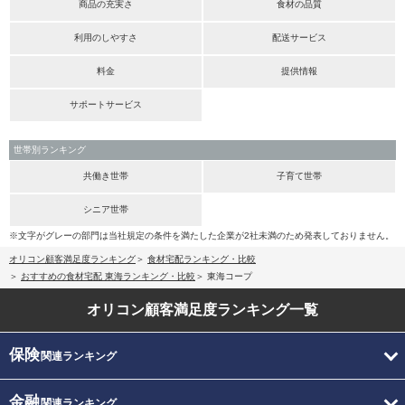
商品の充実さ
食材の品質
利用のしやすさ
配送サービス
料金
提供情報
サポートサービス
世帯別ランキング
共働き世帯
子育て世帯
シニア世帯
※文字がグレーの部門は当社規定の条件を満たした企業が2社未満のため発表しておりません。
オリコン顧客満足度ランキング
食材宅配ランキング・比較
おすすめの食材宅配 東海ランキング・比較
東海コープ
オリコン顧客満足度
ランキング一覧
保険
関連ランキング
金融
関連ランキング