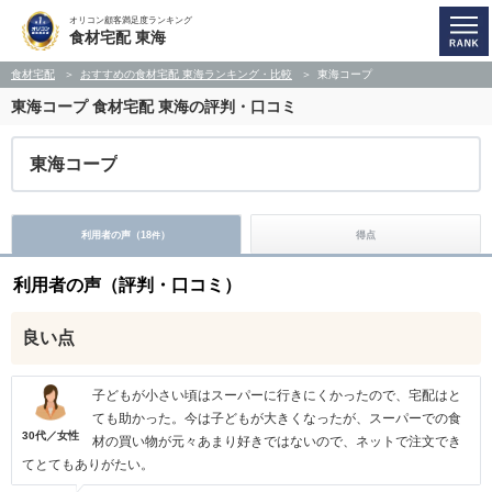
オリコン顧客満足度ランキング
食材宅配 東海
食材宅配
おすすめの食材宅配 東海ランキング・比較
東海コープ
東海コープ
食材宅配 東海の評判・口コミ
東海コープ
利用者の声（
18
）
得点
件
利用者の声（評判・口コミ）
良い点
子どもが小さい頃はスーパーに行きにくかったので、宅配はと
ても助かった。今は子どもが大きくなったが、スーパーでの食
30代／女性
材の買い物が元々あまり好きではないので、ネットで注文でき
てとてもありがたい。