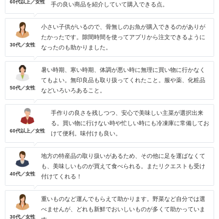
60代以上／女性
手の良い商品を紹介していて購入できる点。
小さい子供がいるので、骨無しのお魚が購入できるのがありが
たかったです。隙間時間を使ってアプリから注文できるように
30代／女性
なったのも助かりました。
暑い時期、寒い時期、体調が悪い時に無理に買い物に行かなく
てもよい。無印良品も取り扱ってくれたこと。服や薬、化粧品
50代／女性
などいろいろあること。
手作りの良さを残しつつ、安心で美味しい主菜が選択出来
る。買い物に行けない時や忙しい時にも冷凍庫に常備してお
60代以上／女性
けて便利。味付けも良い。
地方の特産品の取り扱いがあるため、その他に足を運ばなくて
も、美味しいものが買えて食べられる。またリクエストも受け
40代／女性
付けてくれる！
重いものなど運んでもらえて助かります。野菜など自分では選
べませんが、どれも新鮮でおいしいものが多くて助かっていま
30代／女性