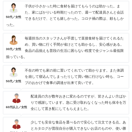
子供が小さかった時に食材を届けてもらうのは助かった。ま
た、家にばかりいる時期だったので、週一で配達員さんと会話
50代／女性
できるだけで、とても嬉しかった。コロナ禍の際は、頼もしか
った。
毎週担当のスタッフさんが手渡しで直接食材を届けてくれるた
め、買い物に行く手間が省けとても助かるし、安心感がある。
30代／女性
食品の品揃えも普段の生活に困らない程度で全ジャンル最低限
揃っている。
不在の時でも家の前に置いてくれていて助かります。また体調
を崩して寝込んでしまったりして買い物に行けない時も、コー
50代／女性
プのおかげで食事の調達が出来て良いです。
配達員の方が数年おきに変わるのですが、皆さんよい方ばか
りで感謝しています。急に受け取れなくなった時も保冷を万
60代以上／女性
全にして置き配にしてもらえました。
少しでも安全な食品を選べるので安心して注文できる点。あ
とカタログが普段自分が購入できないお店のものや、使い勝