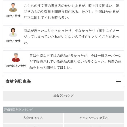
こちらの注文書の書き方のせいもあるが、時々注文間違い、製
品そのものや数量を間違う時がある。ただし、手間はかかるが
50代／男性
訂正に応じてくれる時も多い。
商品が思ったより小さかったり、少なかったり（勝手にイメー
ジしてしまっていた私がいけないのですが）ということがあっ
50代／女性
た。
昔は生協ならではの商品が多かったが、今は一般スーパーな
どで販売されている商品の取り扱いも多くなった。独自の商
60代以上／女性
品をもっと開発してほしい。
食材宅配 東海
総合ランキング
評価項目別ランキング
入会のしやすさ
キャンペーンの充実さ