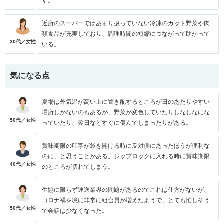
す。
近所のスーパーではあまり扱っていない冷凍のカット野菜や肉
類食品が充実しており、調理時間の短縮につながって助かって
30代／女性
いる。
気になる点
夏場は外気温が高い上に置き配するところが日のあたりやすい
場所しかないのもあるが、野菜が変色していたりしなしなにな
50代／女性
っていたり、翌日などすぐに傷んでしまったりがある。
賞味期限の印字が袋を開ける時に反対側にあったほうが便利な
のに、と思うことがある。ジップロックに入れる時に賞味期限
40代／女性
のところが切れてしまう。
生協に限らず運送業界の問題があるのでこれは仕方がないが、
コロナ禍を境に非常に組合員が増えたようで、とても忙しそう
50代／女性
で会話は少なくなった。