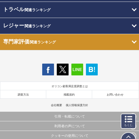
トラベル
関連ランキング
レジャー
関連ランキング
専門家評価
関連ランキング
オリコン顧客満足度調査とは
調査方法
掲載規約
お問い合わせ
会社概要
個人情報保護方針
引用・転載について
もくじ
利用者の声について
当サイトで公開されている情報（文字、写真、イラスト、画像データ等）及びこれらの配置・
編集および構造などについての著作権は株式会社oricon MEに帰属しております。
クッキーの使用について
当サイトに掲載している内容はすべてサービスの利用者が提出された見解・感想です。
これらの情報を権利者の許可なく無断転載・複製などの二次利用を行うことは固く禁じており