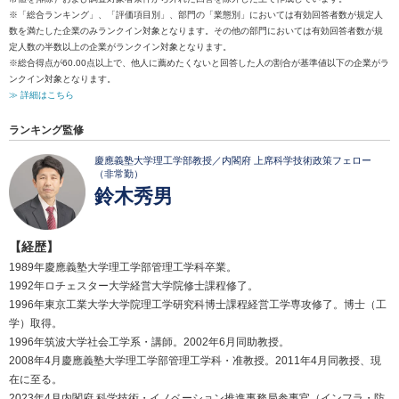
※「総合ランキング」、「評価項目別」、部門の「業態別」においては有効回答者数が規定人
数を満たした企業のみランクイン対象となります。その他の部門においては有効回答者数が規
定人数の半数以上の企業がランクイン対象となります。
※総合得点が60.00点以上で、他人に薦めたくないと回答した人の割合が基準値以下の企業がラ
ンクイン対象となります。
≫ 詳細はこちら
ランキング監修
慶應義塾大学理工学部教授／内閣府 上席科学技術政策フェロー
（非常勤）
鈴木秀男
【経歴】
1989年慶應義塾大学理工学部管理工学科卒業。
1992年ロチェスター大学経営大学院修士課程修了。
1996年東京工業大学大学院理工学研究科博士課程経営工学専攻修了。博士（工
学）取得。
1996年筑波大学社会工学系・講師。2002年6月同助教授。
2008年4月慶應義塾大学理工学部管理工学科・准教授。2011年4月同教授、現
在に至る。
2023年4月内閣府 科学技術・イノベーション推進事務局参事官（インフラ・防