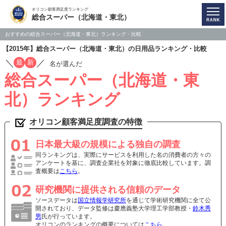
オリコン顧客満足度ランキング
総合スーパー（北海道・東北）
おすすめの総合スーパー（北海道・東北）ランキング・比較
【2015年】総合スーパー（北海道・東北）の日用品ランキング・比較
／
／
最
新
名が選んだ
総合スーパー（北海道・東
北）ランキング
オリコン顧客満足度調査の特徴
日本最大級の規模による独自の調査
同ランキングは、実際にサービスを利用した名の消費者の方々の
アンケートを基に、調査企業社を対象に徹底比較しています。調
査概要は
こちら
。
研究機関に提供される信頼のデータ
ソースデータは
国立情報学研究所
を通じて学術研究機関に全て公
開されており、データ監修は慶應義塾大学理工学部教授・
鈴木秀
男
氏が行っています。
オリコンのランキングの概要については
こちら
。