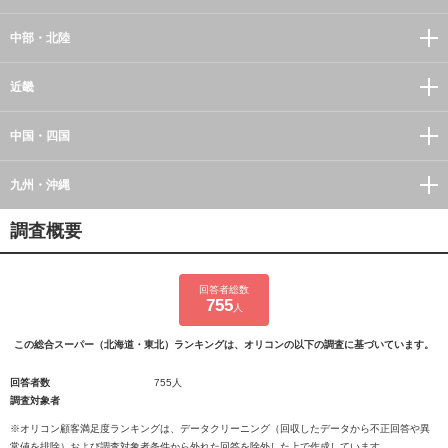
中部・北陸
近畿
中国・四国
九州・沖縄
調査概要
回答者総数
755
人
この総合スーパー（北海道・東北）ランキングは、オリコンの以下の調査に基づいています。
回答者数
755人
調査対象者
※オリコン顧客満足度ランキングは、データクリーニング（回収したデータから不正回答や異
常値を排除）および調査対象者条件から外れた回答を除外した上で作成しています。