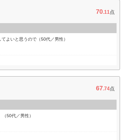
70
.11
点
てよいと思うので（50代／男性）
67
.74
点
。（50代／男性）