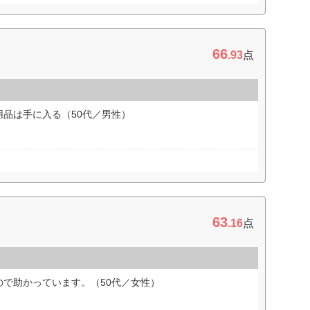
66
.93
点
品は手に入る（50代／男性）
63
.16
点
で助かっています。（50代／女性）