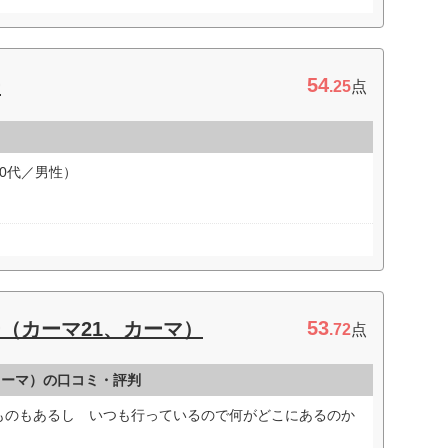
54
ー
.25
点
0代／男性）
53
（カーマ21、カーマ）
.72
点
カーマ）の口コミ・評判
ものもあるし いつも行っているので何がどこにあるのか