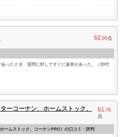
52
シ
.50
点
があったとき、質問に対してすぐに返答があった。（30代
ンターコーナン、ホームストック、
51
.76
点
ホームストック、コーナンPRO）の口コミ・評判