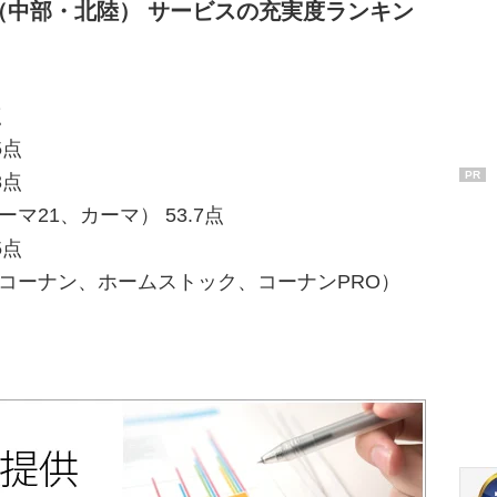
（中部・北陸） サービスの充実度ランキン
点
5点
PR
3点
マ21、カーマ） 53.7点
5点
ーコーナン、ホームストック、コーナンPRO）